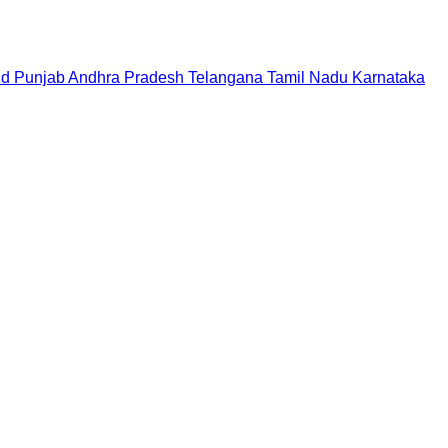
nd
Punjab
Andhra Pradesh
Telangana
Tamil Nadu
Karnataka