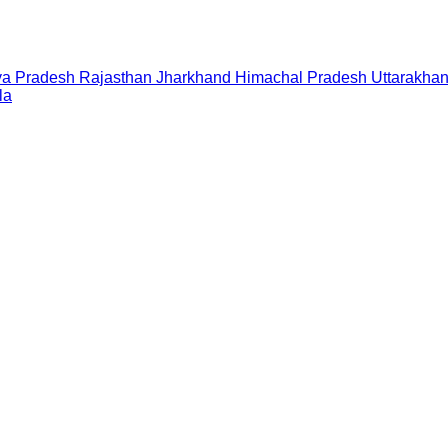
a Pradesh
Rajasthan
Jharkhand
Himachal Pradesh
Uttarakha
la