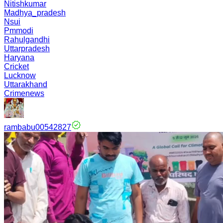
Nitishkumar
Madhya_pradesh
Nsui
Pmmodi
Rahulgandhi
Uttarpradesh
Haryana
Cricket
Lucknow
Uttarakhand
Crimenews
rambabu00542827