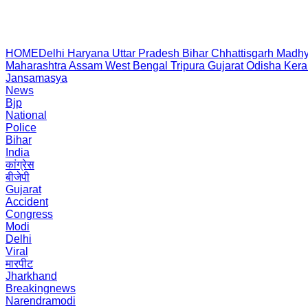
HOME
Delhi
Haryana
Uttar Pradesh
Bihar
Chhattisgarh
Madhy
Maharashtra
Assam
West Bengal
Tripura
Gujarat
Odisha
Kera
Jansamasya
News
Bjp
National
Police
Bihar
India
कांग्रेस
बीजेपी
Gujarat
Accident
Congress
Modi
Delhi
Viral
मारपीट
Jharkhand
Breakingnews
Narendramodi