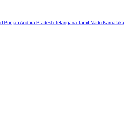
nd
Punjab
Andhra Pradesh
Telangana
Tamil Nadu
Karnataka