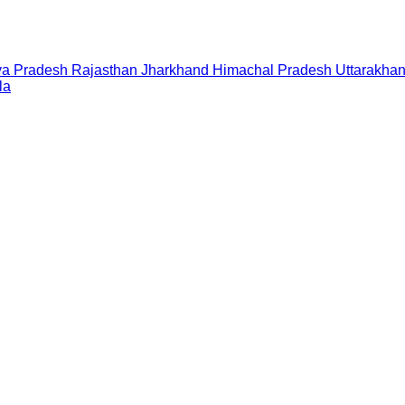
a Pradesh
Rajasthan
Jharkhand
Himachal Pradesh
Uttarakha
la