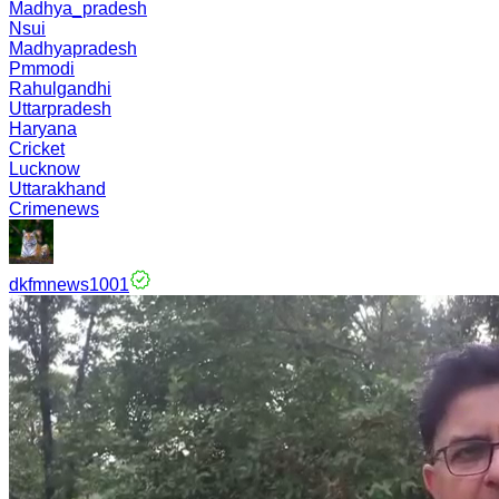
Madhya_pradesh
Nsui
Madhyapradesh
Pmmodi
Rahulgandhi
Uttarpradesh
Haryana
Cricket
Lucknow
Uttarakhand
Crimenews
dkfmnews1001