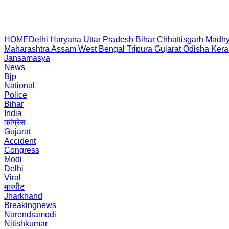
HOME
Delhi
Haryana
Uttar Pradesh
Bihar
Chhattisgarh
Madhy
Maharashtra
Assam
West Bengal
Tripura
Gujarat
Odisha
Kera
Jansamasya
News
Bjp
National
Police
Bihar
India
कांग्रेस
Gujarat
Accident
Congress
Modi
Delhi
Viral
मारपीट
Jharkhand
Breakingnews
Narendramodi
Nitishkumar