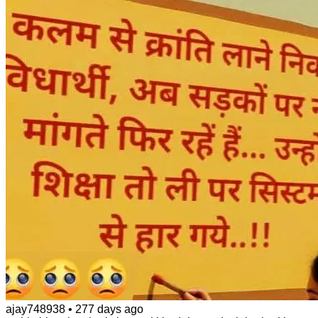
ajay748938
•
277 days ago