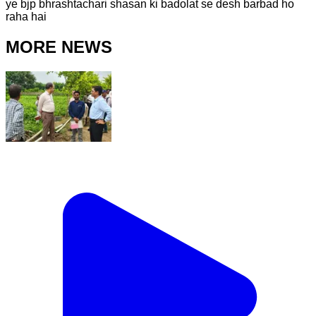
ye bjp bhrashtachari shasan ki badolat se desh barbad ho
raha hai
MORE NEWS