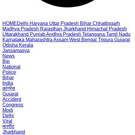
HOME
Delhi
Haryana
Uttar Pradesh
Bihar
Chhattisgarh
Madhya Pradesh
Rajasthan
Jharkhand
Himachal Pradesh
Uttarakhand
Punjab
Andhra Pradesh
Telangana
Tamil Nadu
Karnataka
Maharashtra
Assam
West Bengal
Tripura
Gujarat
Odisha
Kerala
Jansamasya
News
Bjp
National
Police
Bihar
India
कांग्रेस
Gujarat
Accident
Congress
Modi
Delhi
Viral
मारपीट
Jharkhand