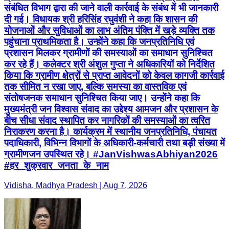
संबंधित विभाग द्वारा की जाने वाली कार्रवाई के संबंध में भी जानकारी
दी गई। विधायक श्री हरिसिंह रघुवंशी ने कहा कि शासन की
योजनाओं और सुविधाओं का लाभ अंतिम पंक्ति में खड़े व्यक्ति तक
पहुंचाना प्राथमिकता है। उन्होंने कहा कि जनप्रतिनिधि एवं
प्रशासन मिलकर ग्रामीणों की समस्याओं का समाधान सुनिश्चित
कर रहे हैं। कलेक्टर श्री अंशुल गुप्ता ने अधिकारियों को निर्देशित
किया कि ग्रामीण क्षेत्रों से प्राप्त आवेदनों को केवल कागजी कार्रवाई
तक सीमित न रखा जाए, बल्कि समस्या का वास्तविक एवं
संतोषजनक समाधान सुनिश्चित किया जाए। उन्होंने कहा कि
मुख्यमंत्री जन विश्वास संवाद का उद्देश्य आमजन और प्रशासन के
बीच सीधा संवाद स्थापित कर नागरिकों की समस्याओं का त्वरित
निराकरण करना है। कार्यक्रम में स्थानीय जनप्रतिनिधि, पंचायत
पदाधिकारी, विभिन्न विभागों के अधिकारी-कर्मचारी तथा बड़ी संख्या में
ग्रामीणजन उपस्थित रहे। #JanVishwasAbhiyan2026
#हर_शुक्रवार_जनता_के_नाम
Vidisha, Madhya Pradesh | Aug 7, 2026