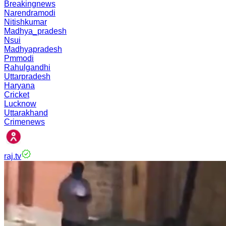
Breakingnews
Narendramodi
Nitishkumar
Madhya_pradesh
Nsui
Madhyapradesh
Pmmodi
Rahulgandhi
Uttarpradesh
Haryana
Cricket
Lucknow
Uttarakhand
Crimenews
raj.tv