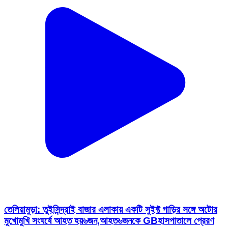
তেলিয়ামুড়া: তুইসিন্দ্রাই বাজার এলাকায় একটি সুইফ্ট গাড়ির সঙ্গে অটোর
মুখোমুখি সংঘর্ষে আহত হয়৬জন,আহত৬জনকে GBহাসপাতালে প্রেরণ