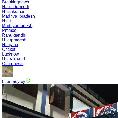
Breakingnews
Narendramodi
Nitishkumar
Madhya_pradesh
Nsui
Madhyapradesh
Pmmodi
Rahulgandhi
Uttarpradesh
Haryana
Cricket
Lucknow
Uttarakhand
Crimenews
hiranmoyroy