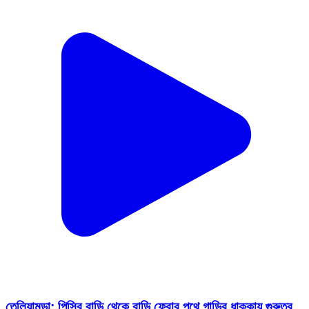
তেলিয়ামুড়া: পিসির বাড়ি থেকে বাড়ি ফেরার পথে গাড়ির ধাক্কায় গুরুতর