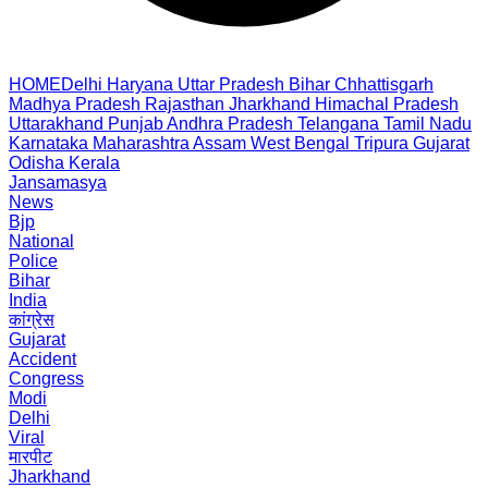
HOME
Delhi
Haryana
Uttar Pradesh
Bihar
Chhattisgarh
Madhya Pradesh
Rajasthan
Jharkhand
Himachal Pradesh
Uttarakhand
Punjab
Andhra Pradesh
Telangana
Tamil Nadu
Karnataka
Maharashtra
Assam
West Bengal
Tripura
Gujarat
Odisha
Kerala
Jansamasya
News
Bjp
National
Police
Bihar
India
कांग्रेस
Gujarat
Accident
Congress
Modi
Delhi
Viral
मारपीट
Jharkhand