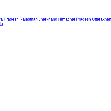
a Pradesh
Rajasthan
Jharkhand
Himachal Pradesh
Uttarakha
la