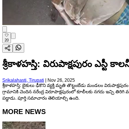
20
శ్రీకాళహస్తి: విరుపాక్షపురం ఎస్టీ కాల
Srikalahasti, Tirupati
|
Nov 26, 2025
శ్రీకాళహస్తి: బైకులు ఢీకొని వ్యక్తి మృతి తొట్టంబేడు మండలం విరుపాక్షపు
గ్రామానికి చెందిన నరేంద్ర విరూపాక్షపురంలో కూలీలకు నగదు ఇచ్చి తిరిగ
పడ్డాడు. పూర్తి సమాచారం తెలియాల్సి ఉంది.
MORE NEWS