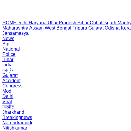
HOME
Delhi
Haryana
Uttar Pradesh
Bihar
Chhattisgarh
Madhy
Maharashtra
Assam
West Bengal
Tripura
Gujarat
Odisha
Kera
Jansamasya
News
Bjp
National
Police
Bihar
India
कांग्रेस
Gujarat
Accident
Congress
Modi
Delhi
Viral
मारपीट
Jharkhand
Breakingnews
Narendramodi
Nitishkumar