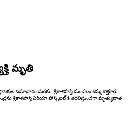
యక్తి మృతి
ు. స్థానికుల సమాచారం మేరకు.. శ్రీకాళహస్తి మండలం కమ్మ కొత్తూరు
ంద్రను శ్రీకాళహస్తి ఏరియా హాస్పిటల్ కి తరలిస్తుండగా మృత్యువాత