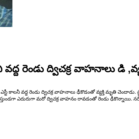
నీ వద్ద రెండు ద్విచక్ర వాహనాలు డి ,వ్
రం ఎస్టీ కాలనీ వద్ద రెండు ద్విచక్ర వాహనాలు ఢీకొడంతో వ్యక్తి మృతి చెందాడ
ి వస్తుండగా ఎదురుగా మరో ద్విచక్ర వాహనం రావడంతో రెండు ఢీకొన్నాయి. నరే