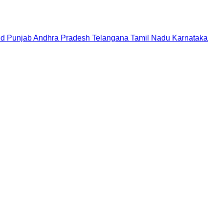
nd
Punjab
Andhra Pradesh
Telangana
Tamil Nadu
Karnataka