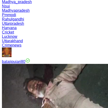
Madhya_pradesh
Nsui
Madhyapradesh
Pmmodi
Rahulgandhi
Uttarpradesh
Haryana
Cricket
Lucknow
Uttarakhand
Crimenews
balajipujari80