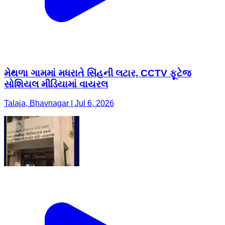
મેથળા ગામમાં મધરાતે સિંહની લટાર, CCTV ફૂટેજ
સોશિયલ મીડિયામાં વાયરલ
Talaja, Bhavnagar | Jul 6, 2026