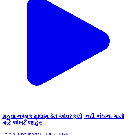
મહુવા નજીક માલણ ડેમ ઓવરફ્લો, નદી કાંઠાના ગામો
માટે એલર્ટ જાહેર
Talaja, Bhavnagar | Jul 6, 2026