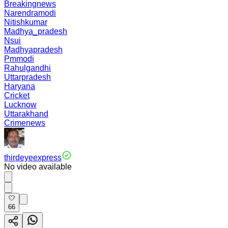
Breakingnews
Narendramodi
Nitishkumar
Madhya_pradesh
Nsui
Madhyapradesh
Pmmodi
Rahulgandhi
Uttarpradesh
Haryana
Cricket
Lucknow
Uttarakhand
Crimenews
thirdeyeexpress
No video available
66