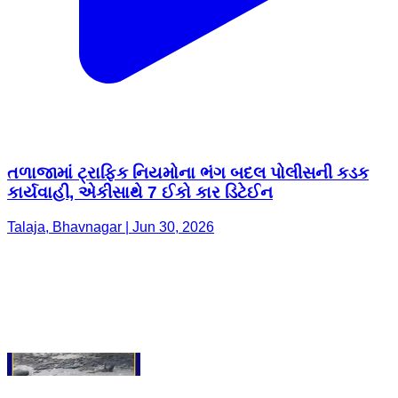
તળાજામાં ટ્રાફિક નિયમોના ભંગ બદલ પોલીસની કડક
કાર્યવાહી, એકીસાથે 7 ઈકો કાર ડિટેઈન
Talaja, Bhavnagar | Jun 30, 2026