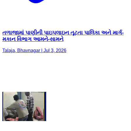
તળાજામાં પાણીની પાઇપલાઇન તૂટતા પાલિકા અને માર્ગ-
મકાન વિભાગ આમને-સામને
Talaja, Bhavnagar | Jul 3, 2026