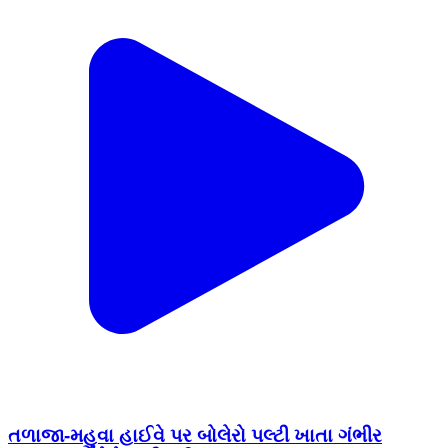
તળાજા-મહુવા હાઈવે પર બોલેરો પલ્ટી ખાતા ગંભીર
અકસ્માત, બેને ગંભીર ઈજા
Talaja, Bhavnagar | Jul 3, 2026