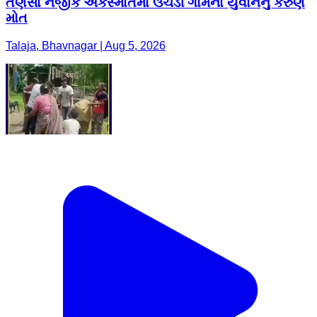
તણસા નજીક અકસ્માતમાં ઉચડી ગામના યુવાનનું કરુણ
મોત
Talaja, Bhavnagar | Aug 5, 2026