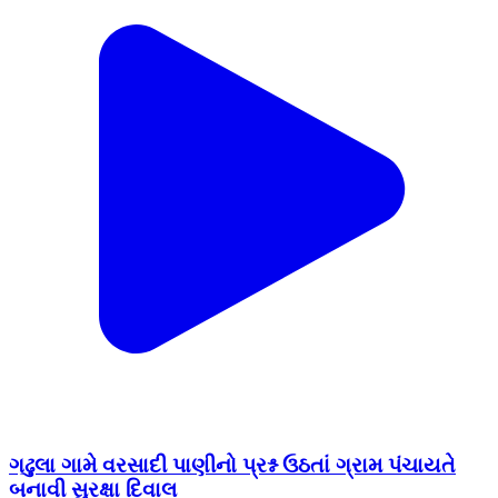
ગઢુલા ગામે વરસાદી પાણીનો પ્રશ્ન ઉઠતાં ગ્રામ પંચાયતે
બનાવી સુરક્ષા દિવાલ