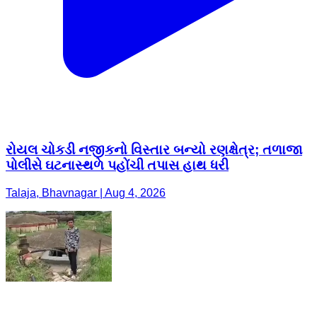
રોયલ ચોકડી નજીકનો વિસ્તાર બન્યો રણક્ષેત્ર; તળાજા
પોલીસે ઘટનાસ્થળે પહોંચી તપાસ હાથ ધરી
Talaja, Bhavnagar | Aug 4, 2026