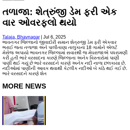
તળાજા: શેત્રુંજી ડેમ ફરી એક
વાર ઓવરફ્લો થયો
Talaja, Bhavnagar
|
Jul 6, 2025
ભાવનગર જિલ્લાનો જીવાદોરી સમાન શેત્રુજી ડેમ ફરી એકવાર
ભરાઈ જતા તળાજા અને પાલીતાણા તાલુકાના 18 ગામોને એલર્ટ
મેસેજ અપાયો ભાવનગર જિલ્લામાં સવારથી જ મેઘરાજાએ પધરામણી
કરી હતી ભારે વરસાદના કારણે જિલ્લાના અનેક વિસ્તારોમાં પાણી
પાણી થઈ ગયું છે ભારે વરસાદને કારણે અનેક નદી નાળા છલકાયા છે.
નદીઓમાં પાણીની આવક થવાથી કેટલીક નદીઓ બે કાંઠે થઈ ગઈ છે.
ભારે વરસાદને કારણે શેત
MORE NEWS