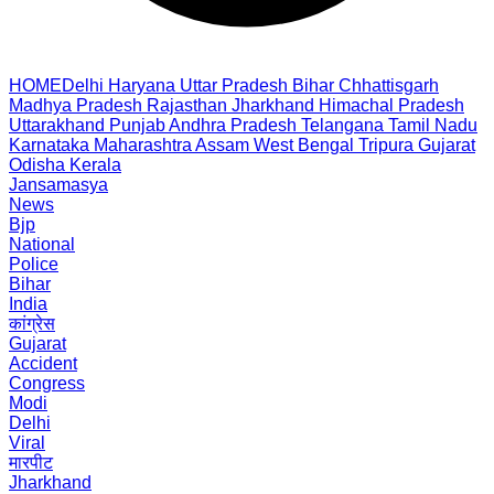
HOME
Delhi
Haryana
Uttar Pradesh
Bihar
Chhattisgarh
Madhya Pradesh
Rajasthan
Jharkhand
Himachal Pradesh
Uttarakhand
Punjab
Andhra Pradesh
Telangana
Tamil Nadu
Karnataka
Maharashtra
Assam
West Bengal
Tripura
Gujarat
Odisha
Kerala
Jansamasya
News
Bjp
National
Police
Bihar
India
कांग्रेस
Gujarat
Accident
Congress
Modi
Delhi
Viral
मारपीट
Jharkhand