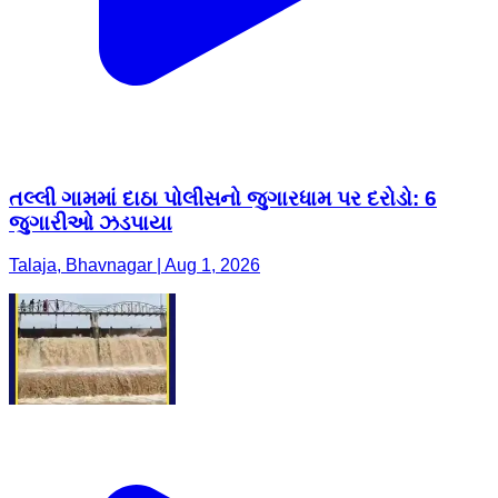
તલ્લી ગામમાં દાઠા પોલીસનો જુગારધામ પર દરોડો: 6
જુગારીઓ ઝડપાયા
Talaja, Bhavnagar | Aug 1, 2026