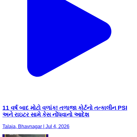
11 વર્ષ બાદ મોટો વળાંક! તળાજા કોર્ટનો તત્કાલીન PSI
અને રાઇટર સામે કેસ નોંધવાનો આદેશ
Talaja, Bhavnagar | Jul 4, 2026