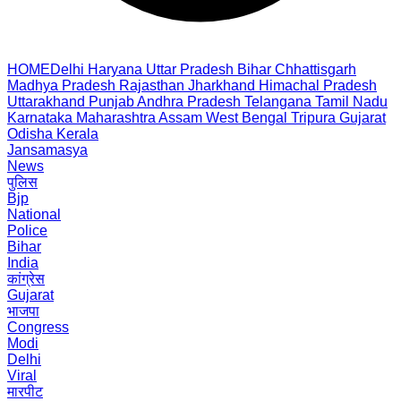
HOME
Delhi
Haryana
Uttar Pradesh
Bihar
Chhattisgarh
Madhya Pradesh
Rajasthan
Jharkhand
Himachal Pradesh
Uttarakhand
Punjab
Andhra Pradesh
Telangana
Tamil Nadu
Karnataka
Maharashtra
Assam
West Bengal
Tripura
Gujarat
Odisha
Kerala
Jansamasya
News
पुलिस
Bjp
National
Police
Bihar
India
कांग्रेस
Gujarat
भाजपा
Congress
Modi
Delhi
Viral
मारपीट