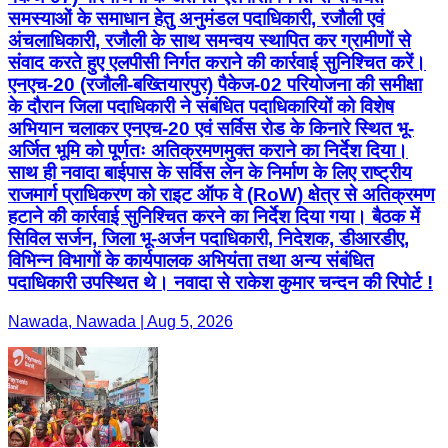
समस्याओं के समाधान हेतु अनुमंडल पदाधिकारी, रजौली एवं
अंचलाधिकारी, रजौली के साथ समन्वय स्थापित कर ग्रामीणों से
संवाद करते हुए एलपीसी निर्गत कराने की कार्रवाई सुनिश्चित करें।
एनएच-20 (रजौली-बख्तियारपुर) पैकेज-02 परियोजना की समीक्षा
के दौरान जिला पदाधिकारी ने संबंधित पदाधिकारियों को विशेष
अभियान चलाकर एनएच-20 एवं सर्विस रोड के किनारे स्थित भू-
अर्जित भूमि को पूर्णतः अतिक्रमणमुक्त कराने का निर्देश दिया।
साथ ही नवादा बाईपास के सर्विस लेन के निर्माण के लिए राष्ट्रीय
राजमार्ग प्राधिकरण को राइट ऑफ वे (RoW) क्षेत्र से अतिक्रमण
हटाने की कार्रवाई सुनिश्चित करने का निर्देश दिया गया। बैठक में
सिविल सर्जन, जिला भू-अर्जन पदाधिकारी, निदेशक, डीआरडीए,
विभिन्न विभागों के कार्यपालक अभियंता तथा अन्य संबंधित
पदाधिकारी उपस्थित थे। नवादा से राकेश कुमार चन्दन की रिपोर्ट !
Nawada, Nawada | Aug 5, 2026