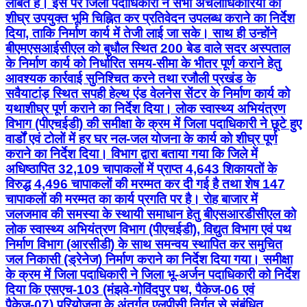
लंबित है। इस पर जिला पदाधिकारी ने सभी अंचलाधिकारियों को
शीघ्र उपयुक्त भूमि चिह्नित कर प्रतिवेदन उपलब्ध कराने का निर्देश
दिया, ताकि निर्माण कार्य में तेजी लाई जा सके। साथ ही उन्होंने
बीएमएसआईसीएल को बुधौल स्थित 200 बेड वाले सदर अस्पताल
के निर्माण कार्य को निर्धारित समय-सीमा के भीतर पूर्ण कराने हेतु
आवश्यक कार्रवाई सुनिश्चित करने तथा रजौली प्रखंड के
सवैयाटांड़ स्थित सपही हेल्थ एंड वेलनेस सेंटर के निर्माण कार्य को
यथाशीघ्र पूर्ण कराने का निर्देश दिया। लोक स्वास्थ्य अभियंत्रण
विभाग (पीएचईडी) की समीक्षा के क्रम में जिला पदाधिकारी ने छूटे हुए
वार्डों एवं टोलों में हर घर नल-जल योजना के कार्य को शीघ्र पूर्ण
कराने का निर्देश दिया। विभाग द्वारा बताया गया कि जिले में
अधिष्ठापित 32,109 चापाकलों में प्राप्त 4,643 शिकायतों के
विरुद्ध 4,496 चापाकलों की मरम्मत कर दी गई है तथा शेष 147
चापाकलों की मरम्मत का कार्य प्रगति पर है। रोह बाजार में
जलजमाव की समस्या के स्थायी समाधान हेतु बीएसआरडीसीएल को
लोक स्वास्थ्य अभियंत्रण विभाग (पीएचईडी), विद्युत विभाग एवं पथ
निर्माण विभाग (आरसीडी) के साथ समन्वय स्थापित कर समुचित
जल निकासी (ड्रेनेज) निर्माण कराने का निर्देश दिया गया। समीक्षा
के क्रम में जिला पदाधिकारी ने जिला भू-अर्जन पदाधिकारी को निर्देश
दिया कि एसएच-103 (मंझवे-गोविंदपुर पथ, पैकेज-06 एवं
पैकेज-07) परियोजना के अंतर्गत एलपीसी निर्गत से संबंधित