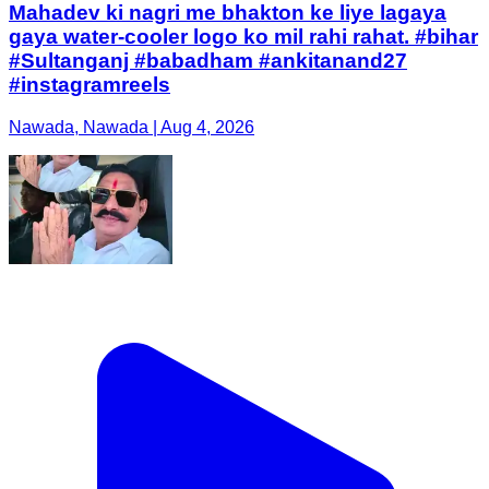
Mahadev ki nagri me bhakton ke liye lagaya
gaya water-cooler logo ko mil rahi rahat. #bihar
#Sultanganj #babadham #ankitanand27
#instagramreels
Nawada, Nawada | Aug 4, 2026