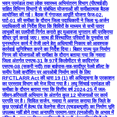
भवन प्रमंडल तथा लोक स्वास्थ्य अभियंत्रण विभाग (पीएचईडी)
सहित विभिन्न विभागों से संबंधित योजनाओं की समीक्षात्मक बैठक
आयोजित की गई। बैठक में गंगाजल आपूर्ति योजना फेज-02,
पार्ट-01 की समीक्षा के दौरान जिला पदाधिकारी ने जिला भू-अर्जन
पदाधिकारी को निर्देश दिया कि शिविरों के माध्यम से सभी पात्र
लाभुकों का एलपीसी निर्गत कराते हुए मुआवजा भुगतान की प्रक्रिया
शीघ्र पूर्ण कराई जाए। साथ ही विस्थापित परिवारों के पुनर्वास एवं
पुनर्स्थापन कार्य में तेजी लाने हेतु अधियाची निकाय को आवश्यक
कार्रवाई सुनिश्चित करने का निर्देश दिया। बिहार राज्य पुल निर्माण
निगम की योजनाओं की समीक्षा के दौरान बताया गया कि नवादा
जिला अंतर्गत एनएच-31 के 97वें किलोमीटर से कादिरगंज
एसएच-08 (सकरी नदी) तक बाईपास-सह-सादीपुर रेलवे हॉल्ट के
समीप रेलवे क्रॉसिंग पर आरओबी निर्माण कार्य के लिए
RFCTLARR Act की धारा 19 (1) की अधिसूचना के प्रकाशन
का प्रस्ताव विभाग को भेज दिया गया है। लघु सिंचाई प्रमंडल की
समीक्षा के दौरान बताया गया कि वित्तीय वर्ष 2024-25 में जल-
जीवन-हरियाली अभियान के अंतर्गत कुल 12 योजनाओं पर कार्य
प्रगति पर है। सिविल सर्जन, नवादा ने अवगत कराया कि जिले के
कुछ प्रखंडों में हेल्थ एंड वेलनेस सेंटर (एचडब्ल्यूसी) का निर्माण भूमि
उपलब्ध नहीं होने तथा अनापत्ति प्रमाण-पत्र (एनओसी) के अभाव में