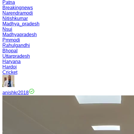
Patna
Breakingnews
Narendramodi
Nitishkumar
Madhya_pradesh
Nsui
Madhyapradesh
Pmmodi
Rahulgandhi
Bhopal
Uttarpradesh
Haryana
Hardoi
Cricket
anishkr2018