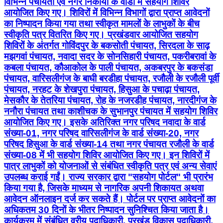
विभिन्न पंचायतों एवं नगर निकायों के वार्डों में सहयोग शिविर
आयोजित किए गए। शिविरों में विभिन्न विभागों द्वारा प्राप्त आवेदनों
का निष्पादन किया गया तथा स्वीकृत मामलों के लाभुकों के बीच
स्वीकृति पत्र वितरित किए गए। प्रखंडवार आयोजित सहयोग
शिविरों के अंतर्गत गोविंदपुर के बकसोती पंचायत, सिरदला के साढ़
मझगवां पंचायत, नवादा सदर के सोनसिहारी पंचायत, पकरीबरावां के
कबला पंचायत, कौआकोल के पाली पंचायत, अकबरपुर के बकसंडा
पंचायत, वारिसलीगंज के बाघी बरडीहा पंचायत, रजौली के रजौली पूर्वी
पंचायत, नरहट के शेखपुरा पंचायत, हिसुआ के पचाढ़ा पंचायत,
मेसकौर के तेतरिया पंचायत, रोह के नजरडीह पंचायत, नारदीगंज के
ननौरा पंचायत तथा काशीचक के सुभानपुर पंचायत में सहयोग शिविर
आयोजित किए गए। इसके अतिरिक्त नगर परिषद नवादा के वार्ड
संख्या-01, नगर परिषद वारिसलीगंज के वार्ड संख्या-20, नगर
परिषद हिसुआ के वार्ड संख्या-14 तथा नगर पंचायत रजौली के वार्ड
संख्या-08 में भी सहयोग शिविर आयोजित किए गए। इन शिविरों में
पात्र लाभुकों को योजनाओं से संबंधित स्वीकृति पत्र एवं अन्य सेवाएं
उपलब्ध कराई गईं। राज्य सरकार द्वारा "सहयोग पोर्टल" भी प्रारंभ
किया गया है, जिसके माध्यम से नागरिक अपनी शिकायत अथवा
आवेदन ऑनलाइन दर्ज कर सकते हैं। पोर्टल पर प्राप्त आवेदनों का
अधिकतम 30 दिनों के भीतर निष्पादन सुनिश्चित किया जाता है।
कार्यक्रम में संबंधित वरीय पदाधिकारी, प्रखंड विकास पदाधिकारी,