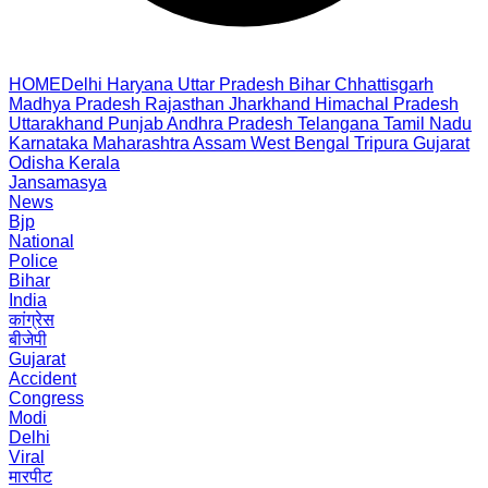
HOME
Delhi
Haryana
Uttar Pradesh
Bihar
Chhattisgarh
Madhya Pradesh
Rajasthan
Jharkhand
Himachal Pradesh
Uttarakhand
Punjab
Andhra Pradesh
Telangana
Tamil Nadu
Karnataka
Maharashtra
Assam
West Bengal
Tripura
Gujarat
Odisha
Kerala
Jansamasya
News
Bjp
National
Police
Bihar
India
कांग्रेस
बीजेपी
Gujarat
Accident
Congress
Modi
Delhi
Viral
मारपीट