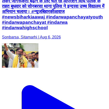
लेकर जागरूकता बढ़ाने के लिए चल रहे ऑपरेशन विधि पालक के
तहत बुधवार को सोनबरसा थाना पुलिस ने इन्दरवा उच्च विद्यालय में
अभियान चलाया। #न्यू़जबिहारकीआवाज
#newsbiharkiaawaj #indarwapanchayatyouth
#indarwapanchayat #indarwa
#indarwahighschool
Sonbarsa, Sitamarhi | Aug 6, 2026