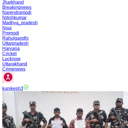
Jharkhand
Breakingnews
Narendramodi
Nitishkumar
Madhya_pradesh
Nsui
Pmmodi
Rahulgandhi
Uttarpradesh
Haryana
Cricket
Lucknow
Uttarakhand
Crimenews
kunikesh3