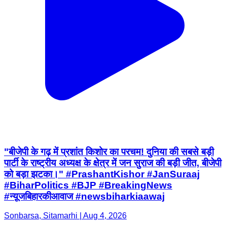
"बीजेपी के गढ़ में प्रशांत किशोर का परचम! दुनिया की सबसे बड़ी
पार्टी के राष्ट्रीय अध्यक्ष के क्षेत्र में जन सुराज की बड़ी जीत, बीजेपी
को बड़ा झटका।" #PrashantKishor #JanSuraaj
#BiharPolitics #BJP #BreakingNews
#न्यू़जबिहारकीआवाज #newsbiharkiaawaj
Sonbarsa, Sitamarhi | Aug 4, 2026