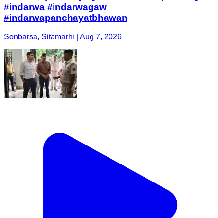
#indarwa #indarwagaw
#indarwapanchayatbhawan
Sonbarsa, Sitamarhi | Aug 7, 2026