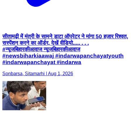
सीतामढ़ी में मंत्री के सामने डाटा ऑपरेटर ने मांगा 50 हज़ार रिश्वत,
सस्पेंशन करने का ऑर्डर, देखें वीडियो..... . . .
#न्यूजबिहारकीआवाज न्यू़जबिहारकीआवाज
#newsbiharkiaawaj #indarwapanchayatyouth
#indarwapanchayat #indarwa
Sonbarsa, Sitamarhi | Aug 1, 2026