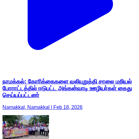
நாமக்கல்: கோரிக்கைகளை வலியுறுத்தி சாலை மறியல்
போராட்டத்தில் ஈடுபட்ட அங்கன்வாடி ஊழியர்கள் கைது
செய்யப்பட்டனர்
Namakkal, Namakkal | Feb 18, 2026