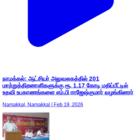
நாமக்கல்: ஆட்சியர் அலுவலகத்தில் 201
மாற்றுத்திறனாளிகளுக்கு ரூ. 1.17 கோடி மதிப்பீட்டில்
உதவி உபகரணங்களை எம்.பி ராஜேஷ்குமார் வழங்கினார்
Namakkal, Namakkal | Feb 19, 2026