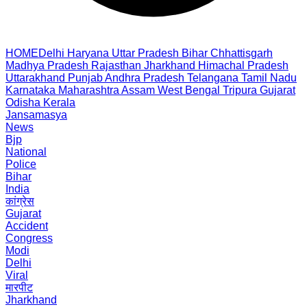
HOME
Delhi
Haryana
Uttar Pradesh
Bihar
Chhattisgarh
Madhya Pradesh
Rajasthan
Jharkhand
Himachal Pradesh
Uttarakhand
Punjab
Andhra Pradesh
Telangana
Tamil Nadu
Karnataka
Maharashtra
Assam
West Bengal
Tripura
Gujarat
Odisha
Kerala
Jansamasya
News
Bjp
National
Police
Bihar
India
कांग्रेस
Gujarat
Accident
Congress
Modi
Delhi
Viral
मारपीट
Jharkhand