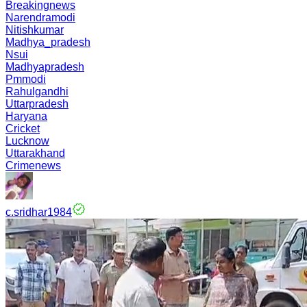
Breakingnews
Narendramodi
Nitishkumar
Madhya_pradesh
Nsui
Madhyapradesh
Pmmodi
Rahulgandhi
Uttarpradesh
Haryana
Cricket
Lucknow
Uttarakhand
Crimenews
c.sridhar1984