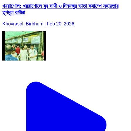
খয়রাশোল: খয়রাশোলে যুব সাথী ও দিনমজুর ভাতা ক্যাম্পে সহায়তায়
তৃণমূল কর্মীরা
Khoyrasol, Birbhum | Feb 20, 2026