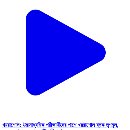
খয়রাশোল: উচ্চমাধ্যমিক পরীক্ষার্থীদের পাশে খয়রাশোল ব্লক তৃণমূল,
জলের বোতল ও পেন ফাইল বিতরণ
Khoyrasol, Birbhum | Feb 12, 2026