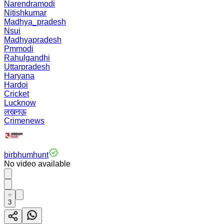
Narendramodi
Nitishkumar
Madhya_pradesh
Nsui
Madhyapradesh
Pmmodi
Rahulgandhi
Uttarpradesh
Haryana
Hardoi
Cricket
Lucknow
लखनऊ
Crimenews
birbhumhunt
No video available
3