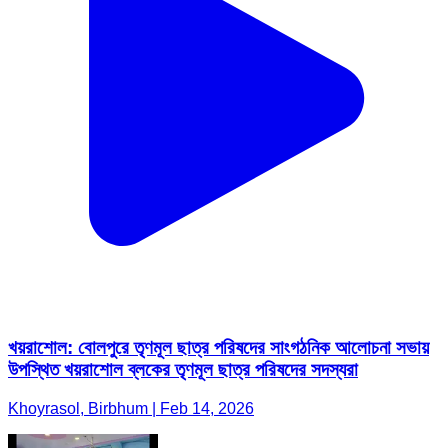
খয়রাশোল: বোলপুরে তৃণমূল ছাত্র পরিষদের সাংগঠনিক আলোচনা সভায়
উপস্থিত খয়রাশোল ব্লকের তৃণমূল ছাত্র পরিষদের সদস্যরা
Khoyrasol, Birbhum | Feb 14, 2026