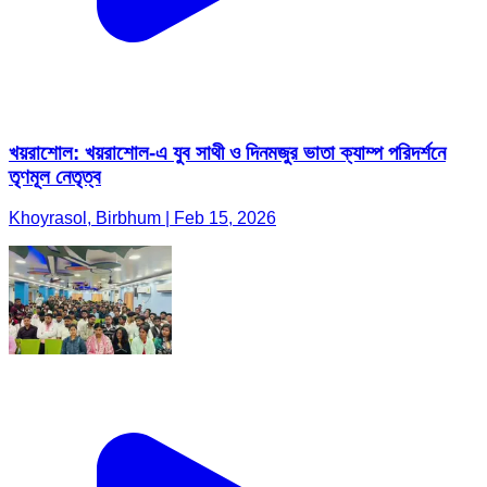
খয়রাশোল: খয়রাশোল-এ যুব সাথী ও দিনমজুর ভাতা ক্যাম্প পরিদর্শনে
তৃণমূল নেতৃত্ব
Khoyrasol, Birbhum | Feb 15, 2026