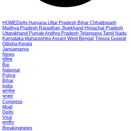
HOME
Delhi
Haryana
Uttar Pradesh
Bihar
Chhattisgarh
Madhya Pradesh
Rajasthan
Jharkhand
Himachal Pradesh
Uttarakhand
Punjab
Andhra Pradesh
Telangana
Tamil Nadu
Karnataka
Maharashtra
Assam
West Bengal
Tripura
Gujarat
Odisha
Kerala
Jansamasya
News
पुलिस
Bjp
National
Police
Bihar
India
कांग्रेस
भाजपा
Congress
Modi
Delhi
Viral
मारपीट
Breakingnews