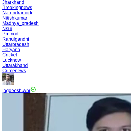
Jharkhand
Breakingnews
Narendramodi
Nitishkumar
Madhya_pradesh
Nsui
Pmmodi
Rahulgandhi
Uttarpradesh
Haryana
Cricket
Lucknow
Uttarakhand
Crimenews
jagdeesh.wnr