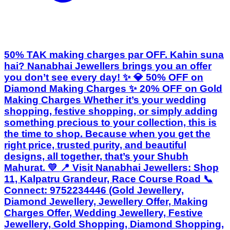
50% TAK making charges par OFF. Kahin suna
hai? Nanabhai Jewellers brings you an offer
you don’t see every day! ✨ 💎 50% OFF on
Diamond Making Charges ✨ 20% OFF on Gold
Making Charges Whether it’s your wedding
shopping, festive shopping, or simply adding
something precious to your collection, this is
the time to shop. Because when you get the
right price, trusted purity, and beautiful
designs, all together, that’s your Shubh
Mahurat. 💛 📍 Visit Nanabhai Jewellers: Shop
11, Kalpatru Grandeur, Race Course Road 📞
Connect: 9752234446 (Gold Jewellery,
Diamond Jewellery, Jewellery Offer, Making
Charges Offer, Wedding Jewellery, Festive
Jewellery, Gold Shopping, Diamond Shopping,