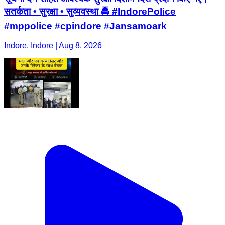
सतर्कता • सुरक्षा • सुव्यवस्था 🚔 #IndorePolice
#mppolice #cpindore #Jansamoark
Indore, Indore | Aug 8, 2026