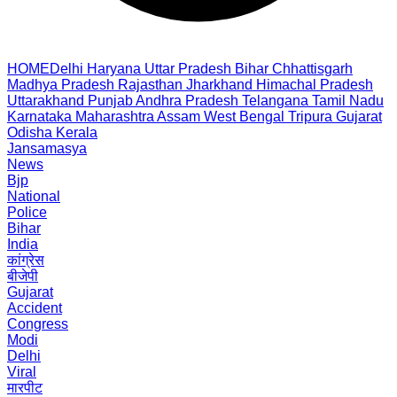
HOME
Delhi
Haryana
Uttar Pradesh
Bihar
Chhattisgarh
Madhya Pradesh
Rajasthan
Jharkhand
Himachal Pradesh
Uttarakhand
Punjab
Andhra Pradesh
Telangana
Tamil Nadu
Karnataka
Maharashtra
Assam
West Bengal
Tripura
Gujarat
Odisha
Kerala
Jansamasya
News
Bjp
National
Police
Bihar
India
कांग्रेस
बीजेपी
Gujarat
Accident
Congress
Modi
Delhi
Viral
मारपीट