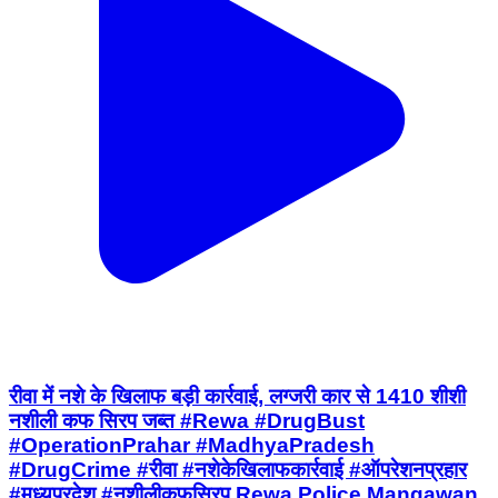
रीवा में नशे के खिलाफ बड़ी कार्रवाई, लग्जरी कार से 1410 शीशी
नशीली कफ सिरप जब्त #Rewa #DrugBust
#OperationPrahar #MadhyaPradesh
#DrugCrime #रीवा #नशेकेखिलाफकार्रवाई #ऑपरेशनप्रहार
#मध्यप्रदेश #नशीलीकफसिरप Rewa Police Mangawan