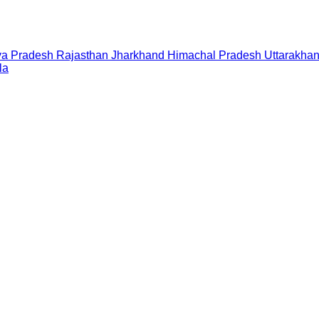
a Pradesh
Rajasthan
Jharkhand
Himachal Pradesh
Uttarakha
la