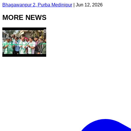
Bhagawanpur 2, Purba Medinipur
|
Jun 12, 2026
MORE NEWS