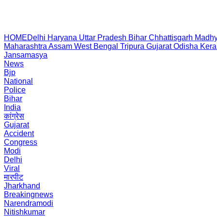
HOME
Delhi
Haryana
Uttar Pradesh
Bihar
Chhattisgarh
Madhy
Maharashtra
Assam
West Bengal
Tripura
Gujarat
Odisha
Kera
Jansamasya
News
Bjp
National
Police
Bihar
India
कांग्रेस
Gujarat
Accident
Congress
Modi
Delhi
Viral
मारपीट
Jharkhand
Breakingnews
Narendramodi
Nitishkumar