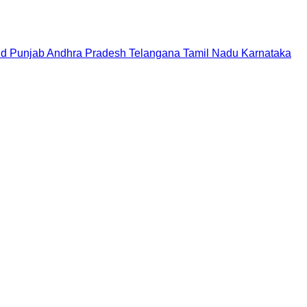
nd
Punjab
Andhra Pradesh
Telangana
Tamil Nadu
Karnataka