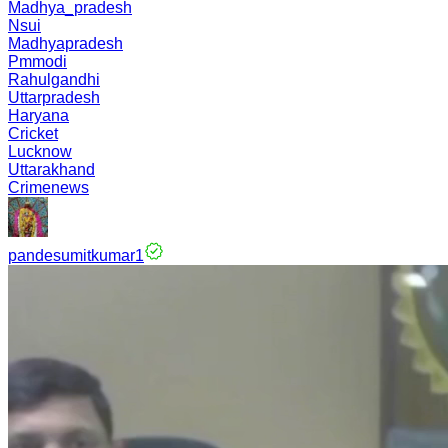
Madhya_pradesh
Nsui
Madhyapradesh
Pmmodi
Rahulgandhi
Uttarpradesh
Haryana
Cricket
Lucknow
Uttarakhand
Crimenews
pandesumitkumar1