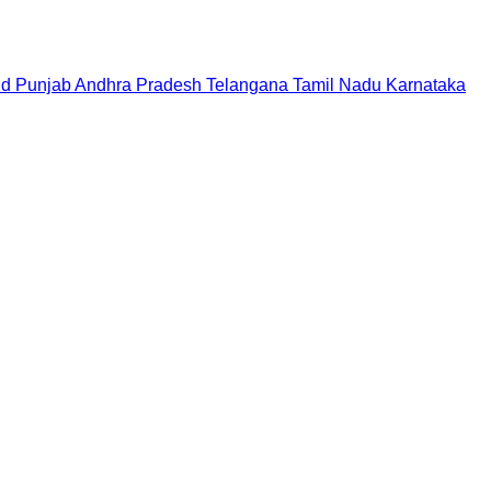
nd
Punjab
Andhra Pradesh
Telangana
Tamil Nadu
Karnataka