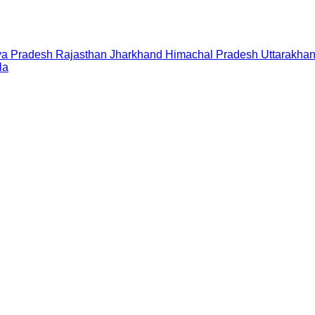
a Pradesh
Rajasthan
Jharkhand
Himachal Pradesh
Uttarakha
la