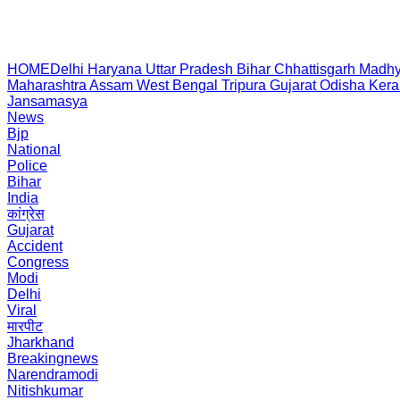
HOME
Delhi
Haryana
Uttar Pradesh
Bihar
Chhattisgarh
Madhy
Maharashtra
Assam
West Bengal
Tripura
Gujarat
Odisha
Kera
Jansamasya
News
Bjp
National
Police
Bihar
India
कांग्रेस
Gujarat
Accident
Congress
Modi
Delhi
Viral
मारपीट
Jharkhand
Breakingnews
Narendramodi
Nitishkumar