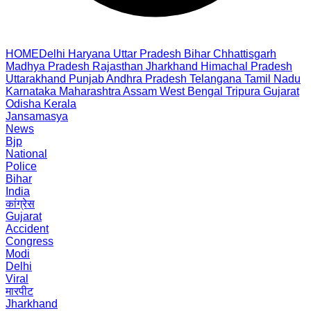
HOME
Delhi
Haryana
Uttar Pradesh
Bihar
Chhattisgarh
Madhya Pradesh
Rajasthan
Jharkhand
Himachal Pradesh
Uttarakhand
Punjab
Andhra Pradesh
Telangana
Tamil Nadu
Karnataka
Maharashtra
Assam
West Bengal
Tripura
Gujarat
Odisha
Kerala
Jansamasya
News
Bjp
National
Police
Bihar
India
कांग्रेस
Gujarat
Accident
Congress
Modi
Delhi
Viral
मारपीट
Jharkhand