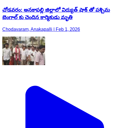
చోడవరం: అనకాపల్లి జిల్లాలో విద్యుత్ షాక్ తో పశ్చిమ
బెంగాల్ కు చెందిన కార్మికుడు మృతి
Chodavaram, Anakapalli | Feb 1, 2026