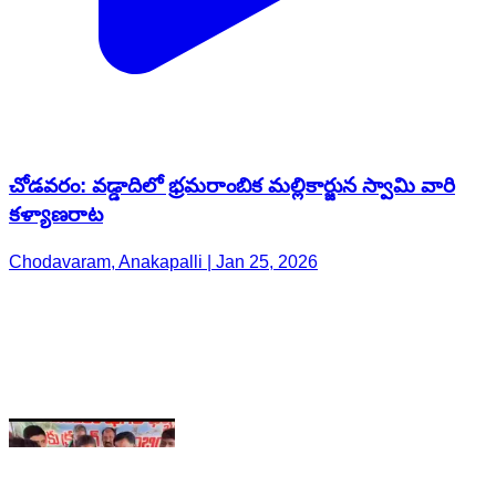
చోడవరం: వడ్డాదిలో భ్రమరాంబిక మల్లికార్జున స్వామి వారి
కళ్యాణరాట
Chodavaram, Anakapalli | Jan 25, 2026