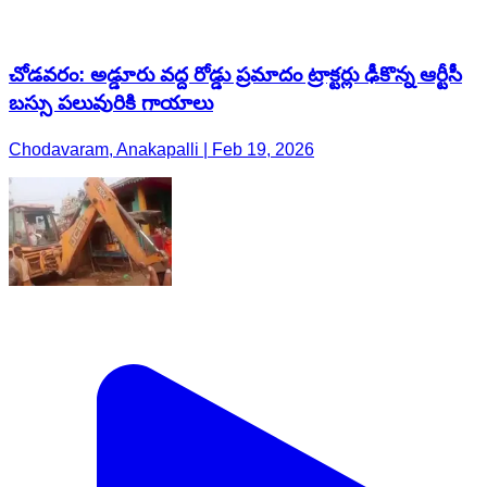
చోడవరం: అడ్డూరు వద్ద రోడ్డు ప్రమాదం ట్రాక్టర్లు ఢీకొన్న ఆర్టీసీ
బస్సు పలువురికి గాయాలు
Chodavaram, Anakapalli | Feb 19, 2026