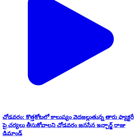
చోడవరం: కొత్తకోటలో కాలుష్యం వెదజల్లుతున్న తారు ఫ్యాక్టరీ
పై చర్యలు తీసుకోవాలని చోడవరం జనసేన ఇన్చార్జ్ రాజు
డిమాండ్
Chodavaram, Anakapalli | Jan 28, 2026