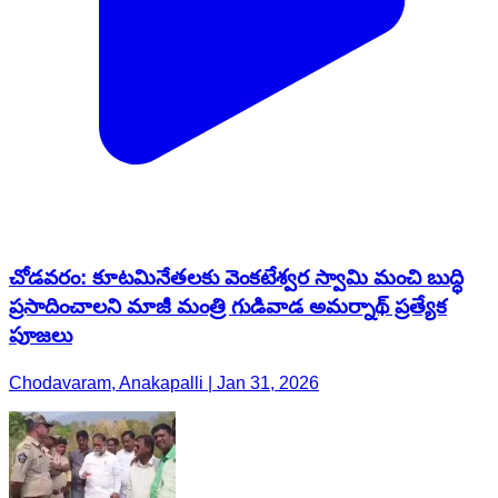
చోడవరం: కూటమినేతలకు వెంకటేశ్వర స్వామి మంచి బుద్ధి
ప్రసాదించాలని మాజీ మంత్రి గుడివాడ అమర్నాథ్ ప్రత్యేక
పూజలు
Chodavaram, Anakapalli | Jan 31, 2026