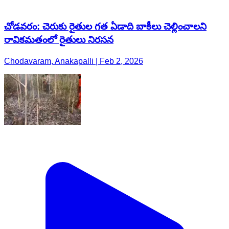
చోడవరం: చెరుకు రైతుల గత ఏడాది బాకీలు చెల్లించాలని
రావికమతంలో రైతులు నిరసన
Chodavaram, Anakapalli | Feb 2, 2026