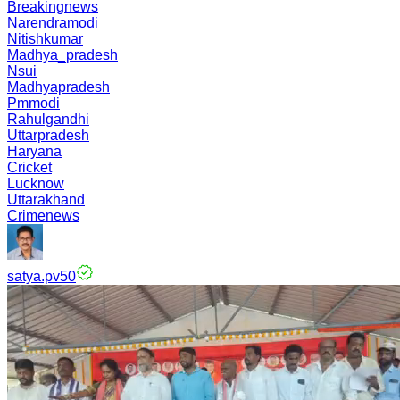
Breakingnews
Narendramodi
Nitishkumar
Madhya_pradesh
Nsui
Madhyapradesh
Pmmodi
Rahulgandhi
Uttarpradesh
Haryana
Cricket
Lucknow
Uttarakhand
Crimenews
satya.pv50