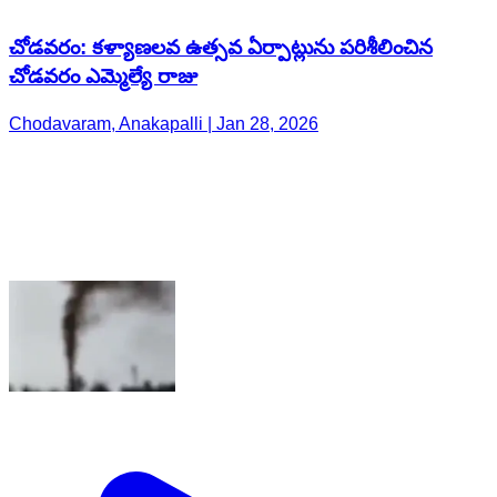
చోడవరం: కళ్యాణలవ ఉత్సవ ఏర్పాట్లును పరిశీలించిన
చోడవరం ఎమ్మెల్యే రాజు
Chodavaram, Anakapalli | Jan 28, 2026