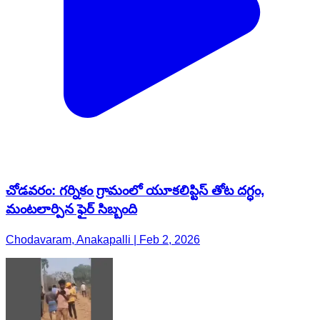
చోడవరం: గర్నికం గ్రామంలో యూకలిప్టిస్ తోట దగ్ధం,
మంటలార్పిన ఫైర్ సిబ్బంది
Chodavaram, Anakapalli | Feb 2, 2026