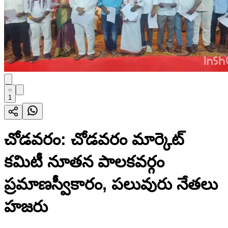
1
చోడవరం: చోడవరం మార్కెట్
కమిటీ నూతన పాలకవర్గం
ప్రమాణస్వీకారం, పలువురు నేతలు
హజరు