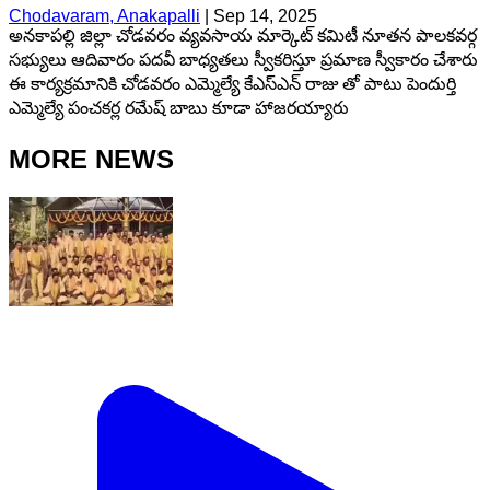
Chodavaram, Anakapalli
|
Sep 14, 2025
అనకాపల్లి జిల్లా చోడవరం వ్యవసాయ మార్కెట్ కమిటీ నూతన పాలకవర్గ
సభ్యులు ఆదివారం పదవీ బాధ్యతలు స్వీకరిస్తూ ప్రమాణ స్వీకారం చేశారు
ఈ కార్యక్రమానికి చోడవరం ఎమ్మెల్యే కేఎస్ఎన్ రాజు తో పాటు పెందుర్తి
ఎమ్మెల్యే పంచకర్ల రమేష్ బాబు కూడా హాజరయ్యారు
MORE NEWS