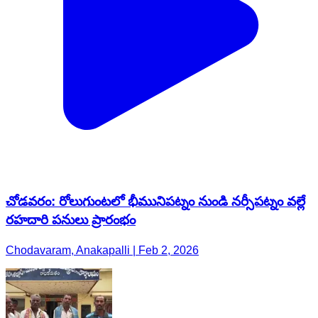
చోడవరం: రోలుగుంటలో భీమునిపట్నం నుండి నర్సీపట్నం వల్లే
రహదారి పనులు ప్రారంభం
Chodavaram, Anakapalli | Feb 2, 2026