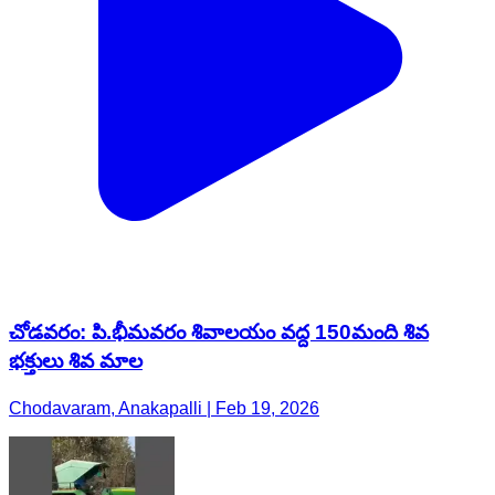
చోడవరం: పి.భీమవరం శివాలయం వద్ద 150మంది శివ
భక్తులు శివ మాల
Chodavaram, Anakapalli | Feb 19, 2026