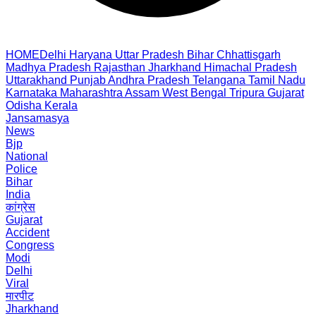
HOME
Delhi
Haryana
Uttar Pradesh
Bihar
Chhattisgarh
Madhya Pradesh
Rajasthan
Jharkhand
Himachal Pradesh
Uttarakhand
Punjab
Andhra Pradesh
Telangana
Tamil Nadu
Karnataka
Maharashtra
Assam
West Bengal
Tripura
Gujarat
Odisha
Kerala
Jansamasya
News
Bjp
National
Police
Bihar
India
कांग्रेस
Gujarat
Accident
Congress
Modi
Delhi
Viral
मारपीट
Jharkhand