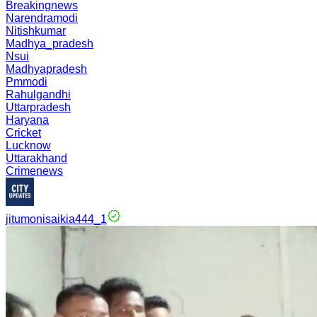
Breakingnews
Narendramodi
Nitishkumar
Madhya_pradesh
Nsui
Madhyapradesh
Pmmodi
Rahulgandhi
Uttarpradesh
Haryana
Cricket
Lucknow
Uttarakhand
Crimenews
jitumonisaikia444_1