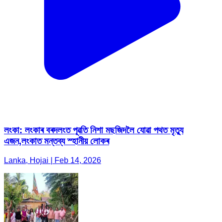
লংকা: লংকাৰ বৰদলংত পূৱতি নিশা মছজিদলৈ যোৱা পথত মৃত্যু
এজন,লংকাত মন্তব্য স্হানীয় লোকৰ
Lanka, Hojai | Feb 14, 2026