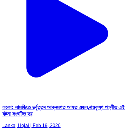
লংকা: লামডিংত দুৰ্বৃত্তৰ আক্ৰমণত আহত এজন,ৰামকৃষ্ণ পল্লীত এই
ঘটনা সংঘটিত হয়
Lanka, Hojai | Feb 19, 2026