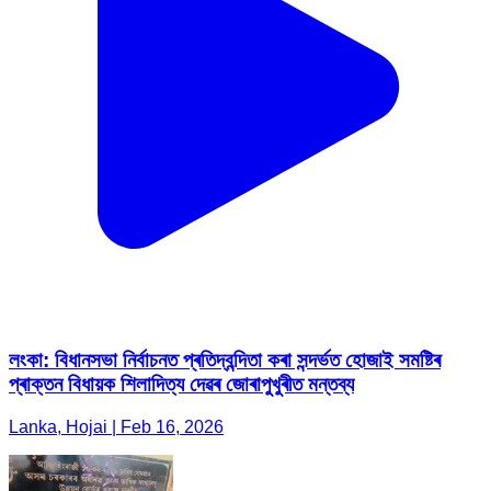
লংকা: বিধানসভা নিৰ্বাচনত প্ৰতিদ্বন্দিতা কৰা সন্দৰ্ভত হোজাই সমষ্টিৰ
প্ৰাক্তন বিধায়ক শিলাদিত্য দেৱৰ জোৰাপুখুৰীত মন্তব্য
Lanka, Hojai | Feb 16, 2026