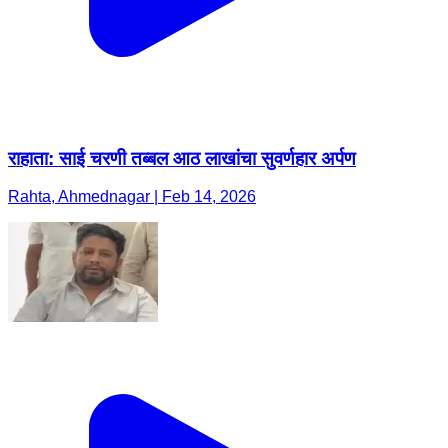
राहाता: साई चरणी तब्बल आठ लाखांचा सुवर्णहार अर्पण
Rahta, Ahmednagar | Feb 14, 2026