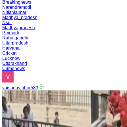
Breakingnews
Narendramodi
Nitishkumar
Madhya_pradesh
Nsui
Madhyapradesh
Pmmodi
Rahulgandhi
Uttarpradesh
Haryana
Cricket
Lucknow
Uttarakhand
Crimenews
vaishnavibhor583