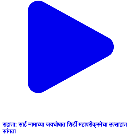
राहाता: साई नामाच्या जयघोषात शिर्डी महापरीक्रमेचा उत्साहात
सांगता