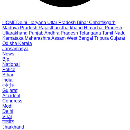
HOME
Delhi
Haryana
Uttar Pradesh
Bihar
Chhattisgarh
Madhya Pradesh
Rajasthan
Jharkhand
Himachal Pradesh
Uttarakhand
Punjab
Andhra Pradesh
Telangana
Tamil Nadu
Karnataka
Maharashtra
Assam
West Bengal
Tripura
Gujarat
Odisha
Kerala
Jansamasya
News
Bjp
National
Police
Bihar
India
कांग्रेस
Gujarat
Accident
Congress
Modi
Delhi
Viral
मारपीट
Jharkhand