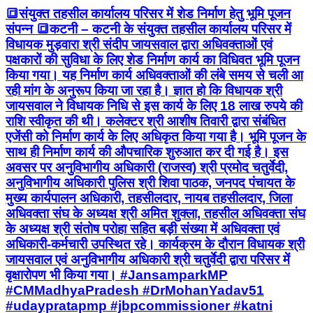
🔳संयुक्त तहसील कार्यालय परिसर में शेड निर्माण हेतु भूमि पूजन
संपन्न 🔳कटनी – कटनी के संयुक्त तहसील कार्यालय परिसर में
विधायक मुड़वारा श्री संदीप जायसवाल द्वारा अधिवक्ताओं एवं
पक्षकारों की सुविधा के लिए शेड निर्माण कार्य का विधिवत भूमि पूजन
किया गया। यह निर्माण कार्य अधिवक्ताओं की लंबे समय से चली आ
रही मांग के अनुरूप किया जा रहा है। ज्ञात हो कि विधायक श्री
जायसवाल ने विधायक निधि से इस कार्य के लिए 18 लाख रुपये की
राशि स्वीकृत की थी। कलेक्टर श्री आशीष तिवारी द्वारा संबंधित
एजेंसी को निर्माण कार्य के लिए अधिकृत किया गया है। भूमि पूजन के
साथ ही निर्माण कार्य की औपचारिक शुरुआत कर दी गई है। इस
अवसर पर अनुविभागीय अधिकारी (राजस्व) श्री प्रमोद चतुर्वेदी,
अनुविभागीय अधिकारी पुलिस श्री शिवा पाठक, जनपद पंचायत के
मुख्य कार्यपालन अधिकारी, तहसीलदार, नायब तहसीलदार, जिला
अधिवक्ता संघ के अध्यक्ष श्री अमित शुक्ला, तहसील अधिवक्ता संघ
के अध्यक्ष श्री संतोष परोहा सहित बड़ी संख्या में अधिवक्ता एवं
अधिकारी-कर्मचारी उपस्थित रहे। कार्यक्रम के दौरान विधायक श्री
जायसवाल एवं अनुविभागीय अधिकारी श्री चतुर्वेदी द्वारा परिसर में
वृक्षारोपण भी किया गया। #JansamparkMP
#CMMadhyaPradesh #DrMohanYadav51
#udaypratapmp #jbpcommissioner #katni