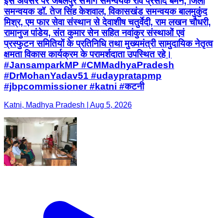
इस अवसर पर जबलपुर संभाग समन्वयक रवि प्रसाद बर्मन, जिला
समन्वयक डॉ. तेज सिंह केशवाल, विकासखंड समन्वयक बालमुकुंद
मिश्र, एम फार सेवा संस्थान से देवाशीष चतुर्वेदी, राम लखन चौधरी,
रामानुज पांडेय, संत कुमार सेन सहित नवांकुर संस्थाओं एवं
प्रस्फुटन समितियों के प्रतिनिधि तथा मुख्यमंत्री सामुदायिक नेतृत्व
क्षमता विकास कार्यक्रम के परामर्शदाता उपस्थित रहे।
#JansamparkMP #CMMadhyaPradesh
#DrMohanYadav51 #udaypratapmp
#jbpcommissioner #katni #कटनी
Katni, Madhya Pradesh | Aug 5, 2026