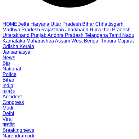
HOME
Delhi
Haryana
Uttar Pradesh
Bihar
Chhattisgarh
Madhya Pradesh
Rajasthan
Jharkhand
Himachal Pradesh
Uttarakhand
Punjab
Andhra Pradesh
Telangana
Tamil Nadu
Karnataka
Maharashtra
Assam
West Bengal
Tripura
Gujarat
Odisha
Kerala
Jansamasya
News
Bjp
National
Police
Bihar
India
कांग्रेस
Accident
Congress
Modi
Delhi
Viral
मारपीट
Breakingnews
Narendramodi