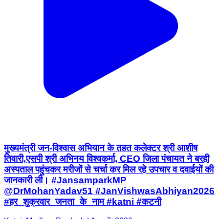
मुख्यमंत्री जन-विश्वास अभियान के तहत कलेक्टर श्री आशीष
तिवारी,एसपी श्री अभिनय विश्वकर्मा, CEO जिला पंचायत ने बरही
अस्पताल पहुंचकर मरीजों से चर्चा कर मिल रहे उपचार व दवाईयों की
जानकारी ली। #JansamparkMP
@DrMohanYadav51 #JanVishwasAbhiyan2026
#हर_शुक्रवार_जनता_के_नाम #katni #कटनी