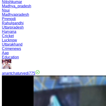
Nitishkumar
Madhya_pradesh
Nsui
Madhyapradesh
Pmmodi
Rahulgandhi
Uttarpradesh
Haryana
Cricket
Lucknow
Uttarakhand
Crimenews
Aap
Education
anantchaturvedi775