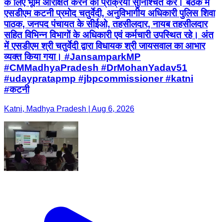
के लिए भूमि आरक्षित करने की प्रक्रिया सुनिश्चित करें। बैठक में
एसडीएम कटनी प्रमोद चतुर्वेदी, अनुविभागीय अधिकारी पुलिस शिवा
पाठक, जनपद पंचायत के सीईओ, तहसीलदार, नायब तहसीलदार
सहित विभिन्न विभागों के अधिकारी एवं कर्मचारी उपस्थित रहे। अंत
में एसडीएम श्री चतुर्वेदी द्वारा विधायक श्री जायसवाल का आभार
व्यक्त किया गया। #JansamparkMP
#CMMadhyaPradesh #DrMohanYadav51
#udaypratapmp #jbpcommissioner #katni
#कटनी
Katni, Madhya Pradesh | Aug 6, 2026