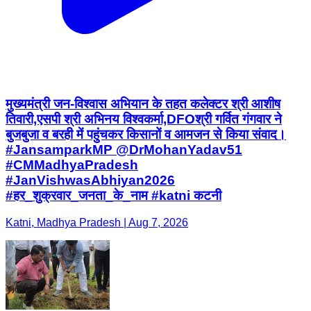
मुख्यमंत्री जन-विश्वास अभियान के तहत कलेक्टर श्री आशीष
तिवारी,एसपी श्री अभिनय विश्वकर्मा,DFOश्री गर्वित गंगवार ने
बुजबुजा व बरही में पहुंचकर किसानों व आमजन से किया संवाद।
#JansamparkMP @DrMohanYadav51
#CMMadhyaPradesh
#JanVishwasAbhiyan2026
#हर_शुक्रवार_जनता_के_नाम #katni कटनी
Katni, Madhya Pradesh | Aug 7, 2026