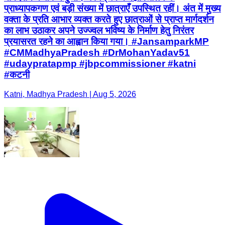
प्राध्यापकगण एवं बड़ी संख्या में छात्राएँ उपस्थित रहीं। अंत में मुख्य
वक्ता के प्रति आभार व्यक्त करते हुए छात्राओं से प्राप्त मार्गदर्शन
का लाभ उठाकर अपने उज्ज्वल भविष्य के निर्माण हेतु निरंतर
प्रयासरत रहने का आह्वान किया गया। #JansamparkMP
#CMMadhyaPradesh #DrMohanYadav51
#udaypratapmp #jbpcommissioner #katni
#कटनी
Katni, Madhya Pradesh | Aug 5, 2026