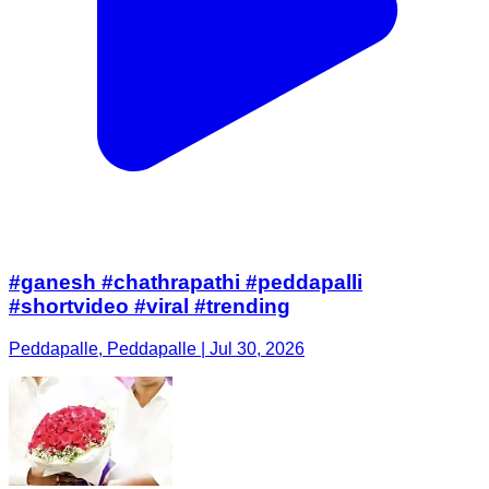
#ganesh #chathrapathi #peddapalli
#shortvideo #viral #trending
Peddapalle, Peddapalle | Jul 30, 2026