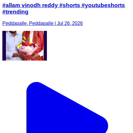
#allam vinodh reddy #shorts #youtubeshorts
#trending
Peddapalle, Peddapalle | Jul 26, 2026