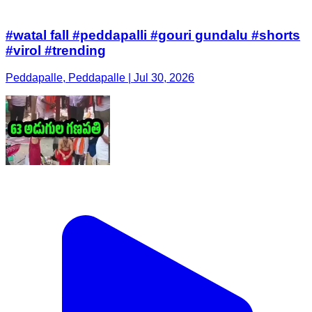
#watal fall #peddapalli #gouri gundalu #shorts
#virol #trending
Peddapalle, Peddapalle | Jul 30, 2026