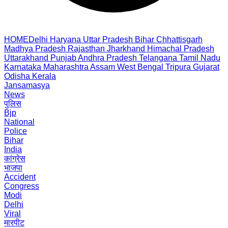
HOME
Delhi
Haryana
Uttar Pradesh
Bihar
Chhattisgarh
Madhya Pradesh
Rajasthan
Jharkhand
Himachal Pradesh
Uttarakhand
Punjab
Andhra Pradesh
Telangana
Tamil Nadu
Karnataka
Maharashtra
Assam
West Bengal
Tripura
Gujarat
Odisha
Kerala
Jansamasya
News
पुलिस
Bjp
National
Police
Bihar
India
कांग्रेस
भाजपा
Accident
Congress
Modi
Delhi
Viral
मारपीट