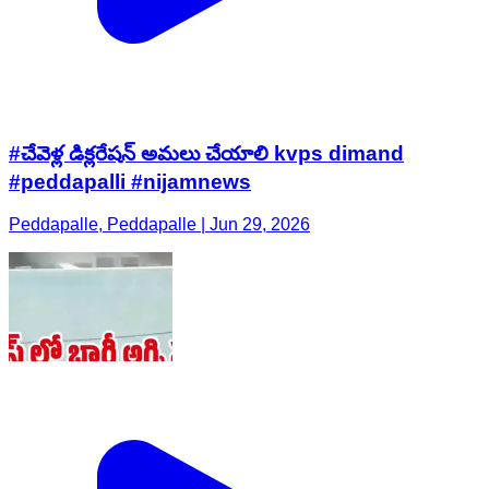
#చేవెళ్ల డిక్లరేషన్ అమలు చేయాలి kvps dimand
#peddapalli #nijamnews
Peddapalle, Peddapalle | Jun 29, 2026