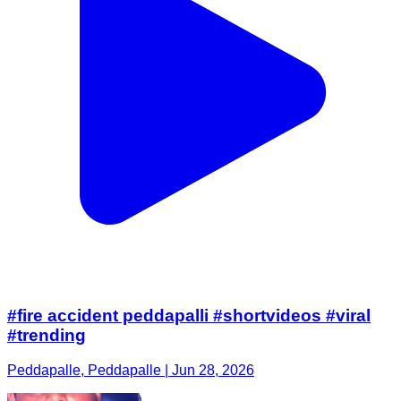
#fire accident peddapalli #shortvideos #viral
#trending
Peddapalle, Peddapalle | Jun 28, 2026