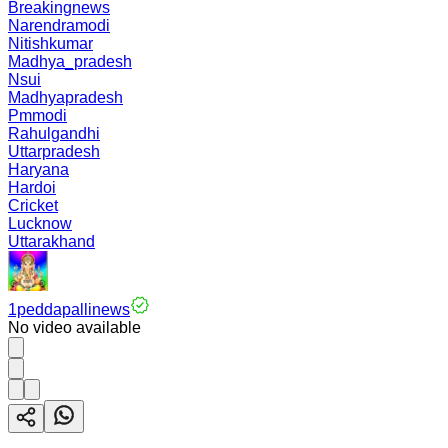
Breakingnews
Narendramodi
Nitishkumar
Madhya_pradesh
Nsui
Madhyapradesh
Pmmodi
Rahulgandhi
Uttarpradesh
Haryana
Hardoi
Cricket
Lucknow
Uttarakhand
1peddapallinews
No video available