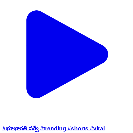
#భూభారతి సర్వే #trending #shorts #viral