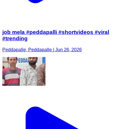
job mela #peddapalli #shortvideos #viral
#trending
Peddapalle, Peddapalle | Jun 26, 2026