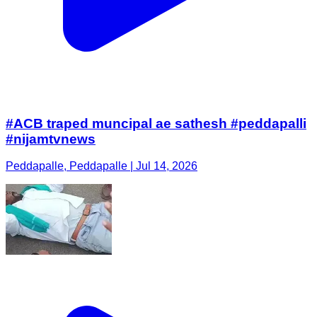
#ACB traped muncipal ae sathesh #peddapalli
#nijamtvnews
Peddapalle, Peddapalle | Jul 14, 2026