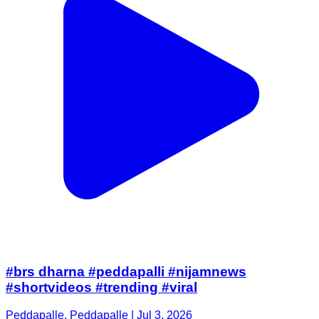
#brs dharna #peddapalli #nijamnews
#shortvideos #trending #viral
Peddapalle, Peddapalle | Jul 3, 2026