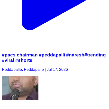
#pacs chairman #peddapalli #naresh#trending
#viral #shorts
Peddapalle, Peddapalle | Jul 17, 2026