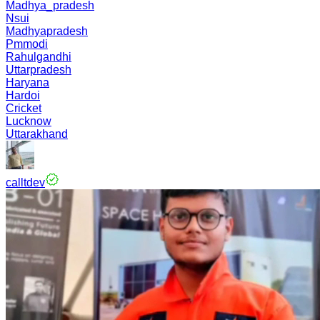
Madhya_pradesh
Nsui
Madhyapradesh
Pmmodi
Rahulgandhi
Uttarpradesh
Haryana
Hardoi
Cricket
Lucknow
Uttarakhand
calltdev