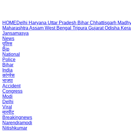
HOME
Delhi
Haryana
Uttar Pradesh
Bihar
Chhattisgarh
Madhy
Maharashtra
Assam
West Bengal
Tripura
Gujarat
Odisha
Kera
Jansamasya
News
पुलिस
Bjp
National
Police
Bihar
India
कांग्रेस
भाजपा
Accident
Congress
Modi
Delhi
Viral
मारपीट
Breakingnews
Narendramodi
Nitishkumar