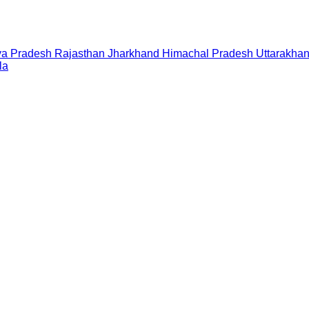
a Pradesh
Rajasthan
Jharkhand
Himachal Pradesh
Uttarakha
la