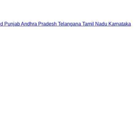
nd
Punjab
Andhra Pradesh
Telangana
Tamil Nadu
Karnataka