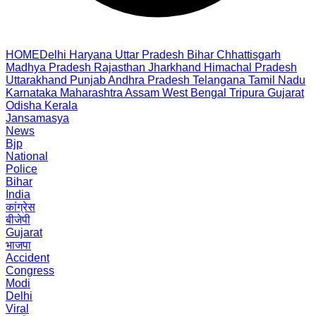
HOME
Delhi
Haryana
Uttar Pradesh
Bihar
Chhattisgarh
Madhya Pradesh
Rajasthan
Jharkhand
Himachal Pradesh
Uttarakhand
Punjab
Andhra Pradesh
Telangana
Tamil Nadu
Karnataka
Maharashtra
Assam
West Bengal
Tripura
Gujarat
Odisha
Kerala
Jansamasya
News
Bjp
National
Police
Bihar
India
कांग्रेस
बीजेपी
Gujarat
भाजपा
Accident
Congress
Modi
Delhi
Viral