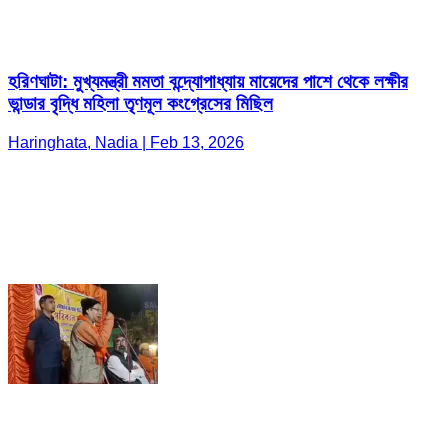
হরিণঘাটা: মুখ্যমন্ত্রী মমতা বন্দ্যোপাধ্যায় মায়েদের পাশে থেকে লক্ষীর
ভান্ডার বৃদ্ধি মহিলা তৃণমূল কংগ্রেসের মিছিল
Haringhata, Nadia | Feb 13, 2026