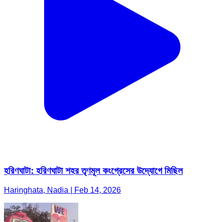
হরিণঘাটা: হরিণঘাটা শহর তৃণমূল কংগ্রেসের উদ্যোগে মিছিল
Haringhata, Nadia | Feb 14, 2026