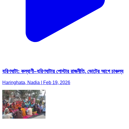
হরিণঘাটা: কল্যাণী–হরিণঘাটায় পোস্টার রাজনীতি, ভোটের আগে চাঞ্চল্য
Haringhata, Nadia | Feb 19, 2026