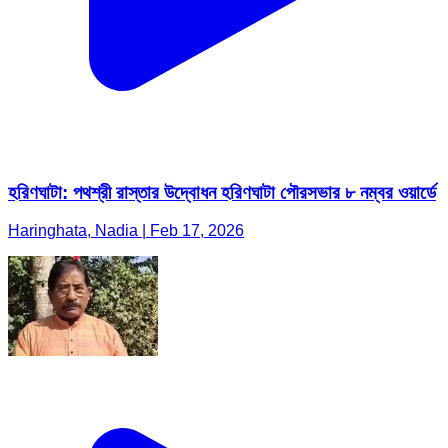
হরিণঘাটা: পথশ্রী রাস্তার উদ্বোধন হরিণঘাটা পৌরসভার ৮ নম্বর ওয়ার্ডে
Haringhata, Nadia | Feb 17, 2026