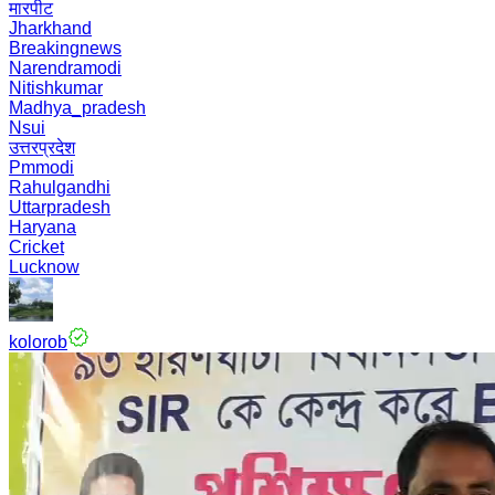
मारपीट
Jharkhand
Breakingnews
Narendramodi
Nitishkumar
Madhya_pradesh
Nsui
उत्तरप्रदेश
Pmmodi
Rahulgandhi
Uttarpradesh
Haryana
Cricket
Lucknow
kolorob