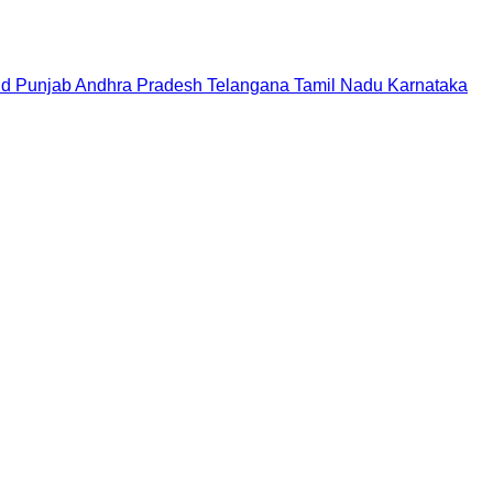
nd
Punjab
Andhra Pradesh
Telangana
Tamil Nadu
Karnataka