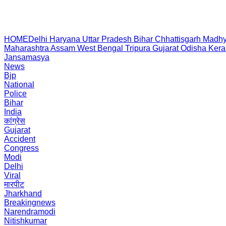
HOME
Delhi
Haryana
Uttar Pradesh
Bihar
Chhattisgarh
Madhy
Maharashtra
Assam
West Bengal
Tripura
Gujarat
Odisha
Kera
Jansamasya
News
Bjp
National
Police
Bihar
India
कांग्रेस
Gujarat
Accident
Congress
Modi
Delhi
Viral
मारपीट
Jharkhand
Breakingnews
Narendramodi
Nitishkumar