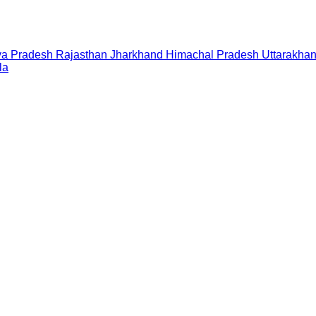
a Pradesh
Rajasthan
Jharkhand
Himachal Pradesh
Uttarakha
la