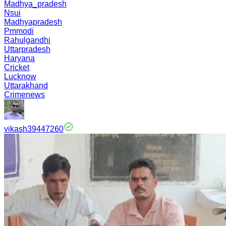
Madhya_pradesh
Nsui
Madhyapradesh
Pmmodi
Rahulgandhi
Uttarpradesh
Haryana
Cricket
Lucknow
Uttarakhand
Crimenews
vikash39447260