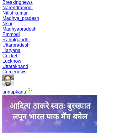
Breakingnews
Narendramodi
Nitishkumar
Madhya_pradesh
Nsui
Madhyapradesh
Pmmodi
Rahulgandhi
Uttarpradesh
Haryana
Cricket
Lucknow
Uttarakhand
Crimenews
annapkanu