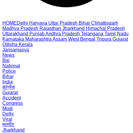
HOME
Delhi
Haryana
Uttar Pradesh
Bihar
Chhattisgarh
Madhya Pradesh
Rajasthan
Jharkhand
Himachal Pradesh
Uttarakhand
Punjab
Andhra Pradesh
Telangana
Tamil Nadu
Karnataka
Maharashtra
Assam
West Bengal
Tripura
Gujarat
Odisha
Kerala
Jansamasya
News
Bjp
National
Police
Bihar
India
कांग्रेस
Gujarat
Accident
Congress
Modi
Delhi
Viral
मारपीट
Jharkhand