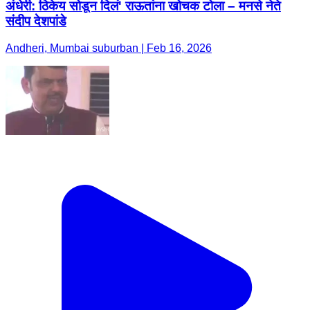
अंधेरी: ठिकेय सोडून दिलं' राऊतांना खोचक टोला – मनसे नेते
संदीप देशपांडे
Andheri, Mumbai suburban | Feb 16, 2026