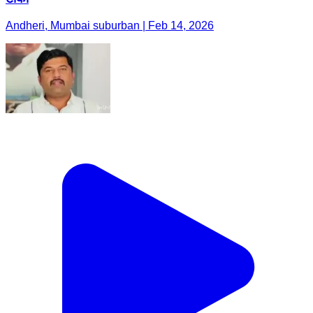
Andheri, Mumbai suburban | Feb 14, 2026