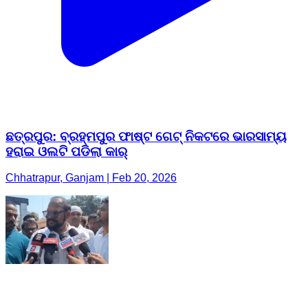
ଛତ୍ରପୁର: ବ୍ରହ୍ମପୁର ଫାଷ୍ଟ ଗେଟ୍ ନିକଟରେ ଭାରସାମ୍ୟ
ହରାଇ ଓଲଟି ପଡିଲା କାର୍
Chhatrapur, Ganjam | Feb 20, 2026