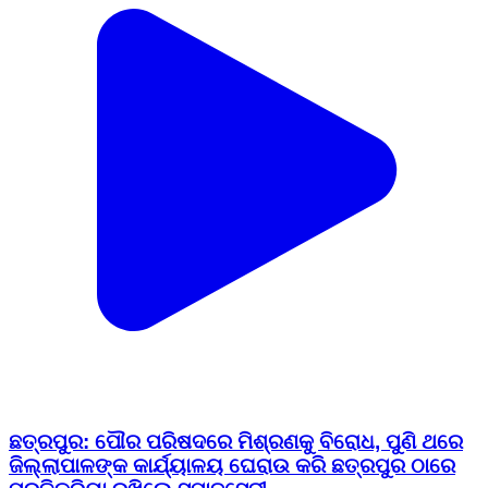
ଛତ୍ରପୁର: ପୌର ପରିଷଦରେ ମିଶ୍ରଣକୁ ବିରୋଧ, ପୁଣି ଥରେ
ଜିଲ୍ଲାପାଳଙ୍କ କାର୍ଯ୍ୟାଳୟ ଘେରାଉ କରି ଛତ୍ରପୁର ଠାରେ