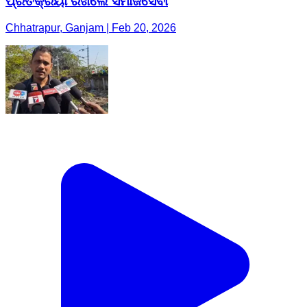
ପ୍ରତିକ୍ରିୟା ରଖିଲେ ସମାଜସେବୀ
Chhatrapur, Ganjam | Feb 20, 2026