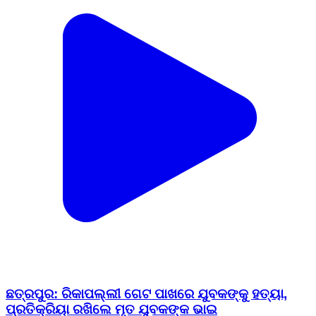
ଛତ୍ରପୁର: ରିକାପଲ୍ଲୀ ଗେଟ ପାଖରେ ଯୁବକଙ୍କୁ ହତ୍ୟା,
ପ୍ରତିକ୍ରିୟା ରଖିଲେ ମୃତ ଯୁବକଙ୍କ ଭାଇ