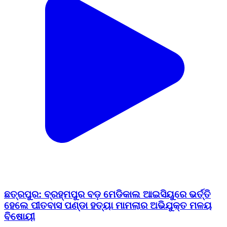
ଛତ୍ରପୁର: ବ୍ରହ୍ମପୁର ବଡ଼ ମେଡିକାଲ ଆଇସିୟୁରେ ଭର୍ତ୍ତି
ହେଲେ ପୀତବାସ ପଣ୍ଡା ହତ୍ୟା ମାମଲାର ଅଭିଯୁକ୍ତ ମଳୟ
ବିଷୋୟୀ