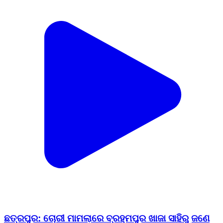
ଛତ୍ରପୁର: ଚୋରୀ ମାମଲାରେ ବ୍ରହ୍ମପୁର ଖାଜା ସାହିରୁ ଜଣେ