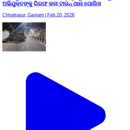
ଅଭିଯୁକ୍ତଙ୍କୁ ଗିରଫ କଲା ଟାଉନ୍ ଥାନା ପୋଲିସ
Chhatrapur, Ganjam | Feb 20, 2026