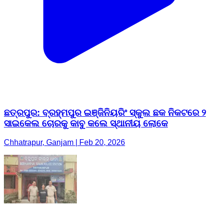
ଛତ୍ରପୁର: ବ୍ରହ୍ମପୁର ଇଞ୍ଜିନିୟରିଂ ସ୍କୁଲ ଛକ ନିକଟରେ ୨
ସାଇକେଲ ଚୋରକୁ କାବୁ କଲେ ସ୍ଥାନୀୟ ଲୋକେ
Chhatrapur, Ganjam | Feb 20, 2026