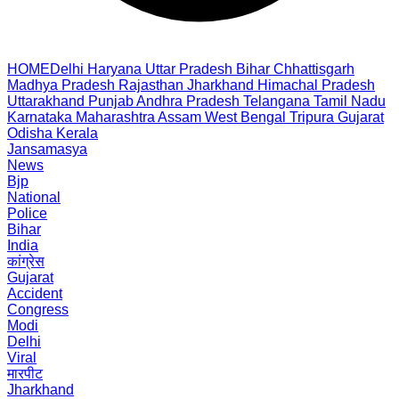
HOME
Delhi
Haryana
Uttar Pradesh
Bihar
Chhattisgarh
Madhya Pradesh
Rajasthan
Jharkhand
Himachal Pradesh
Uttarakhand
Punjab
Andhra Pradesh
Telangana
Tamil Nadu
Karnataka
Maharashtra
Assam
West Bengal
Tripura
Gujarat
Odisha
Kerala
Jansamasya
News
Bjp
National
Police
Bihar
India
कांग्रेस
Gujarat
Accident
Congress
Modi
Delhi
Viral
मारपीट
Jharkhand