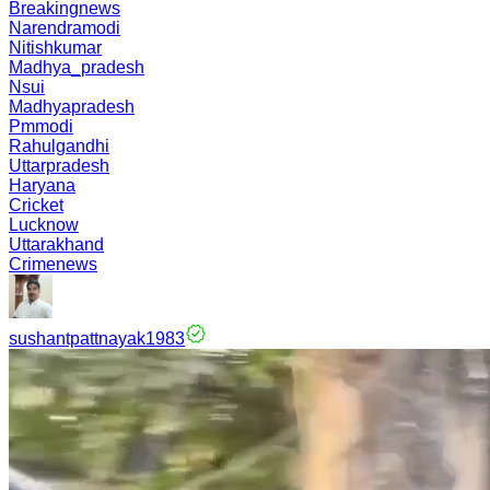
Breakingnews
Narendramodi
Nitishkumar
Madhya_pradesh
Nsui
Madhyapradesh
Pmmodi
Rahulgandhi
Uttarpradesh
Haryana
Cricket
Lucknow
Uttarakhand
Crimenews
sushantpattnayak1983