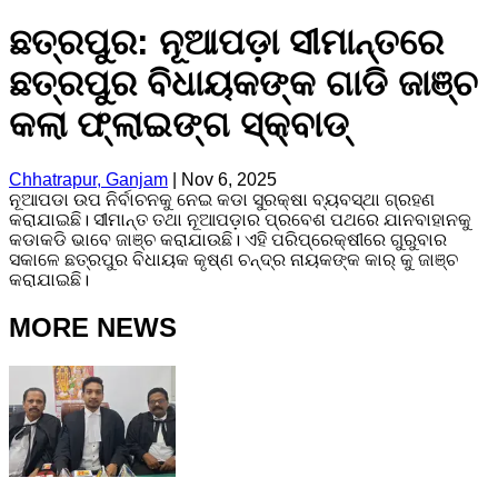
ଛତ୍ରପୁର: ନୂଆପଡ଼ା ସୀମାନ୍ତରେ
ଛତ୍ରପୁର ବିଧାୟକଙ୍କ ଗାଡି ଜାଞ୍ଚ
କଲା ଫ୍ଲାଇଙ୍ଗ ସ୍କ୍ବାଡ୍‌
Chhatrapur, Ganjam
|
Nov 6, 2025
ନୂଆପଡା ଉପ ନିର୍ବାଚନକୁ ନେଇ କଡା ସୁରକ୍ଷା ବ୍ୟବସ୍ଥା ଗ୍ରହଣ
କରାଯାଇଛି। ସୀମାନ୍ତ ତଥା ନୂଆପଡ଼ାର ପ୍ରବେଶ ପଥରେ ଯାନବାହାନକୁ
କଡାକଡି ଭାବେ ଜାଞ୍ଚ କରାଯାଉଛି। ଏହି ପରିପ୍ରେକ୍ଷୀରେ ଗୁରୁବାର
ସକାଳେ ଛତ୍ରପୁର ବିଧାୟକ କୃଷ୍ଣ ଚନ୍ଦ୍ର ନାୟକଙ୍କ କାର୍ କୁ ଜାଞ୍ଚ
କରାଯାଇଛି।
MORE NEWS