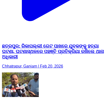
ଛତ୍ରପୁର: ରିକାପଲ୍ଲୀ ଗେଟ ପାଖରେ ଯୁବକଙ୍କୁ ହତ୍ୟା
ଘଟଣା, ଘଟଣାସ୍ଥଳରେ ପହଞ୍ଚି ପ୍ରତିକ୍ରିୟା ରଖିଲେ ଥାନା
ଅଧିକାରୀ
Chhatrapur, Ganjam | Feb 20, 2026