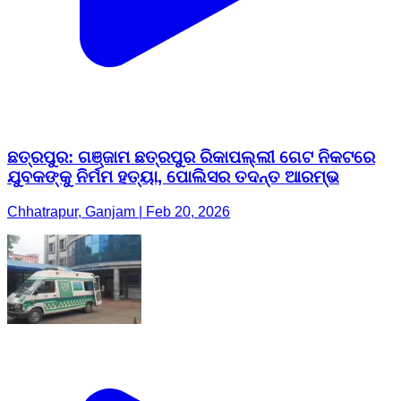
ଛତ୍ରପୁର: ଗଞ୍ଜାମ ଛତ୍ରପୁର ରିକାପଲ୍ଲୀ ଗେଟ ନିକଟରେ
ଯୁବକଙ୍କୁ ନିର୍ମମ ହତ୍ୟା, ପୋଲିସର ତଦନ୍ତ ଆରମ୍ଭ
Chhatrapur, Ganjam | Feb 20, 2026