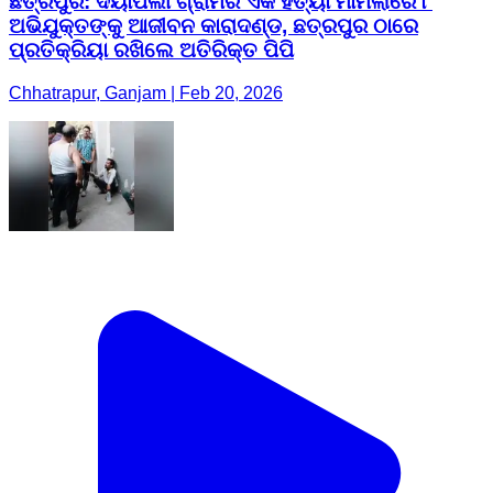
ଛତ୍ରପୁର: ଦୟାପଲୀ ଗ୍ରାମର ଏକ ହତ୍ୟା ମାମଲାରେ ୮
ଅଭିଯୁକ୍ତଙ୍କୁ ଆଜୀବନ କାରାଦଣ୍ଡ, ଛତ୍ରପୁର ଠାରେ
ପ୍ରତିକ୍ରିୟା ରଖିଲେ ଅତିରିକ୍ତ ପିପି
Chhatrapur, Ganjam | Feb 20, 2026