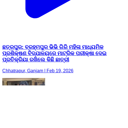
ଛତ୍ରପୁର: ବ୍ରହ୍ମପୁର ଭିଭି ଗିରି ମହିଳା ମାଧ୍ୟମିକ
ପ୍ରଶିକ୍ଷଣ ବିଦ୍ଯାଳୟରେ ମାଟ୍ରିକ ପରୀକ୍ଷା ଦେଇ
ପ୍ରତିକ୍ରିୟା ରଖିଲେ କିଛି ଛାତ୍ରୀ
Chhatrapur, Ganjam | Feb 19, 2026