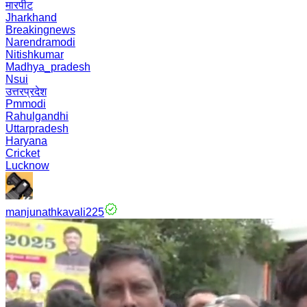
मारपीट
Jharkhand
Breakingnews
Narendramodi
Nitishkumar
Madhya_pradesh
Nsui
उत्तरप्रदेश
Pmmodi
Rahulgandhi
Uttarpradesh
Haryana
Cricket
Lucknow
manjunathkavali225