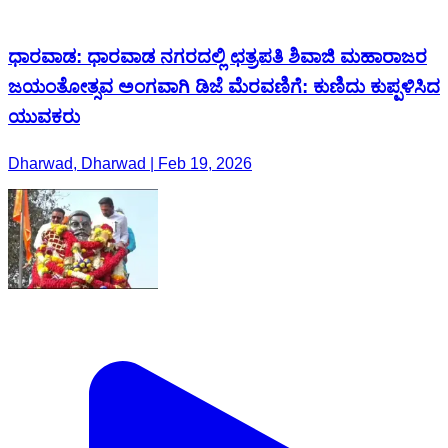
ಧಾರವಾಡ: ಧಾರವಾಡ ನಗರದಲ್ಲಿ ಛತ್ರಪತಿ ಶಿವಾಜಿ ಮಹಾರಾಜರ
ಜಯಂತೋತ್ಸವ ಅಂಗವಾಗಿ ಡಿಜೆ ಮೆರವಣಿಗೆ: ಕುಣಿದು ಕುಪ್ಪಳಿಸಿದ
ಯುವಕರು
Dharwad, Dharwad | Feb 19, 2026