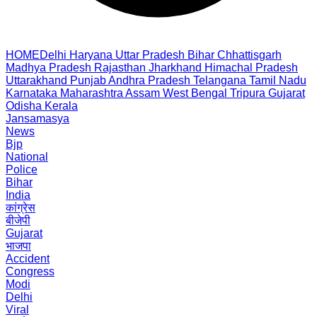
HOME
Delhi
Haryana
Uttar Pradesh
Bihar
Chhattisgarh
Madhya Pradesh
Rajasthan
Jharkhand
Himachal Pradesh
Uttarakhand
Punjab
Andhra Pradesh
Telangana
Tamil Nadu
Karnataka
Maharashtra
Assam
West Bengal
Tripura
Gujarat
Odisha
Kerala
Jansamasya
News
Bjp
National
Police
Bihar
India
कांग्रेस
बीजेपी
Gujarat
भाजपा
Accident
Congress
Modi
Delhi
Viral