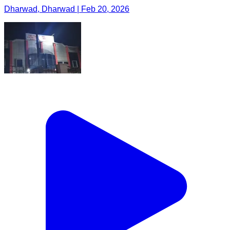
Dharwad, Dharwad | Feb 20, 2026