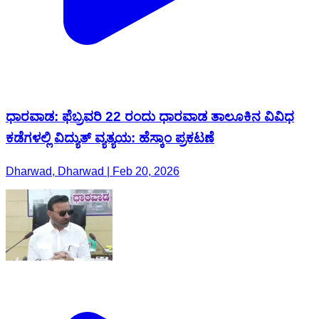
ಧಾರವಾಡ: ಫೆಬ್ರವರಿ 22 ರಂದು ಧಾರವಾಡ ತಾಲೂಕಿನ ವಿವಿಧ
ಕಡೆಗಳಲ್ಲಿ ವಿದ್ಯುತ್ ವ್ಯತ್ಯಯ: ಹೆಸ್ಕಾಂ ಪ್ರಕಟಣೆ
Dharwad, Dharwad | Feb 20, 2026