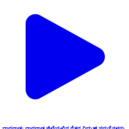
ಧಾರವಾಡ: ಧಾರವಾಡ ಜಿಲ್ಲೆಯಲ್ಲಿನ ರೈತರ ವಿದ್ಯುತ್ ಸಮಸ್ಯೆಗಳನ್ನು