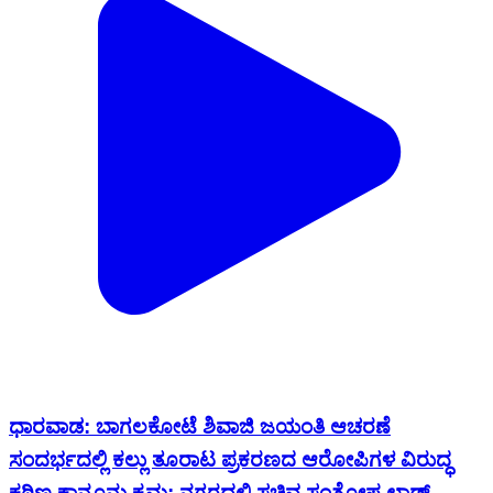
ಧಾರವಾಡ: ಬಾಗಲಕೋಟೆ ಶಿವಾಜಿ ಜಯಂತಿ ಆಚರಣೆ
ಸಂದರ್ಭದಲ್ಲಿ ಕಲ್ಲು ತೂರಾಟ ಪ್ರಕರಣದ ಆರೋಪಿಗಳ ವಿರುದ್ಧ
ಕಠಿಣ ಕಾನೂನು ಕ್ರಮ: ನಗರದಲ್ಲಿ ಸಚಿವ ಸಂತೋಷ ಲಾಡ್