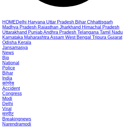
HOME
Delhi
Haryana
Uttar Pradesh
Bihar
Chhattisgarh
Madhya Pradesh
Rajasthan
Jharkhand
Himachal Pradesh
Uttarakhand
Punjab
Andhra Pradesh
Telangana
Tamil Nadu
Karnataka
Maharashtra
Assam
West Bengal
Tripura
Gujarat
Odisha
Kerala
Jansamasya
News
Bjp
National
Police
Bihar
India
कांग्रेस
Accident
Congress
Modi
Delhi
Viral
मारपीट
Breakingnews
Narendramodi