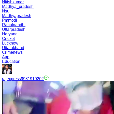
Nitishkumar
Madhya_pradesh
Nsui
Madhyapradesh
Pmmodi
Rahulgandhi
Uttarpradesh
Haryana
Cricket
Lucknow
Uttarakhand
Crimenews
Aap
Education
rajexpress9981919202