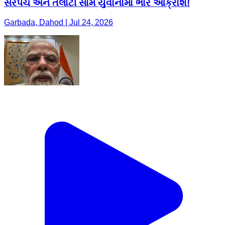
સરપંચ અને તલાટી સામે યુવાનોમાં ભારે આક્રોશ!
Garbada, Dahod | Jul 24, 2026