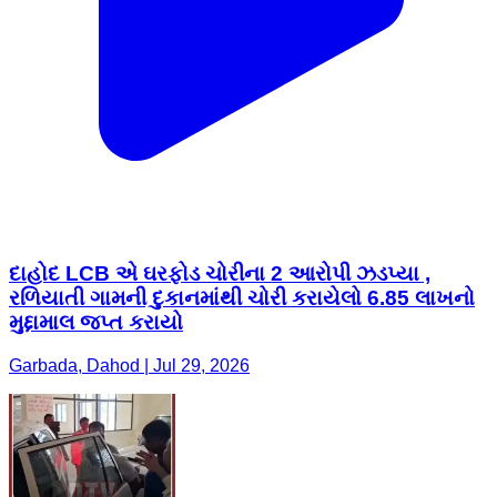
દાહોદ LCB એ ઘરફોડ ચોરીના 2 આરોપી ઝડપ્યા ,
રળિયાતી ગામની દુકાનમાંથી ચોરી કરાયેલો 6.85 લાખનો
મુદ્દામાલ જપ્ત કરાયો
Garbada, Dahod | Jul 29, 2026