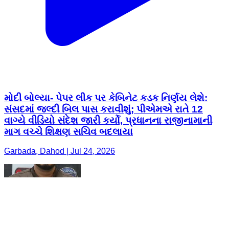
મોદી બોલ્યા- પેપર લીક પર કેબિનેટ કડક નિર્ણય લેશે:
સંસદમાં જલ્દી બિલ પાસ કરાવીશું; પીએમએ રાતે 12
વાગ્યે વીડિયો સંદેશ જારી કર્યો, પ્રધાનના રાજીનામાની
માગ વચ્ચે શિક્ષણ સચિવ બદલાયા
Garbada, Dahod | Jul 24, 2026