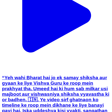
“Yeh wahi Bharat hai jo ek samay shiksha aur
gyaan ke liye Vishva Guru ke roop mein
prakhyat tha. Umeed hai ki hum sab milkar usi
majboot aur vishwasniya shiksha vyavastha ki
or badhen. 🇮🇳. Ye video sirf ghatnaon ko
timeline ke roop mein dikhane ke liye banayi
gayi hai. Iska uddeshya kisi vyakti, sangathan