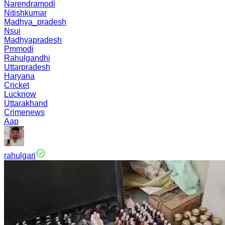
Narendramodi
Nitishkumar
Madhya_pradesh
Nsui
Madhyapradesh
Pmmodi
Rahulgandhi
Uttarpradesh
Haryana
Cricket
Lucknow
Uttarakhand
Crimenews
Aap
rahulgari