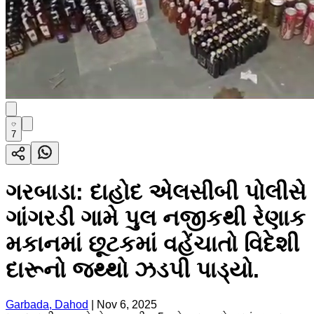
7
ગરબાડા: દાહોદ એલસીબી પોલીસે
ગાંગરડી ગામે પુલ નજીકથી રેણાક
મકાનમાં છૂટકમાં વહેંચાતો વિદેશી
દારૂનો જથ્થો ઝડપી પાડ્યો.
Garbada, Dahod
|
Nov 6, 2025