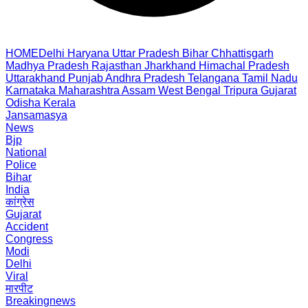
HOME
Delhi
Haryana
Uttar Pradesh
Bihar
Chhattisgarh
Madhya Pradesh
Rajasthan
Jharkhand
Himachal Pradesh
Uttarakhand
Punjab
Andhra Pradesh
Telangana
Tamil Nadu
Karnataka
Maharashtra
Assam
West Bengal
Tripura
Gujarat
Odisha
Kerala
Jansamasya
News
Bjp
National
Police
Bihar
India
कांग्रेस
Gujarat
Accident
Congress
Modi
Delhi
Viral
मारपीट
Breakingnews