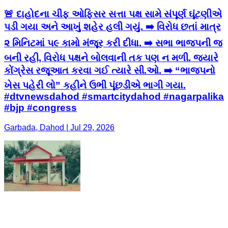
🚨 દાહોદના ચીફ ઓફિસર સત્તા પક્ષ સામે સંપૂર્ણ ઘૂંટણીએ
પડી ગયા અને આખું શહેર હલી ગયું. ➡️ વિરોધ છતાં માત્ર
૨ મિનિટમાં ૫૯ કામો મંજૂર કરી દીધા. ➡️ સભા ભાજપની જ
બની રહી, વિરોધ પક્ષને બોલવાની તક પણ ન મળી. જ્યારે
કોંગ્રેસ રજૂઆત કરવા ગઈ ત્યારે સી.ઓ. ➡️ “ભાજપનો
ખેસ પહેરી લો” કહીને ઉભી પૂંછડીએ ભાગી ગયા.
#dtvnewsdahod #smartcitydahod #nagarpalika
#bjp #congress
Garbada, Dahod | Jul 29, 2026