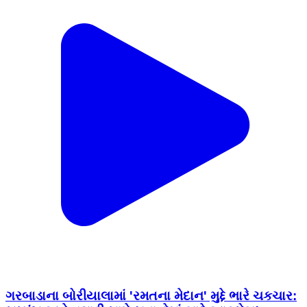
ગરબાડાના બોરીયાલામાં 'રમતના મેદાન' મુદ્દે ભારે ચકચાર: