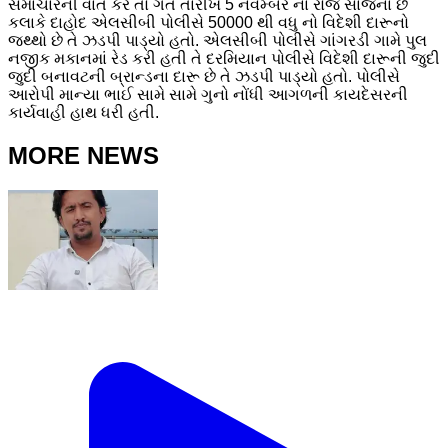
સમાચારની વાત કરે તો ગત તારીખ 5 નવેમ્બર ના રોજ સાંજના છ
કલાકે દાહોદ એલસીબી પોલીસે 50000 થી વધુ નો વિદેશી દારૂનો
જથ્થો છે તે ઝડપી પાડ્યો હતો. એલસીબી પોલીસે ગાંગરડી ગામે પુલ
નજીક મકાનમાં રેડ કરી હતી તે દરમિયાન પોલીસે વિદેશી દારૂની જુદી
જુદી બનાવટની બ્રાન્ડના દારૂ છે તે ઝડપી પાડ્યો હતો. પોલીસે
આરોપી માન્યા ભાઈ સામે સામે ગુનો નોંધી આગળની કાયદેસરની
કાર્યવાહી હાથ ધરી હતી.
MORE NEWS