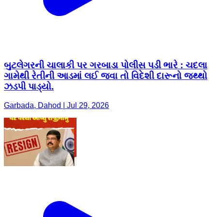
બુટલેગરની ચાલાકી પર ગરબાડા પોલીસ પડી ભારે : ચદલા
ગામેથી રેતીની આડમાં લઈ જવા તો વિદેશી દારૂનો જથ્થો
ઝડપી પાડ્યો.
Garbada, Dahod | Jul 29, 2026