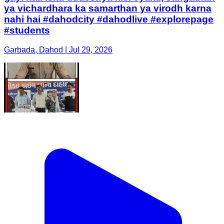
ya vichardhara ka samarthan ya virodh karna
nahi hai #dahodcity #dahodlive #explorepage
#students
Garbada, Dahod | Jul 29, 2026