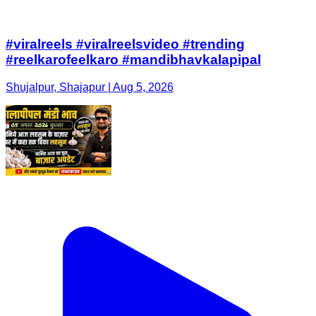
#viralreels #viralreelsvideo #trending
#reelkarofeelkaro #mandibhavkalapipal
Shujalpur, Shajapur | Aug 5, 2026