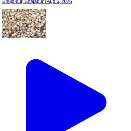
Shujalpur, Shajapur | Aug 6, 2026