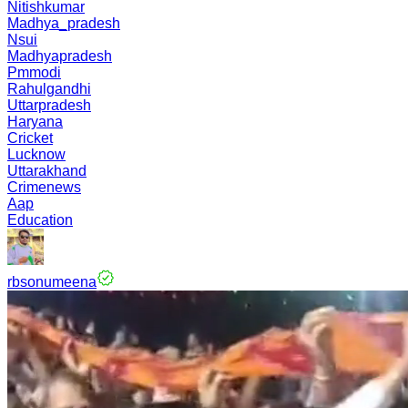
Nitishkumar
Madhya_pradesh
Nsui
Madhyapradesh
Pmmodi
Rahulgandhi
Uttarpradesh
Haryana
Cricket
Lucknow
Uttarakhand
Crimenews
Aap
Education
rbsonumeena