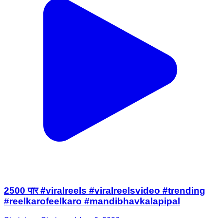
2500 पार #viralreels #viralreelsvideo #trending
#reelkarofeelkaro #mandibhavkalapipal