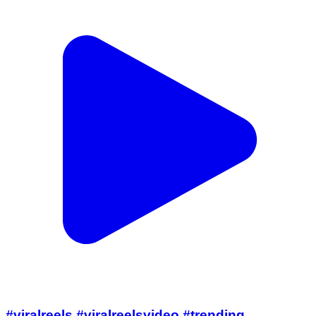
#viralreels #viralreelsvideo #trending