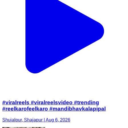
#viralreels #viralreelsvideo #trending
#reelkarofeelkaro #mandibhavkalapipal
Shujalpur, Shajapur | Aug 6, 2026