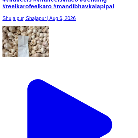
#reelkarofeelkaro #mandibhavkalapipal
Shujalpur, Shajapur | Aug 6, 2026