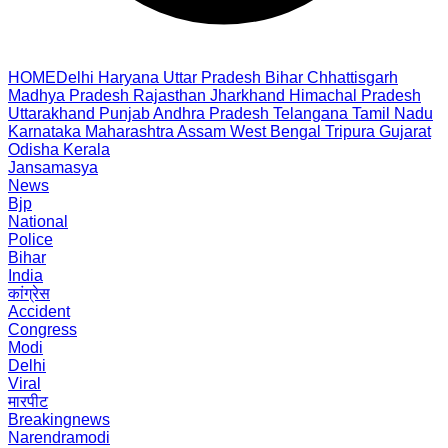
HOME
Delhi
Haryana
Uttar Pradesh
Bihar
Chhattisgarh
Madhya Pradesh
Rajasthan
Jharkhand
Himachal Pradesh
Uttarakhand
Punjab
Andhra Pradesh
Telangana
Tamil Nadu
Karnataka
Maharashtra
Assam
West Bengal
Tripura
Gujarat
Odisha
Kerala
Jansamasya
News
Bjp
National
Police
Bihar
India
कांग्रेस
Accident
Congress
Modi
Delhi
Viral
मारपीट
Breakingnews
Narendramodi