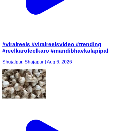
#viralreels #viralreelsvideo #trending
#reelkarofeelkaro #mandibhavkalapipal
Shujalpur, Shajapur | Aug 6, 2026