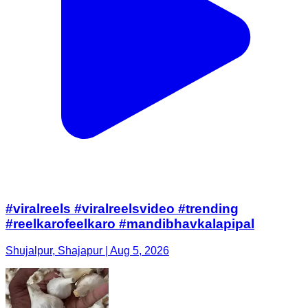
#viralreels #viralreelsvideo #trending
#reelkarofeelkaro #mandibhavkalapipal
Shujalpur, Shajapur | Aug 5, 2026