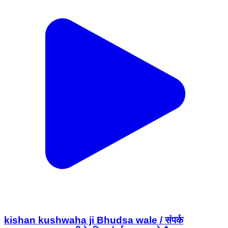
kishan kushwaha ji Bhudsa wale / संपर्क