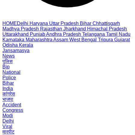
HOME
Delhi
Haryana
Uttar Pradesh
Bihar
Chhattisgarh
Madhya Pradesh
Rajasthan
Jharkhand
Himachal Pradesh
Uttarakhand
Punjab
Andhra Pradesh
Telangana
Tamil Nadu
Karnataka
Maharashtra
Assam
West Bengal
Tripura
Gujarat
Odisha
Kerala
Jansamasya
News
पुलिस
Bjp
National
Police
Bihar
India
कांग्रेस
भाजपा
Accident
Congress
Modi
Delhi
Viral
मारपीट