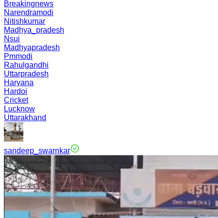
Breakingnews
Narendramodi
Nitishkumar
Madhya_pradesh
Nsui
Madhyapradesh
Pmmodi
Rahulgandhi
Uttarpradesh
Haryana
Hardoi
Cricket
Lucknow
Uttarakhand
sandeep_swarnkar