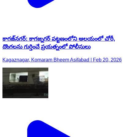
కాగజ్​నగర్: కాగజ్నగర్ పట్టణంలోని ఆలయంలో చోరీ,
దొంగలను గుర్తించే ప్రయత్నంలో పోలీసులు
Kagaznagar, Komaram Bheem Asifabad | Feb 20, 2026