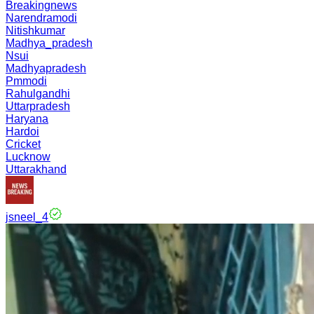
Breakingnews
Narendramodi
Nitishkumar
Madhya_pradesh
Nsui
Madhyapradesh
Pmmodi
Rahulgandhi
Uttarpradesh
Haryana
Hardoi
Cricket
Lucknow
Uttarakhand
jsneel_4