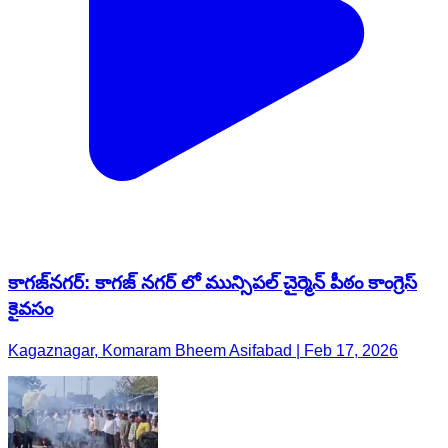
కాగజ్​నగర్: కాగజ్ నగర్ లో మున్సిపల్ చైర్మెన్ పీఠం కాంగ్రెస్
కైవసం
Kagaznagar, Komaram Bheem Asifabad | Feb 17, 2026