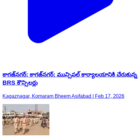
కాగజ్​నగర్: కాగజ్‌నగర్: మున్సిపల్ కార్యాలయానికి చేరుకున్న
BRS కౌన్సిలర్లు
Kagaznagar, Komaram Bheem Asifabad | Feb 17, 2026