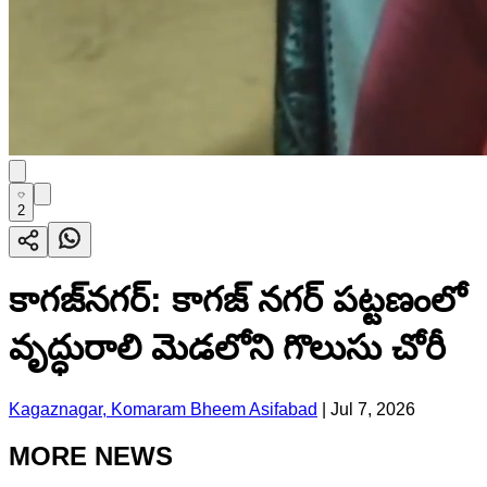
2
కాగజ్​నగర్: కాగజ్ నగర్ పట్టణంలో
వృద్ధురాలి మెడలోని గొలుసు చోరీ
Kagaznagar, Komaram Bheem Asifabad
|
Jul 7, 2026
MORE NEWS