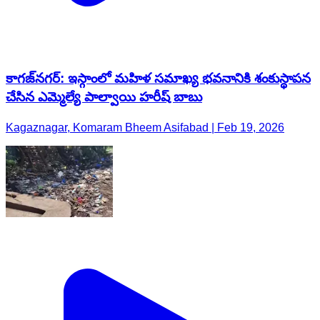
కాగజ్​నగర్: ఇస్గాంలో మహిళ సమాఖ్య భవనానికి శంకుస్థాపన
చేసిన ఎమ్మెల్యే పాల్వాయి హరీష్ బాబు
Kagaznagar, Komaram Bheem Asifabad | Feb 19, 2026