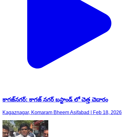
కాగజ్​నగర్: కాగజ్ నగర్ బస్టాండ్ లో చెత్త చెదారం
Kagaznagar, Komaram Bheem Asifabad | Feb 18, 2026