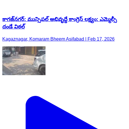
కాగజ్​నగర్: మున్సిపల్ అభివృద్దే కాంగ్రెస్ లక్ష్యం: ఎమ్మెల్సీ
దండే విఠల్
Kagaznagar, Komaram Bheem Asifabad | Feb 17, 2026