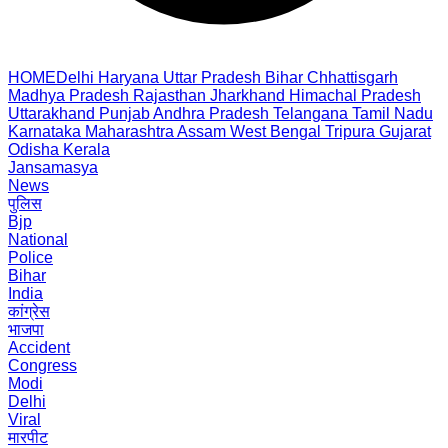
HOME
Delhi
Haryana
Uttar Pradesh
Bihar
Chhattisgarh
Madhya Pradesh
Rajasthan
Jharkhand
Himachal Pradesh
Uttarakhand
Punjab
Andhra Pradesh
Telangana
Tamil Nadu
Karnataka
Maharashtra
Assam
West Bengal
Tripura
Gujarat
Odisha
Kerala
Jansamasya
News
पुलिस
Bjp
National
Police
Bihar
India
कांग्रेस
भाजपा
Accident
Congress
Modi
Delhi
Viral
मारपीट