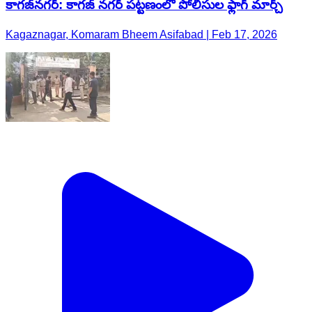
కాగజ్​నగర్: కాగజ్ నగర్ పట్టణంలో పోలీసుల ఫ్లాగ్ మార్చ్
Kagaznagar, Komaram Bheem Asifabad | Feb 17, 2026