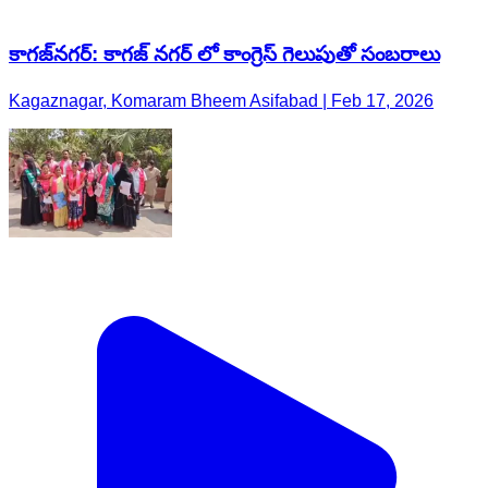
కాగజ్​నగర్: కాగజ్ నగర్ లో కాంగ్రెస్ గెలుపుతో సంబరాలు
Kagaznagar, Komaram Bheem Asifabad | Feb 17, 2026