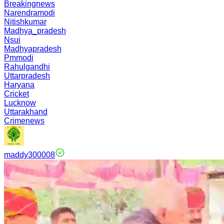
Breakingnews
Narendramodi
Nitishkumar
Madhya_pradesh
Nsui
Madhyapradesh
Pmmodi
Rahulgandhi
Uttarpradesh
Haryana
Cricket
Lucknow
Uttarakhand
Crimenews
maddy300008