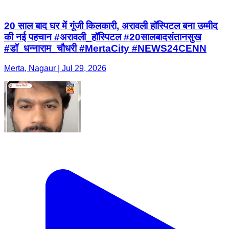
20 साल बाद घर में गूंजी किलकारी, अरावली हॉस्पिटल बना उम्मीद
की नई पहचान #अरावली_हॉस्पिटल #20सालबादसंतानसुख
#डॉ_धन्नाराम_चौधरी #MertaCity #NEWS24CENN
Merta, Nagaur | Jul 29, 2026