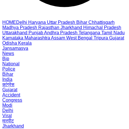
HOME
Delhi
Haryana
Uttar Pradesh
Bihar
Chhattisgarh
Madhya Pradesh
Rajasthan
Jharkhand
Himachal Pradesh
Uttarakhand
Punjab
Andhra Pradesh
Telangana
Tamil Nadu
Karnataka
Maharashtra
Assam
West Bengal
Tripura
Gujarat
Odisha
Kerala
Jansamasya
News
Bjp
National
Police
Bihar
India
कांग्रेस
Gujarat
Accident
Congress
Modi
Delhi
Viral
मारपीट
Jharkhand