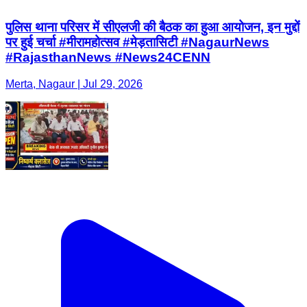
पुलिस थाना परिसर में सीएलजी की बैठक का हुआ आयोजन, इन मुद्दों
पर हुई चर्चा #मीरामहोत्सव #मेड़तासिटी #NagaurNews
#RajasthanNews #News24CENN
Merta, Nagaur | Jul 29, 2026