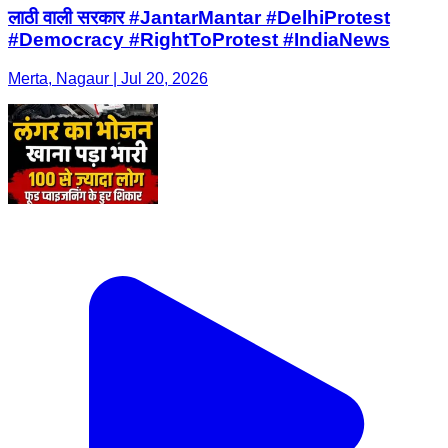
लाठी वाली सरकार #JantarMantar #DelhiProtest
#Democracy #RightToProtest #IndiaNews
Merta, Nagaur | Jul 20, 2026