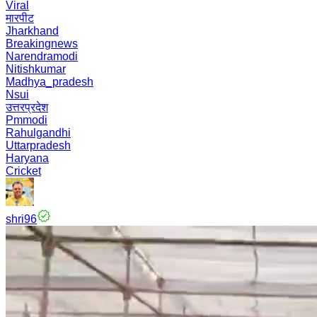
Viral
मारपीट
Jharkhand
Breakingnews
Narendramodi
Nitishkumar
Madhya_pradesh
Nsui
उत्तरप्रदेश
Pmmodi
Rahulgandhi
Uttarpradesh
Haryana
Cricket
shri96