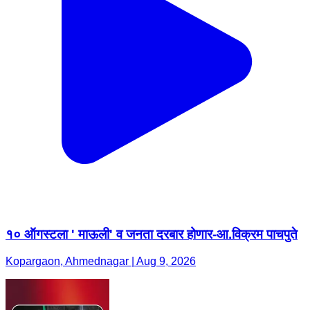
१० ऑगस्टला ' माऊली' व जनता दरबार होणार-आ.विक्रम पाचपुते
Kopargaon, Ahmednagar | Aug 9, 2026