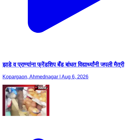
झाडे व प्राण्यांना फ्रेंडशिप बँड बांधत विद्यार्थ्यांनी जपली मैत्री
Kopargaon, Ahmednagar | Aug 6, 2026