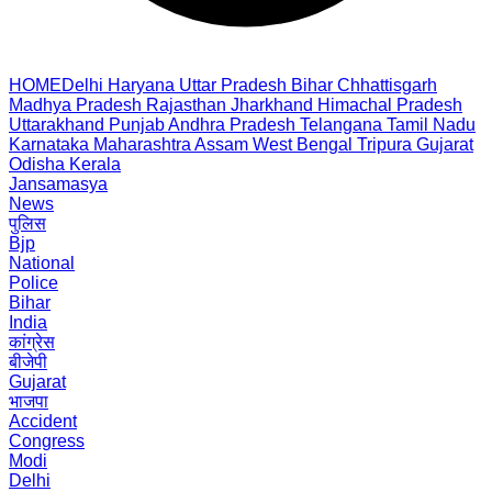
HOME
Delhi
Haryana
Uttar Pradesh
Bihar
Chhattisgarh
Madhya Pradesh
Rajasthan
Jharkhand
Himachal Pradesh
Uttarakhand
Punjab
Andhra Pradesh
Telangana
Tamil Nadu
Karnataka
Maharashtra
Assam
West Bengal
Tripura
Gujarat
Odisha
Kerala
Jansamasya
News
पुलिस
Bjp
National
Police
Bihar
India
कांग्रेस
बीजेपी
Gujarat
भाजपा
Accident
Congress
Modi
Delhi