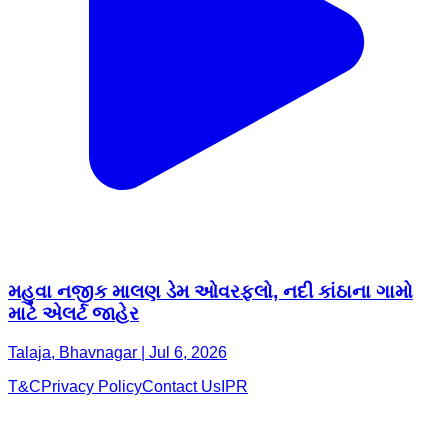
મહુવા નજીક માલણ ડેમ ઓવરફ્લો, નદી કાંઠાના ગામો
માટે એલર્ટ જાહેર
Talaja, Bhavnagar | Jul 6, 2026
T&C
Privacy Policy
Contact Us
IPR