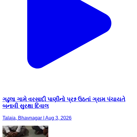
ગઢુલા ગામે વરસાદી પાણીનો પ્રશ્ન ઉઠતાં ગ્રામ પંચાયતે
બનાવી સુરક્ષા દિવાલ
Talaja, Bhavnagar | Aug 3, 2026