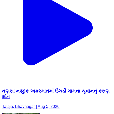
તણસા નજીક અકસ્માતમાં ઉચડી ગામના યુવાનનું કરુણ
મોત
Talaja, Bhavnagar | Aug 5, 2026