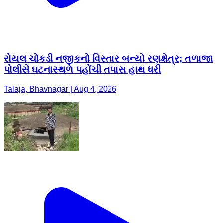
રોયલ ચોકડી નજીકનો વિસ્તાર બન્યો રણક્ષેત્ર; તળાજા
પોલીસે ઘટનાસ્થળે પહોંચી તપાસ હાથ ધરી
Talaja, Bhavnagar | Aug 4, 2026