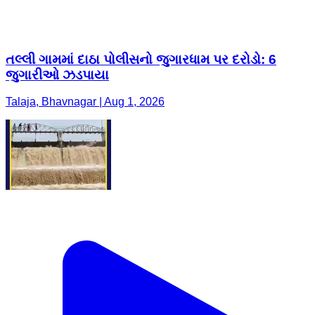
તલ્લી ગામમાં દાઠા પોલીસનો જુગારધામ પર દરોડો: 6
જુગારીઓ ઝડપાયા
Talaja, Bhavnagar | Aug 1, 2026