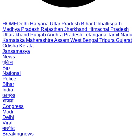
HOME
Delhi
Haryana
Uttar Pradesh
Bihar
Chhattisgarh
Madhya Pradesh
Rajasthan
Jharkhand
Himachal Pradesh
Uttarakhand
Punjab
Andhra Pradesh
Telangana
Tamil Nadu
Karnataka
Maharashtra
Assam
West Bengal
Tripura
Gujarat
Odisha
Kerala
Jansamasya
News
पुलिस
Bjp
National
Police
Bihar
India
कांग्रेस
भाजपा
Congress
Modi
Delhi
Viral
मारपीट
Breakingnews