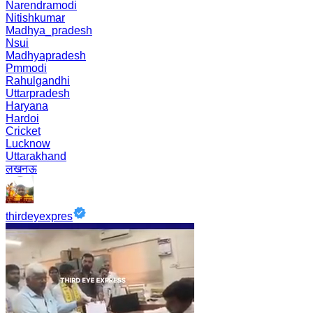
Narendramodi
Nitishkumar
Madhya_pradesh
Nsui
Madhyapradesh
Pmmodi
Rahulgandhi
Uttarpradesh
Haryana
Hardoi
Cricket
Lucknow
Uttarakhand
लखनऊ
thirdeyexpres