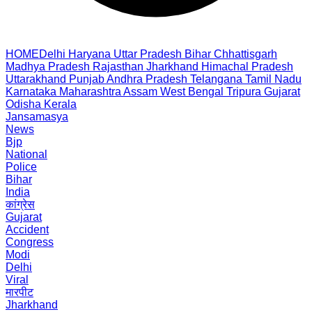
HOME
Delhi
Haryana
Uttar Pradesh
Bihar
Chhattisgarh
Madhya Pradesh
Rajasthan
Jharkhand
Himachal Pradesh
Uttarakhand
Punjab
Andhra Pradesh
Telangana
Tamil Nadu
Karnataka
Maharashtra
Assam
West Bengal
Tripura
Gujarat
Odisha
Kerala
Jansamasya
News
Bjp
National
Police
Bihar
India
कांग्रेस
Gujarat
Accident
Congress
Modi
Delhi
Viral
मारपीट
Jharkhand