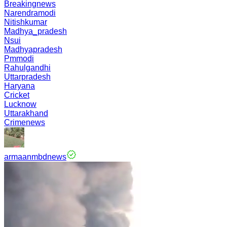
Breakingnews
Narendramodi
Nitishkumar
Madhya_pradesh
Nsui
Madhyapradesh
Pmmodi
Rahulgandhi
Uttarpradesh
Haryana
Cricket
Lucknow
Uttarakhand
Crimenews
armaanmbdnews