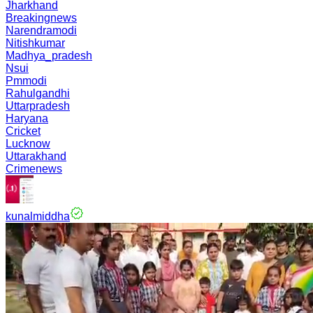
Jharkhand
Breakingnews
Narendramodi
Nitishkumar
Madhya_pradesh
Nsui
Pmmodi
Rahulgandhi
Uttarpradesh
Haryana
Cricket
Lucknow
Uttarakhand
Crimenews
kunalmiddha