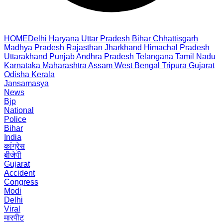
HOME
Delhi
Haryana
Uttar Pradesh
Bihar
Chhattisgarh
Madhya Pradesh
Rajasthan
Jharkhand
Himachal Pradesh
Uttarakhand
Punjab
Andhra Pradesh
Telangana
Tamil Nadu
Karnataka
Maharashtra
Assam
West Bengal
Tripura
Gujarat
Odisha
Kerala
Jansamasya
News
Bjp
National
Police
Bihar
India
कांग्रेस
बीजेपी
Gujarat
Accident
Congress
Modi
Delhi
Viral
मारपीट