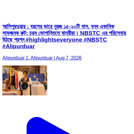
উঠছে প্রশ্ন #highlightseveryone #NBSTC
#Alipurduar
Alipurduar 1, Alipurduar | Aug 7, 2026