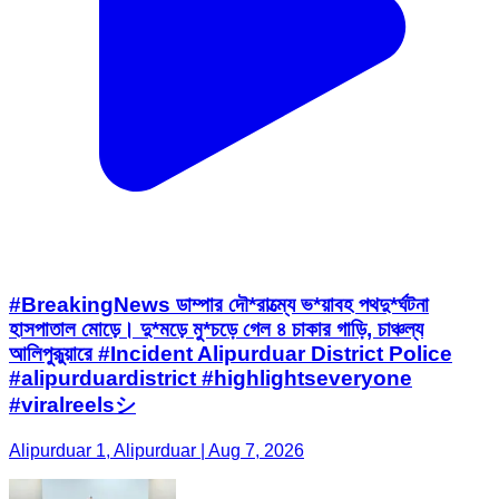
#BreakingNews ডাম্পার দৌ*রাত্ম্যে ভ*য়াবহ পথদু*র্ঘটনা
হাসপাতাল মোড়ে। দু*মড়ে মু*চড়ে গেল ৪ চাকার গাড়ি, চাঞ্চল্য
আলিপুরূুয়ারে #Incident Alipurduar District Police
#alipurduardistrict #highlightseveryone
#viralreelsシ
Alipurduar 1, Alipurduar | Aug 7, 2026