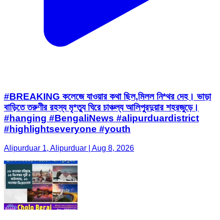
#BREAKING কলেজে যাওয়ার কথা ছিল,মিলল নি*থর দেহ। ভাড়া
বাড়িতে তরুণীর রহস্য মৃ*ত্যু ঘিরে চাঞ্চল্য আলিপুরদুয়ার শহরজুড়ে।
#hanging #BengaliNews #alipurduardistrict
#highlightseveryone #youth
Alipurduar 1, Alipurduar | Aug 8, 2026