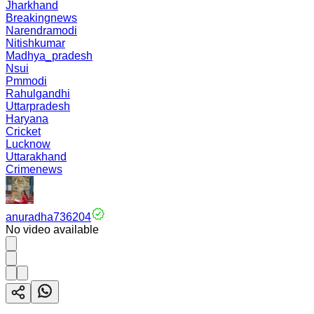
Jharkhand
Breakingnews
Narendramodi
Nitishkumar
Madhya_pradesh
Nsui
Pmmodi
Rahulgandhi
Uttarpradesh
Haryana
Cricket
Lucknow
Uttarakhand
Crimenews
anuradha736204
No video available