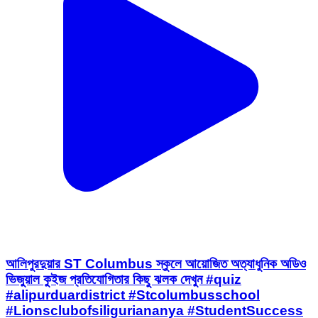
আলিপুরদুয়ার ST Columbus স্কুলে আয়োজিত অত্যাধুনিক অডিও
ভিজুয়াল কুইজ প্রতিযোগিতার কিছু ঝলক দেখুন #quiz
#alipurduardistrict #Stcolumbusschool
#Lionsclubofsiliguriananya #StudentSuccess