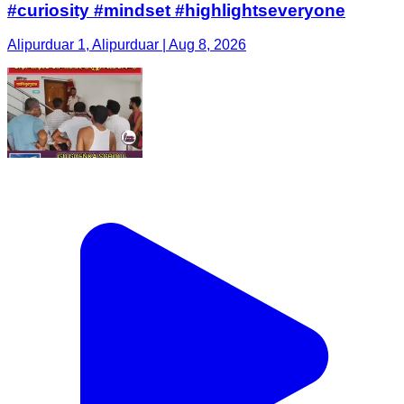
#curiosity #mindset #highlightseveryone
Alipurduar 1, Alipurduar | Aug 8, 2026