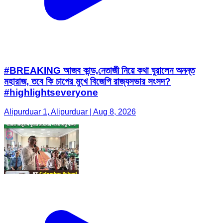
#BREAKING আজব কান্ড,নেতাজী নিয়ে কথা ঘুরালেন অনন্ত
মহারাজ, তবে কি চাপের মুখে বিজেপি রাজ্যসভার সংসদ?
#highlightseveryone
Alipurduar 1, Alipurduar | Aug 8, 2026