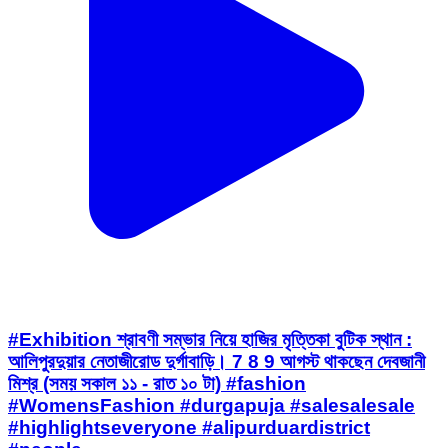
#Exhibition শ্রাবণী সম্ভার নিয়ে হাজির মৃত্তিকা বুটিক স্থান :
আলিপুরদুয়ার নেতাজীরোড দুর্গাবাড়ি। 7 8 9 আগস্ট থাকছেন দেবজানী
মিশ্র (সময় সকাল ১১ - রাত ১০ টা) #fashion
#WomensFashion #durgapuja #salesalesale
#highlightseveryone #alipurduardistrict
#people
Alipurduar 1, Alipurduar | Aug 7, 2026