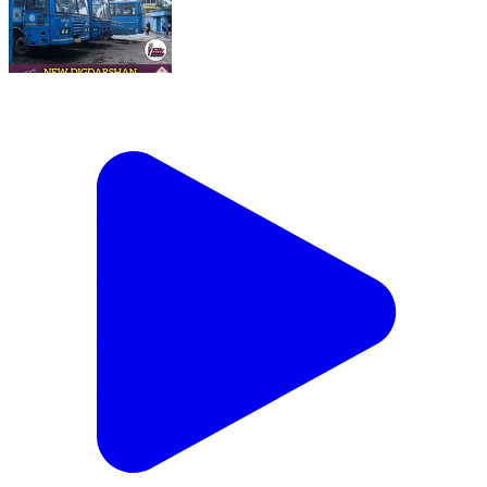
আলিপুরদুয়ার : বয়সের ভারে ন্যুব্জ ১৫-২০টি বাস, বন্ধ একাধিক
লাভজনক রুট; চরম ভোগান্তিতে যাত্রীরা। NBSTC এর পরিসেবায়