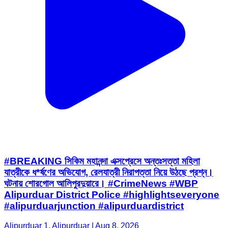
#BREAKING সিকিম মহানন্দা এক্সপ্রেসে অন্তঃসত্তা মহিলা
যাত্রীকে ধ*র্ষণের অভিযোগ, রেলযাত্রী নিরাপত্তা নিয়ে উঠছে প্রশ্ন।
ঘটনায় শোরগোল আলিপুরদুয়ারে। #CrimeNews #WBP
Alipurduar District Police #highlightseveryone
#alipurduarjunction #alipurduardistrict
Alipurduar 1, Alipurduar | Aug 8, 2026