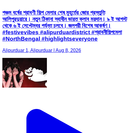
পঞ্চম বর্ষের শ্রাবণী শিল্প মেলার শেষ মুহূর্তের জোর প্রস্তুতি
আলিপুরদুয়ারে। নতুন ঠিকানা স্বাধীন ভারত ক্লাব ময়দান। ৯ ই আগস্ট
থেকে ৬ ই সেপ্টেম্বর পর্যন্ত চলবে। জলপরী বিশেষ আকর্ষণ।
#festivevibes #alipurduardistrict #শ্রাবনীশিল্পমেলা
#NorthBengal #highlightseveryone
Alipurduar 1, Alipurduar | Aug 8, 2026