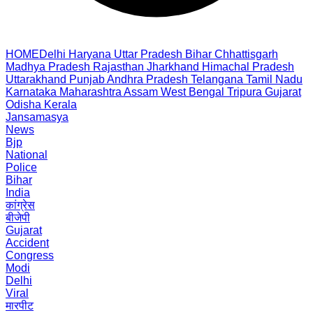
HOME
Delhi
Haryana
Uttar Pradesh
Bihar
Chhattisgarh
Madhya Pradesh
Rajasthan
Jharkhand
Himachal Pradesh
Uttarakhand
Punjab
Andhra Pradesh
Telangana
Tamil Nadu
Karnataka
Maharashtra
Assam
West Bengal
Tripura
Gujarat
Odisha
Kerala
Jansamasya
News
Bjp
National
Police
Bihar
India
कांग्रेस
बीजेपी
Gujarat
Accident
Congress
Modi
Delhi
Viral
मारपीट