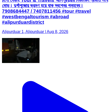
চলো বেড়াই Tour & Travels আলিপুরদুয়ার নিউটাউন প্রভাত সংঘ
মোড়। দুর্গাপূজোয় ভ্রমণ হয়ে যাক স্বপ্নের গন্তব্যে।
7908684447 / 7407811456 #tour #travel
#westbengaltourism #abroad
#alipurduardistrict
Alipurduar 1, Alipurduar | Aug 8, 2026