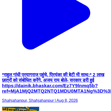
*राहुल गांधी प्रयागराज पहुंचे, प्रियंका की बेटी भी साथ:* 2 लाख
छात्रों को संबोधित करेंगे, अजय राय बोले- सरकार डरी हुई
https://dainik.bhaskar.com/Ez7Y9lnmq5b?
ref=MjA1MjQ2MTQ2NTQ1MDU0MTA1Ng%3D%3
Shahjahanpur, Shahjahanpur | Aug 8, 2026