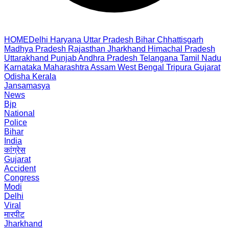
HOME
Delhi
Haryana
Uttar Pradesh
Bihar
Chhattisgarh
Madhya Pradesh
Rajasthan
Jharkhand
Himachal Pradesh
Uttarakhand
Punjab
Andhra Pradesh
Telangana
Tamil Nadu
Karnataka
Maharashtra
Assam
West Bengal
Tripura
Gujarat
Odisha
Kerala
Jansamasya
News
Bjp
National
Police
Bihar
India
कांग्रेस
Gujarat
Accident
Congress
Modi
Delhi
Viral
मारपीट
Jharkhand