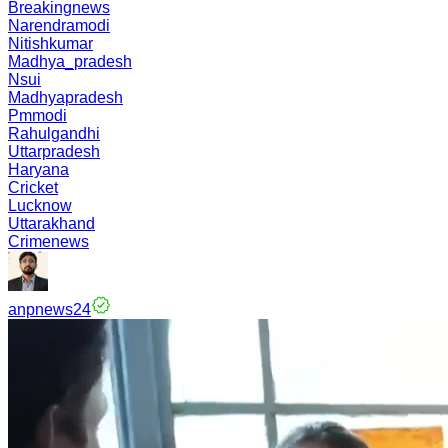
Breakingnews
Narendramodi
Nitishkumar
Madhya_pradesh
Nsui
Madhyapradesh
Pmmodi
Rahulgandhi
Uttarpradesh
Haryana
Cricket
Lucknow
Uttarakhand
Crimenews
anpnews24