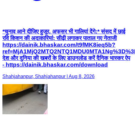
*चुनाव आने दीजिए हुजूर, अफसर भी गालियां देंगे:* संसद में छाई
रवि किशन की अदाकारियां; सीढ़ी लगाकर पाताल गए नेताजी
https://dainik.bhaskar.com/t9fMK8ieq5b?
ref=MjA1MjQ2MTQ2NTQ1MDU0MTA1Ng%3D%3
देश और दुनिया की खबरों के लिए डाउनलोड करें दैनिक भास्कर ऐप
- https://dainik.bhaskar.com/download
Shahjahanpur, Shahjahanpur | Aug 8, 2026