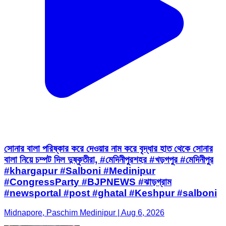
সোনার বালা পরিষ্কার করে দেওয়ার নাম করে বৃদ্ধার হাত থেকে সোনার
বালা নিয়ে চম্পট দিল দুষ্কৃতীরা, #মেদিনীপুরশহর #খড়গপুর #মেদিনীপুর
#khargapur #Salboni #Medinipur
#CongressParty #BJPNEWS #ঝাড়গ্রাম
#newsportal #post #ghatal #Keshpur #salboni
Midnapore, Paschim Medinipur | Aug 6, 2026