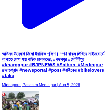
অভিনব উদ্যোগ নিলো ট্রাফিক পুলিশ। শপথ বাক্য লিখিয়ে সাইনবোর্ডে
লাগাতে দেখা যায় বাইক চালকদের, #খড়গপুর #মেদিনীপুর
#khargapur #BJPNEWS #Salboni #Medinipur
#ঝাড়গ্রাম #newsportal #post #বাইকের #bikelovers
#bike
Midnapore, Paschim Medinipur | Aug 5, 2026