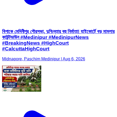
বিপাকে মেদিনীপুর পৌরসভা, দুশ্চিন্তায় বহু নির্মাতা! হাইকোর্টে বড় মামলার
কাউন্টডাউন #Medinipur #MedinipurNews
#BreakingNews #HighCourt
#CalcuttaHighCourt
Midnapore, Paschim Medinipur | Aug 6, 2026