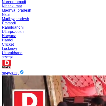
Narendramodi
Nitishkumar
Madhya_pradesh
Nsui
Madhyapradesh
Pmmodi
Rahulgandhi
Uttarpradesh
Haryana
Hardoi
Cricket
Lucknow
Uttarakhand
लखनऊ
dnews123