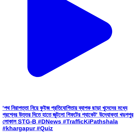
'পথ নিরাপত্তা নিয়ে কুইজ প্রতিযোগিতায় ব্যাপক ছাড়া খুদেদের মধ্যে
প্রশ্নের উত্তর দিতে হাতে জুটলো গিফটের প্যাকেট' উদ্যোক্তা খড়গপুর
লোকাল STG-B #DNews #TrafficKiPathshala
#khargapur #Quiz