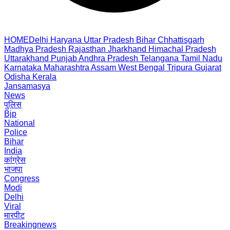
HOME
Delhi
Haryana
Uttar Pradesh
Bihar
Chhattisgarh
Madhya Pradesh
Rajasthan
Jharkhand
Himachal Pradesh
Uttarakhand
Punjab
Andhra Pradesh
Telangana
Tamil Nadu
Karnataka
Maharashtra
Assam
West Bengal
Tripura
Gujarat
Odisha
Kerala
Jansamasya
News
पुलिस
Bjp
National
Police
Bihar
India
कांग्रेस
भाजपा
Congress
Modi
Delhi
Viral
मारपीट
Breakingnews