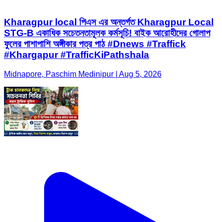
Kharagpur local পিএস এর অন্তর্গত Kharagpur Local
STG-B একাধিক সচেতনতামূলক কর্মসূচি! বাইক আরোহীদের গোলাপ
ফুলের পাশাপাশি অঙ্গীকার পত্র পাঠ #Dnews #Traffick
#Khargapur #TrafficKiPathshala
Midnapore, Paschim Medinipur | Aug 5, 2026