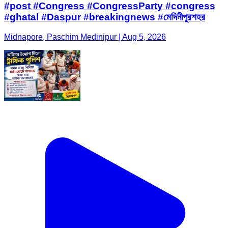
#post #Congress #CongressParty #congress
#ghatal #Daspur #breakingnews #মেদিনীপুরশহর
Midnapore, Paschim Medinipur | Aug 5, 2026