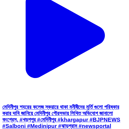
মেদিনীপুর শহরের কলেজ স্কয়ারে থাকা মনীষীদের মূর্তি গুলো পরিষ্কার
করার দাবি জানিয়ে মেদিনীপুর পৌরসভায় লিখিত অভিযোগ জানালো
কংগ্রেস, #খড়গপুর #মেদিনীপুর #khargapur #BJPNEWS
#Salboni #Medinipur #ঝাড়গ্রাম #newsportal