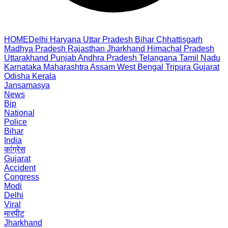
HOME
Delhi
Haryana
Uttar Pradesh
Bihar
Chhattisgarh
Madhya Pradesh
Rajasthan
Jharkhand
Himachal Pradesh
Uttarakhand
Punjab
Andhra Pradesh
Telangana
Tamil Nadu
Karnataka
Maharashtra
Assam
West Bengal
Tripura
Gujarat
Odisha
Kerala
Jansamasya
News
Bjp
National
Police
Bihar
India
कांग्रेस
Gujarat
Accident
Congress
Modi
Delhi
Viral
मारपीट
Jharkhand