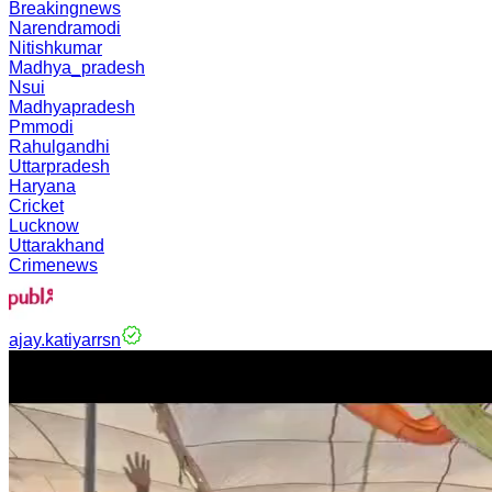
Breakingnews
Narendramodi
Nitishkumar
Madhya_pradesh
Nsui
Madhyapradesh
Pmmodi
Rahulgandhi
Uttarpradesh
Haryana
Cricket
Lucknow
Uttarakhand
Crimenews
ajay.katiyarrsn