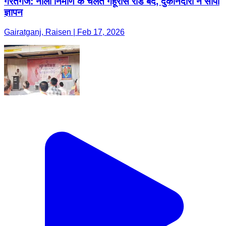
गैरतगंज: नाली निर्माण के चलते गेहूंरास रोड बंद, दुकानदारों ने सौंपा
ज्ञापन
Gairatganj, Raisen | Feb 17, 2026