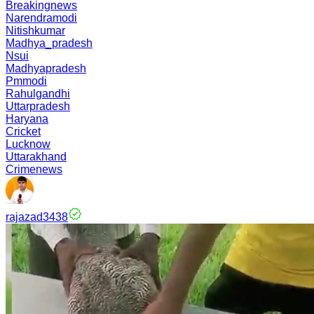
Breakingnews
Narendramodi
Nitishkumar
Madhya_pradesh
Nsui
Madhyapradesh
Pmmodi
Rahulgandhi
Uttarpradesh
Haryana
Cricket
Lucknow
Uttarakhand
Crimenews
rajazad3438