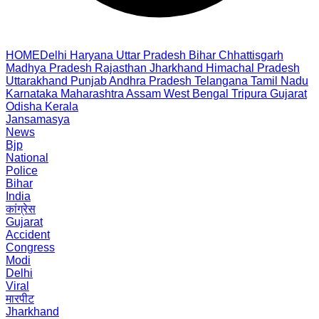
HOME
Delhi
Haryana
Uttar Pradesh
Bihar
Chhattisgarh
Madhya Pradesh
Rajasthan
Jharkhand
Himachal Pradesh
Uttarakhand
Punjab
Andhra Pradesh
Telangana
Tamil Nadu
Karnataka
Maharashtra
Assam
West Bengal
Tripura
Gujarat
Odisha
Kerala
Jansamasya
News
Bjp
National
Police
Bihar
India
कांग्रेस
Gujarat
Accident
Congress
Modi
Delhi
Viral
मारपीट
Jharkhand