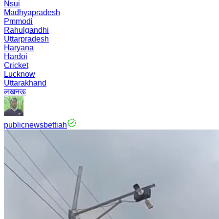
Nsui
Madhyapradesh
Pmmodi
Rahulgandhi
Uttarpradesh
Haryana
Hardoi
Cricket
Lucknow
Uttarakhand
लखनऊ
publicnewsbettiah