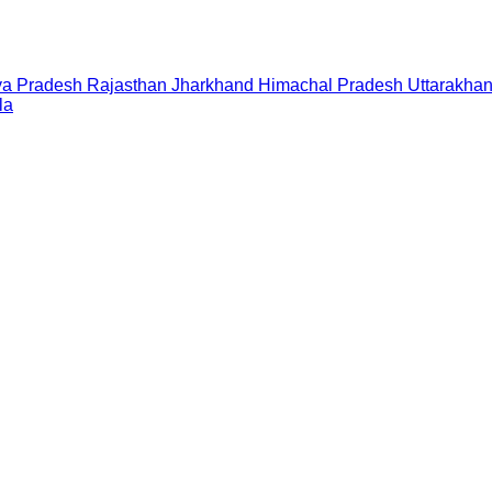
a Pradesh
Rajasthan
Jharkhand
Himachal Pradesh
Uttarakha
la