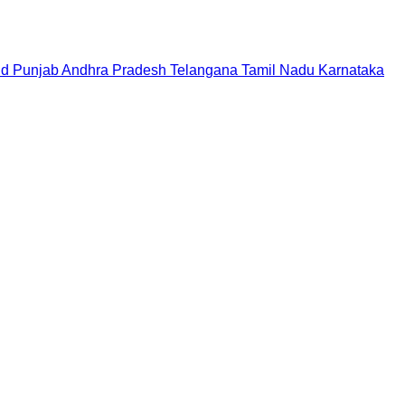
nd
Punjab
Andhra Pradesh
Telangana
Tamil Nadu
Karnataka