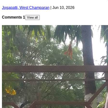
Jogapatti, West Champaran
|
Jun 10, 2026
Comments
1
View all