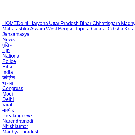
HOME
Delhi
Haryana
Uttar Pradesh
Bihar
Chhattisgarh
Madhy
Maharashtra
Assam
West Bengal
Tripura
Gujarat
Odisha
Kera
Jansamasya
News
पुलिस
Bjp
National
Police
Bihar
India
कांग्रेस
भाजपा
Congress
Modi
Delhi
Viral
मारपीट
Breakingnews
Narendramodi
Nitishkumar
Madhya_pradesh