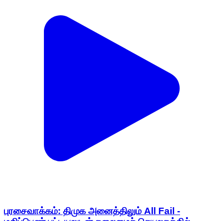
புரசைவாக்கம்: திமுக அனைத்திலும் All Fail -