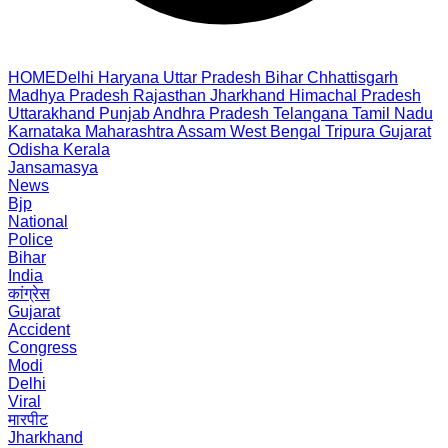
HOME
Delhi
Haryana
Uttar Pradesh
Bihar
Chhattisgarh
Madhya Pradesh
Rajasthan
Jharkhand
Himachal Pradesh
Uttarakhand
Punjab
Andhra Pradesh
Telangana
Tamil Nadu
Karnataka
Maharashtra
Assam
West Bengal
Tripura
Gujarat
Odisha
Kerala
Jansamasya
News
Bjp
National
Police
Bihar
India
कांग्रेस
Gujarat
Accident
Congress
Modi
Delhi
Viral
मारपीट
Jharkhand