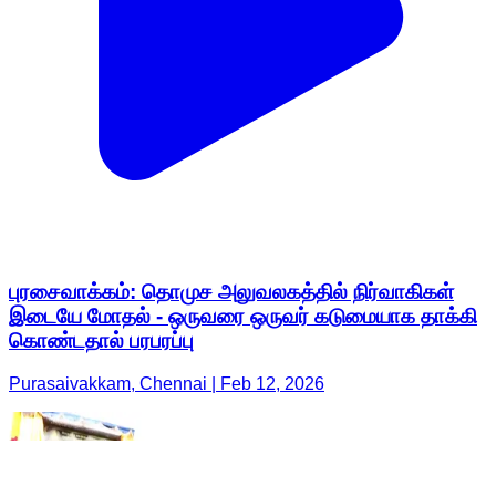
புரசைவாக்கம்: தொமுச அலுவலகத்தில் நிர்வாகிகள்
இடையே மோதல் - ஒருவரை ஒருவர் கடுமையாக தாக்கி
கொண்டதால் பரபரப்பு
Purasaivakkam, Chennai | Feb 12, 2026