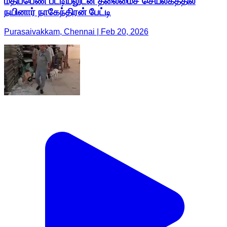
மதிப்பெண் பட்டியலுடன் தலைமைச் செயலகத்தில்
நயினார் நாகேந்திரன் பேட்டி
Purasaivakkam, Chennai | Feb 20, 2026