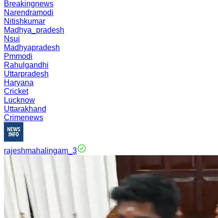
Breakingnews
Narendramodi
Nitishkumar
Madhya_pradesh
Nsui
Madhyapradesh
Pmmodi
Rahulgandhi
Uttarpradesh
Haryana
Cricket
Lucknow
Uttarakhand
Crimenews
rajeshmahalingam_3