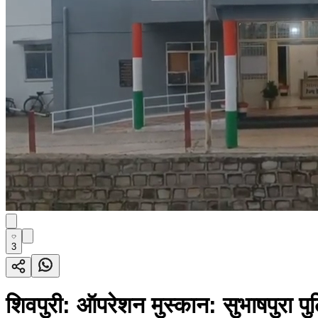
3
शिवपुरी: ऑपरेशन मुस्कान: सुभाषपुरा पु