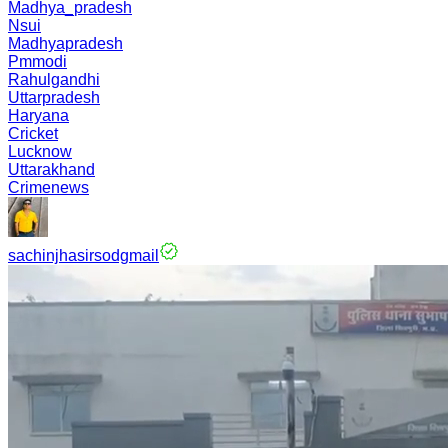
Madhya_pradesh
Nsui
Madhyapradesh
Pmmodi
Rahulgandhi
Uttarpradesh
Haryana
Cricket
Lucknow
Uttarakhand
Crimenews
sachinjhasirsodgmail