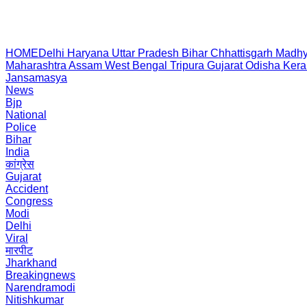
HOME
Delhi
Haryana
Uttar Pradesh
Bihar
Chhattisgarh
Madhy
Maharashtra
Assam
West Bengal
Tripura
Gujarat
Odisha
Kera
Jansamasya
News
Bjp
National
Police
Bihar
India
कांग्रेस
Gujarat
Accident
Congress
Modi
Delhi
Viral
मारपीट
Jharkhand
Breakingnews
Narendramodi
Nitishkumar