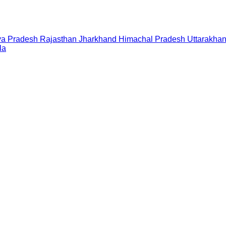
a Pradesh
Rajasthan
Jharkhand
Himachal Pradesh
Uttarakha
la