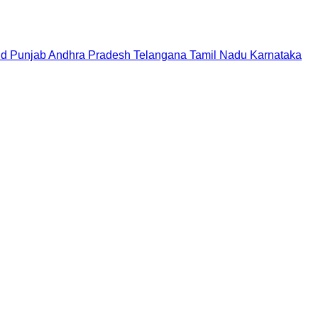
nd
Punjab
Andhra Pradesh
Telangana
Tamil Nadu
Karnataka