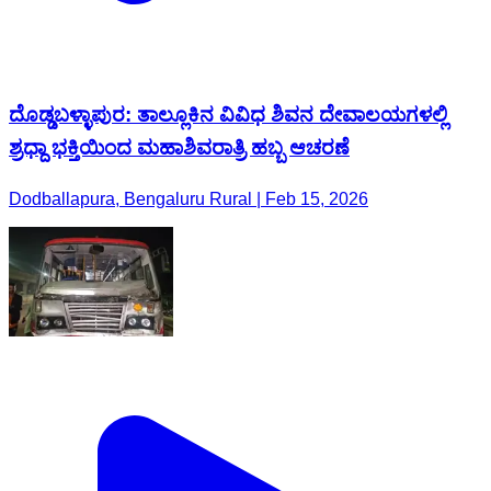
ದೊಡ್ಡಬಳ್ಳಾಪುರ: ತಾಲ್ಲೂಕಿನ ವಿವಿಧ ಶಿವನ ದೇವಾಲಯಗಳಲ್ಲಿ
ಶ್ರಧ್ದಾ ಭಕ್ತಿಯಿಂದ ಮಹಾಶಿವರಾತ್ರಿ ಹಬ್ಬ ಆಚರಣೆ
Dodballapura, Bengaluru Rural | Feb 15, 2026