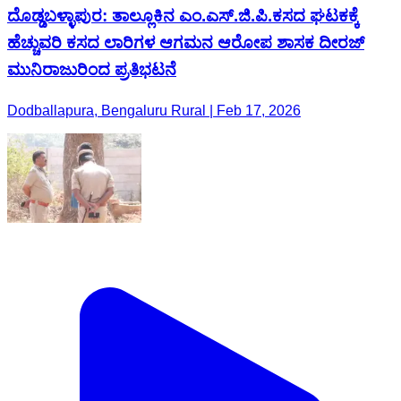
ದೊಡ್ಡಬಳ್ಳಾಪುರ: ತಾಲ್ಲೂಕಿನ ಎಂ.ಎಸ್.ಜಿ.ಪಿ.ಕಸದ ಘಟಕಕ್ಕೆ
ಹೆಚ್ಚುವರಿ ಕಸದ ಲಾರಿಗಳ ಆಗಮನ ಆರೋಪ ಶಾಸಕ ದೀರಜ್
ಮುನಿರಾಜುರಿಂದ ಪ್ರತಿಭಟನೆ
Dodballapura, Bengaluru Rural | Feb 17, 2026