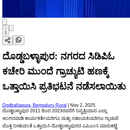
1
ದೊಡ್ಡಬಳ್ಳಾಪುರ: ನಗರದ ಸಿಡಿಪಿಓ
ಕಚೇರಿ ಮುಂದೆ ಗ್ರಾಚ್ಯುಟಿ ಹಣಕ್ಕೆ
ಒತ್ತಾಯಿಸಿ ಪ್ರತಿಭಟನೆ ನಡೆಸಲಾಯಿತು
Dodballapura, Bengaluru Rural
|
Nov 2, 2025
ದೊಡ್ಡಬಳ್ಳಾಪುರ 2011 ರಿಂದ 2023ರವರೆಗೆ ನಿವೃತ್ತಿಯಾದ ಎಲ್ಲಾ
ಅಂಗನವಾಡಿ ಕಾರ್ಯಕರ್ತೆಯರಿಗೂ ಮತ್ತು ಸಹಾಯಕಿಯರಿಗೂ ಗ್ರಾಚುಟಿ
ಮೊತ್ತ ನೀಡುವಂತೆ ಒತ್ತಾಯಿಸಿ ದೊಡ್ಡಬಳ್ಳಾಪುರದ ಎಪಿಎಂಸಿ ಮಾರುಕಟ್ಟೆ