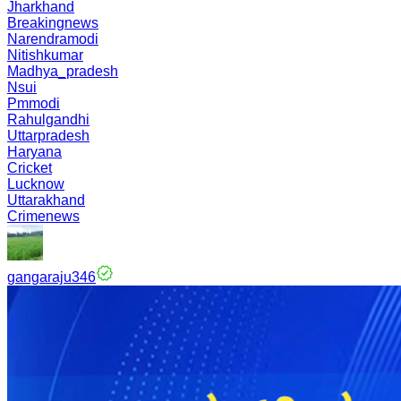
Jharkhand
Breakingnews
Narendramodi
Nitishkumar
Madhya_pradesh
Nsui
Pmmodi
Rahulgandhi
Uttarpradesh
Haryana
Cricket
Lucknow
Uttarakhand
Crimenews
gangaraju346