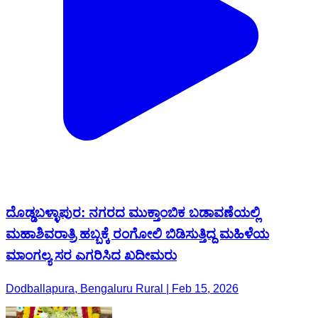
ದೊಡ್ಡಬಳ್ಳಾಪುರ: ನಗರದ ಮುಕ್ತಾಂಬಿಕ ಬಡಾವಣೆಯಲ್ಲಿ
ಮಹಾಶಿವರಾತ್ರಿ ಹಬ್ಬಕ್ಕೆ ರಂಗೋಲಿ ಬಿಡಿಸುತ್ತಿದ್ದ ಮಹಿಳೆಯ
ಮಾಂಗಲ್ಯ ಸರ ಎಗರಿಸಿದ ಖದೀಮರು
Dodballapura, Bengaluru Rural | Feb 15, 2026