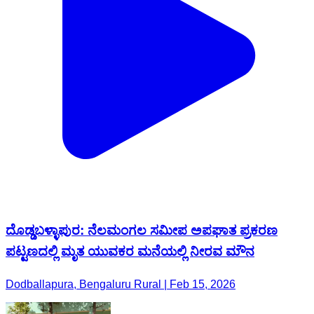
ದೊಡ್ಡಬಳ್ಳಾಪುರ: ನೆಲಮಂಗಲ ಸಮೀಪ ಅಪಘಾತ ಪ್ರಕರಣ
ಪಟ್ಟಣದಲ್ಲಿ ಮೃತ ಯುವಕರ ಮನೆಯಲ್ಲಿ ನೀರವ ಮೌನ
Dodballapura, Bengaluru Rural | Feb 15, 2026