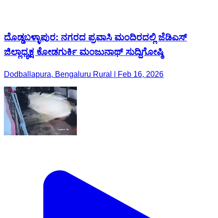
ದೊಡ್ಡಬಳ್ಳಾಪುರ: ನಗರದ ಪ್ರವಾಸಿ ಮಂದಿರದಲ್ಲಿ ಜೆಡಿಎಸ್
ಜಿಲ್ಲಾಧ್ಯಕ್ಷ ಕೋಡಗುರ್ಕಿ ಮಂಜುನಾಥ್ ಸುದ್ದಿಗೋಷ್ಠಿ
Dodballapura, Bengaluru Rural | Feb 16, 2026