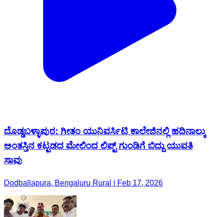
ದೊಡ್ಡಬಳ್ಳಾಪುರ: ಗೀತಂ ಯುನಿವರ್ಸಿಟಿ ಕಾಲೇಜಿನಲ್ಲಿ ಹದಿನಾಲ್ಕು
ಅಂತಸ್ತಿನ ಕಟ್ಟಡದ ಮೇಲಿಂದ ಲಿಪ್ಟ್ ಗುಂಡಿಗೆ ಬಿದ್ದು ಯುವತಿ
ಸಾವು
Dodballapura, Bengaluru Rural | Feb 17, 2026