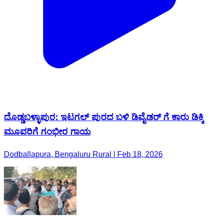
ದೊಡ್ಡಬಳ್ಳಾಪುರ: ಇಟಗಲ್ ಪುರದ ಬಳಿ ಡಿವೈಡರ್ ಗೆ ಕಾರು ಡಿಕ್ಕಿ
ಮೂವರಿಗೆ ಗಂಭೀರ ಗಾಯ
Dodballapura, Bengaluru Rural | Feb 18, 2026