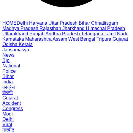
HOME
Delhi
Haryana
Uttar Pradesh
Bihar
Chhattisgarh
Madhya Pradesh
Rajasthan
Jharkhand
Himachal Pradesh
Uttarakhand
Punjab
Andhra Pradesh
Telangana
Tamil Nadu
Karnataka
Maharashtra
Assam
West Bengal
Tripura
Gujarat
Odisha
Kerala
Jansamasya
News
Bjp
National
Police
Bihar
India
कांग्रेस
बीजेपी
Gujarat
Accident
Congress
Modi
Delhi
Viral
मारपीट