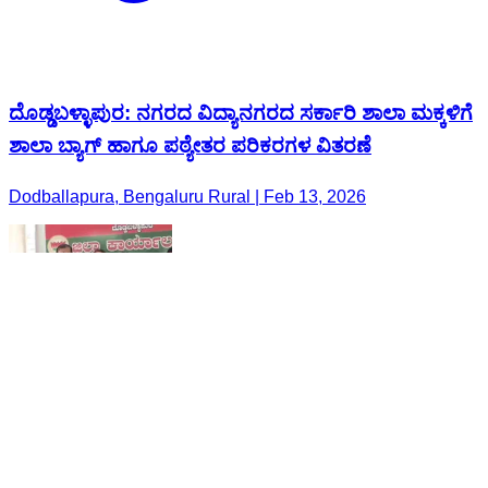
ದೊಡ್ಡಬಳ್ಳಾಪುರ: ನಗರದ ವಿದ್ಯಾನಗರದ ಸರ್ಕಾರಿ ಶಾಲಾ ಮಕ್ಕಳಿಗೆ
ಶಾಲಾ ಬ್ಯಾಗ್ ಹಾಗೂ ಪಠ್ಯೇತರ ಪರಿಕರಗಳ ವಿತರಣೆ
Dodballapura, Bengaluru Rural | Feb 13, 2026