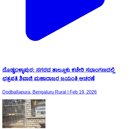
ದೊಡ್ಡಬಳ್ಳಾಪುರ: ನಗರದ ತಾಲ್ಲೂಕು ಕಚೇರಿ ಸಭಾಂಗಣದಲ್ಲಿ
ಛತ್ರಪತಿ ಶಿವಾಜಿ ಮಹಾರಾಜರ ಜಯಂತಿ ಆಚರಣೆ
Dodballapura, Bengaluru Rural | Feb 19, 2026