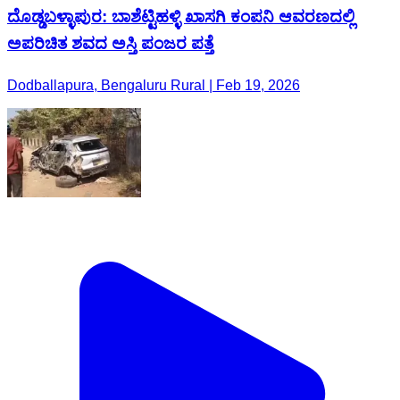
ದೊಡ್ಡಬಳ್ಳಾಪುರ: ಬಾಶೆಟ್ಟಿಹಳ್ಳಿ ಖಾಸಗಿ ಕಂಪನಿ ಆವರಣದಲ್ಲಿ
ಅಪರಿಚಿತ ಶವದ ಅಸ್ತಿ ಪಂಜರ ಪತ್ತೆ
Dodballapura, Bengaluru Rural | Feb 19, 2026