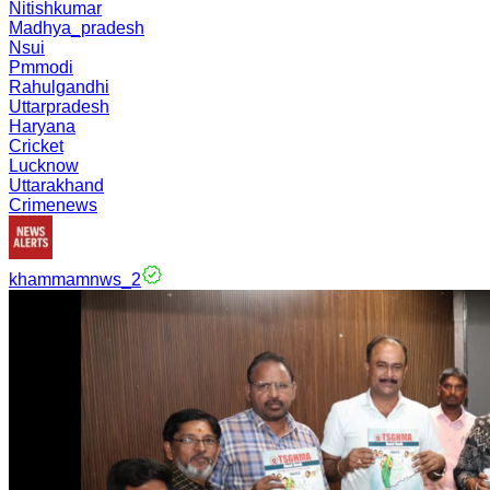
Nitishkumar
Madhya_pradesh
Nsui
Pmmodi
Rahulgandhi
Uttarpradesh
Haryana
Cricket
Lucknow
Uttarakhand
Crimenews
khammamnws_2