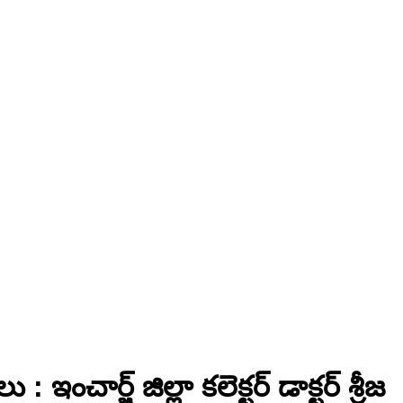
ర్జ్ జిల్లా కలెక్టర్ డాక్టర్ శ్రీజ