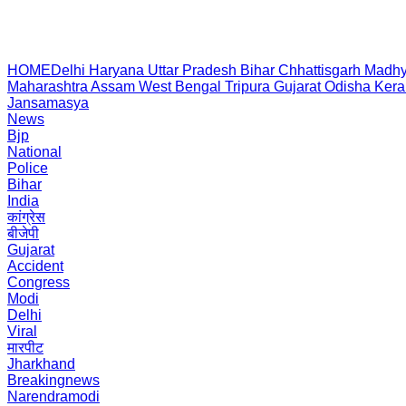
HOME
Delhi
Haryana
Uttar Pradesh
Bihar
Chhattisgarh
Madhy
Maharashtra
Assam
West Bengal
Tripura
Gujarat
Odisha
Kera
Jansamasya
News
Bjp
National
Police
Bihar
India
कांग्रेस
बीजेपी
Gujarat
Accident
Congress
Modi
Delhi
Viral
मारपीट
Jharkhand
Breakingnews
Narendramodi