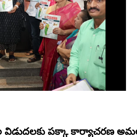
విడుదలకు పక్కా కార్యాచరణ అమలు : ఇంచా