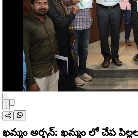
1
ఖమ్మం అర్బన్: ఖమ్మం లో చేప పిల్లల 