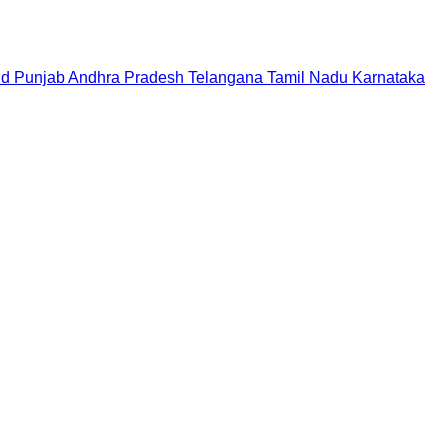
nd
Punjab
Andhra Pradesh
Telangana
Tamil Nadu
Karnataka