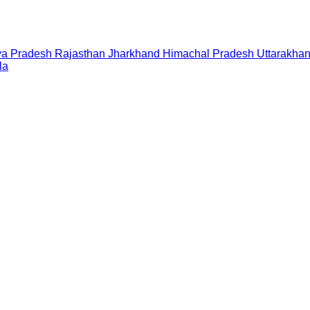
a Pradesh
Rajasthan
Jharkhand
Himachal Pradesh
Uttarakha
la