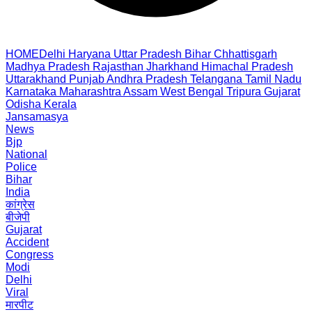
HOME
Delhi
Haryana
Uttar Pradesh
Bihar
Chhattisgarh
Madhya Pradesh
Rajasthan
Jharkhand
Himachal Pradesh
Uttarakhand
Punjab
Andhra Pradesh
Telangana
Tamil Nadu
Karnataka
Maharashtra
Assam
West Bengal
Tripura
Gujarat
Odisha
Kerala
Jansamasya
News
Bjp
National
Police
Bihar
India
कांग्रेस
बीजेपी
Gujarat
Accident
Congress
Modi
Delhi
Viral
मारपीट