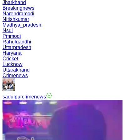
Jharkhand
Breakingnews
Narendramodi
Nitishkumar
Madhya_pradesh
Nsui
Pmmodi
Rahulgandhi
Uttarpradesh
Haryana
Cricket
Lucknow
Uttarakhand
Crimenews
sadulpurcrimenews