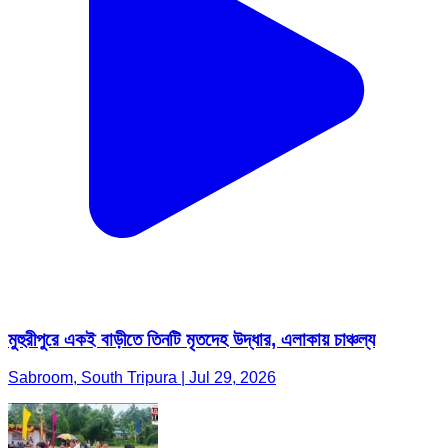
মুহুরীপুরে একই বাড়ীতে তিনটি মৃতদেহ উদ্ধার, এলাকায় চাঞ্চল্য
Sabroom, South Tripura | Jul 29, 2026