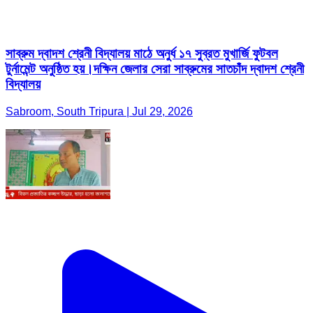
সাব্রুম দ্বাদশ শ্রেনী বিদ্যালয় মাঠে অনুর্ধ ১৭ সুব্রত মুখার্জি ফুটবল
টুর্নামেন্ট অনুষ্ঠিত হয়।দক্ষিন জেলার সেরা সাব্রুমের সাতচাঁদ দ্বাদশ শ্রেনী
বিদ্যালয়
Sabroom, South Tripura | Jul 29, 2026