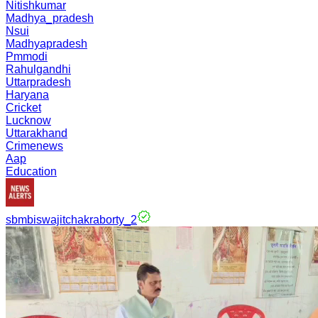
Nitishkumar
Madhya_pradesh
Nsui
Madhyapradesh
Pmmodi
Rahulgandhi
Uttarpradesh
Haryana
Cricket
Lucknow
Uttarakhand
Crimenews
Aap
Education
sbmbiswajitchakraborty_2