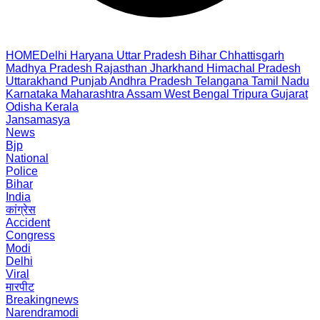
HOME
Delhi
Haryana
Uttar Pradesh
Bihar
Chhattisgarh
Madhya Pradesh
Rajasthan
Jharkhand
Himachal Pradesh
Uttarakhand
Punjab
Andhra Pradesh
Telangana
Tamil Nadu
Karnataka
Maharashtra
Assam
West Bengal
Tripura
Gujarat
Odisha
Kerala
Jansamasya
News
Bjp
National
Police
Bihar
India
कांग्रेस
Accident
Congress
Modi
Delhi
Viral
मारपीट
Breakingnews
Narendramodi