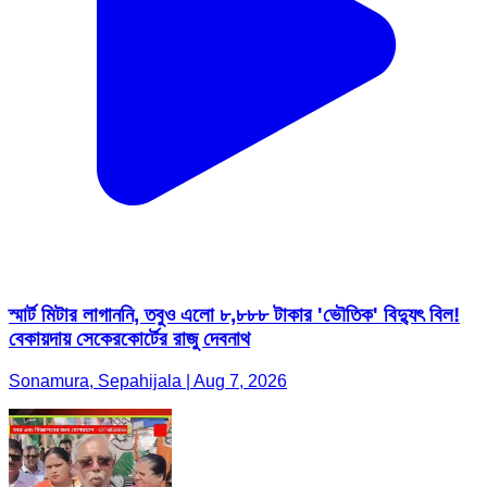
স্মার্ট মিটার লাগাননি, তবুও এলো ৮,৮৮৮ টাকার 'ভৌতিক' বিদ্যুৎ বিল!
বেকায়দায় সেকেরকোর্টের রাজু দেবনাথ
Sonamura, Sepahijala | Aug 7, 2026