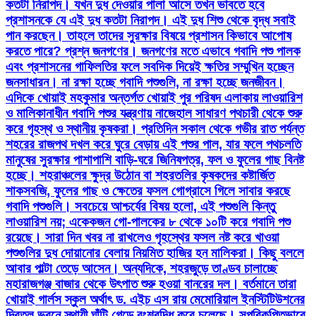
কতটা নিরাপদ। যখন দুধ দেওয়ার পালা আসে তখন ভাবতে হবে
প্রশাসনকে যে এই দুধ কতটা নিরাপদ। এই দুধ শিশু থেকে বৃদ্ধ সবাই
পান করছেন। তাহলে তাদের সুরক্ষার বিষয়ে প্রশাসন কিভাবে আপোষ
করতে পারে? প্রশ্ন জনগণের। জনগণের মতে এভাবে গবাদি পশু পালক
এবং প্রশাসনের গাফিলতির ফলে সবদিক দিয়েই ক্ষতির সম্মুখিন হচ্ছেন
জনসাধারন। না রক্ষা হচ্ছে গবাদি পশুগুলি, না রক্ষা হচ্ছে জনজীবন।
এদিকে খোয়াই মহকুমার অন্তর্গত খোয়াই পুর পরিষদ এলাকায় লাওয়ারিশ
ও মালিকানাধীন গবাদি পশুর যন্ত্রণায় নাজেহাল সাধারণ পথচারী থেকে শুরু
করে গৃহস্থ ও স্থানীয় কৃষকরা। প্রতিদিন সকাল থেকে গভীর রাত পর্যন্ত
শহরের রাজপথ দখল করে ঘুরে বেড়ায় এই পশুর পাল, যার ফলে পথচলতি
মানুষের সুরক্ষার পাশাপাশি বাড়ি-ঘরে জিনিষপত্র, ফল ও ফুলের গাছ বিনষ্ট
হচ্ছে। শহরাঞ্চলের ক্ষুদ্র উঠোন বা শহরতলির কৃষকদের কষ্টার্জিত
শাকসবজি, ফুলের গাছ ও ক্ষেতের ফসল গোগ্রাসে গিলে সাবার করছে
গবাদি পশুগুলি। সবচেয়ে আশ্চর্যের বিষয় হলো, এই পশুগুলি কিন্তু
লাওয়ারিশ নয়; একেকজন গো-পালকের ৮ থেকে ১০টি করে গবাদি পশু
রয়েছে। সারা দিন খবর না রাখলেও গৃহস্থের ফসল নষ্ট করে খাওয়া
পশুগুলির দুধ দোয়ানোর বেলায় নিয়মিত হাজির হন মালিকরা। কিছু বললে
আবার পাল্টা তেড়ে আসেন। অন্যদিকে, শহরজুড়ে তাণ্ডব চালাচ্ছে
মহারাজগঞ্জ বাজার থেকে উৎপাত শুরু হওয়া বানরের দল। বর্তমানে তারা
খোয়াই গার্লস স্কুল অর্থাৎ ড. এইচ এস রায় মেমোরিয়াল ইনস্টিটিউশনের
দ্বিতল ভবনে স্থায়ী ঘাঁটি গেড়ে বংশবৃদ্ধি করে চলেছে। সুপরিকল্পিতভাবে