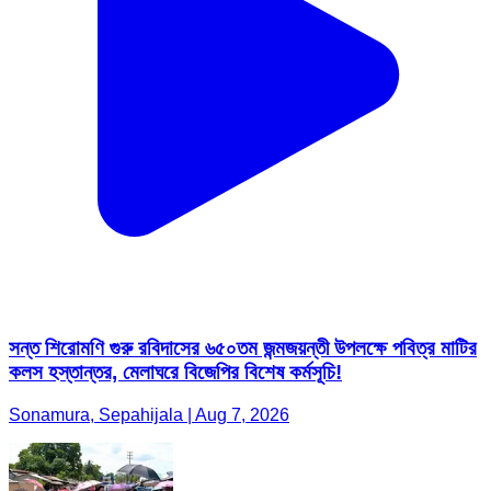
সন্ত শিরোমণি গুরু রবিদাসের ৬৫০তম জন্মজয়ন্তী উপলক্ষে পবিত্র মাটির
কলস হস্তান্তর, মেলাঘরে বিজেপির বিশেষ কর্মসূচি!
Sonamura, Sepahijala | Aug 7, 2026