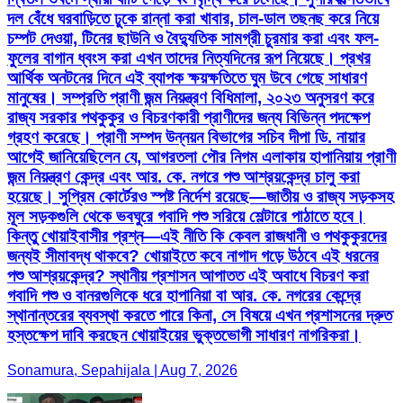
দল বেঁধে ঘরবাড়িতে ঢুকে রান্না করা খাবার, চাল-ডাল তছনছ করে নিয়ে
চম্পট দেওয়া, টিনের ছাউনি ও বৈদ্যুতিক সামগ্রী চুরমার করা এবং ফল-
ফুলের বাগান ধ্বংস করা এখন তাদের নিত্যদিনের রূপ নিয়েছে। প্রখর
আর্থিক অনটনের দিনে এই ব্যাপক ক্ষয়ক্ষতিতে ঘুম উবে গেছে সাধারণ
মানুষের। সম্প্রতি প্রাণী জন্ম নিয়ন্ত্রণ বিধিমালা, ২০২৩ অনুসরণ করে
রাজ্য সরকার পথকুকুর ও বিচরণকারী প্রাণীদের জন্য বিভিন্ন পদক্ষেপ
গ্রহণ করেছে। প্রাণী সম্পদ উন্নয়ন বিভাগের সচিব দীপা ডি. নায়ার
আগেই জানিয়েছিলেন যে, আগরতলা পৌর নিগম এলাকায় হাপানিয়ায় প্রাণী
জন্ম নিয়ন্ত্রণ কেন্দ্র এবং আর. কে. নগরে পশু আশ্রয়কেন্দ্র চালু করা
হয়েছে। সুপ্রিম কোর্টেরও স্পষ্ট নির্দেশ রয়েছে—জাতীয় ও রাজ্য সড়কসহ
মূল সড়কগুলি থেকে ভবঘুরে গবাদি পশু সরিয়ে শেল্টারে পাঠাতে হবে।
কিন্তু খোয়াইবাসীর প্রশ্ন—এই নীতি কি কেবল রাজধানী ও পথকুকুরদের
জন্যই সীমাবদ্ধ থাকবে? খোয়াইতে কবে নাগাদ গড়ে উঠবে এই ধরনের
পশু আশ্রয়কেন্দ্র? স্থানীয় প্রশাসন আপাতত এই অবাধে বিচরণ করা
গবাদি পশু ও বানরগুলিকে ধরে হাপানিয়া বা আর. কে. নগরের কেন্দ্রে
স্থানান্তরের ব্যবস্থা করতে পারে কিনা, সে বিষয়ে এখন প্রশাসনের দ্রুত
হস্তক্ষেপ দাবি করছেন খোয়াইয়ের ভুক্তভোগী সাধারণ নাগরিকরা।
Sonamura, Sepahijala | Aug 7, 2026