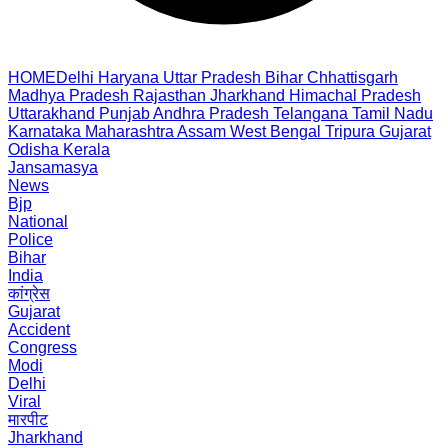
HOME
Delhi
Haryana
Uttar Pradesh
Bihar
Chhattisgarh
Madhya Pradesh
Rajasthan
Jharkhand
Himachal Pradesh
Uttarakhand
Punjab
Andhra Pradesh
Telangana
Tamil Nadu
Karnataka
Maharashtra
Assam
West Bengal
Tripura
Gujarat
Odisha
Kerala
Jansamasya
News
Bjp
National
Police
Bihar
India
कांग्रेस
Gujarat
Accident
Congress
Modi
Delhi
Viral
मारपीट
Jharkhand