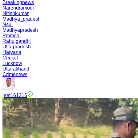
Breakingnews
Narendramodi
Nitishkumar
Madhya_pradesh
Nsui
Madhyapradesh
Pmmodi
Rahulgandhi
Uttarpradesh
Haryana
Cricket
Lucknow
Uttarakhand
Crimenews
jeet161216