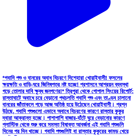
*গবাদি পশু ও বানরের অবাধ বিচরণে দিশেহারা খোয়াইবাসী! ফসলের
ক্ষয়ক্ষতি ও বাড়ি-ঘরে জিনিষপত্র নষ্ট হচ্ছে! প্রশাসনে আশ্রয়ন ব্যবস্থা
গড়ে তোলার দাবি ক্ষুব্ধ জনগণের!* ত্রিপুরা থেকে গোপাল সিংয়ের রিপোর্ট:
রাস্তাঘাটে অবাধে চরে বেড়ানো পথচলতি গবাদি পশু এবং তাণ্ডব চালানো
বানরের জাঁতাকলে পড়ে আজ অতিষ্ঠ হয়ে উঠেছেন খোয়াইবাসী। প্রশ্ন
উঠছে, গবাদি পশুগুলো এভাবে অবাধে বিচরণের কারণে রাস্তার কুকুর
দ্বারা আক্রান্ত হচ্ছে। পাশাপাশি বাজার-হাঁটে ঘুরে বেড়ানোর কারণে
প্লাস্টিক থেকে শুরু করে সমস্ত বিষাক্ত আবর্জনা এই গবাদি পশুগুলি
দিনের পর দিন খাচ্ছে। গবাদি পশুগুলিই বা রাস্তার কুকুরের কামড় খেয়ে