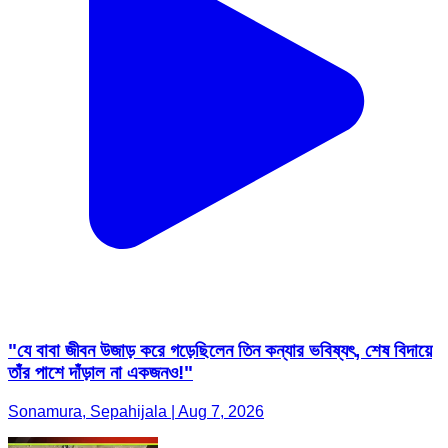
"যে বাবা জীবন উজাড় করে গড়েছিলেন তিন কন্যার ভবিষ্যৎ, শেষ বিদায়ে
তাঁর পাশে দাঁড়াল না একজনও!"
Sonamura, Sepahijala | Aug 7, 2026