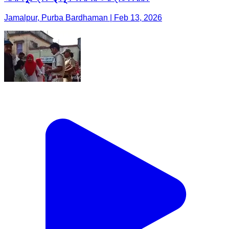
Jamalpur, Purba Bardhaman | Feb 13, 2026