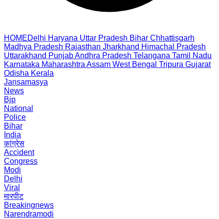
HOME
Delhi
Haryana
Uttar Pradesh
Bihar
Chhattisgarh
Madhya Pradesh
Rajasthan
Jharkhand
Himachal Pradesh
Uttarakhand
Punjab
Andhra Pradesh
Telangana
Tamil Nadu
Karnataka
Maharashtra
Assam
West Bengal
Tripura
Gujarat
Odisha
Kerala
Jansamasya
News
Bjp
National
Police
Bihar
India
कांग्रेस
Accident
Congress
Modi
Delhi
Viral
मारपीट
Breakingnews
Narendramodi