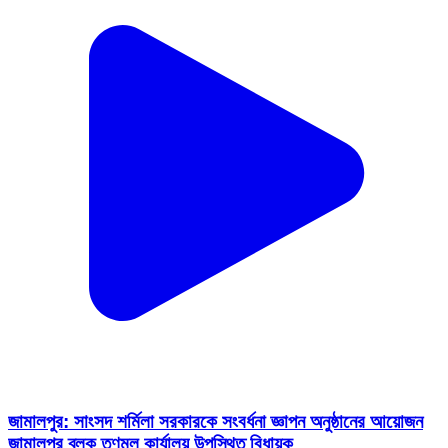
জামালপুর: সাংসদ শর্মিলা সরকারকে সংবর্ধনা জ্ঞাপন অনুষ্ঠানের আয়োজন
জামালপুর ব্লক তৃণমূল কার্যালয় উপস্থিত বিধায়ক