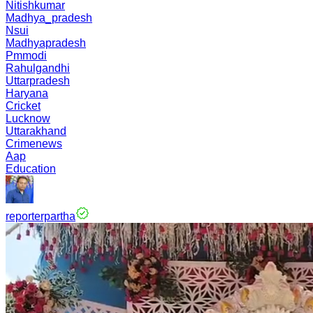
Nitishkumar
Madhya_pradesh
Nsui
Madhyapradesh
Pmmodi
Rahulgandhi
Uttarpradesh
Haryana
Cricket
Lucknow
Uttarakhand
Crimenews
Aap
Education
reporterpartha