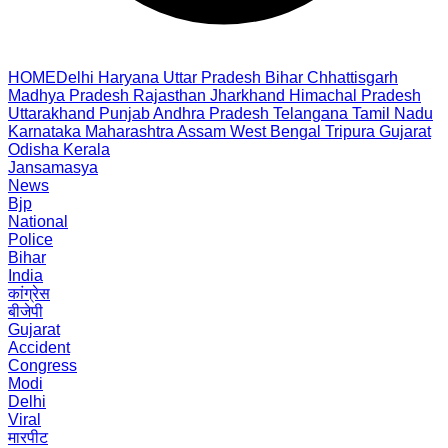
HOME
Delhi
Haryana
Uttar Pradesh
Bihar
Chhattisgarh
Madhya Pradesh
Rajasthan
Jharkhand
Himachal Pradesh
Uttarakhand
Punjab
Andhra Pradesh
Telangana
Tamil Nadu
Karnataka
Maharashtra
Assam
West Bengal
Tripura
Gujarat
Odisha
Kerala
Jansamasya
News
Bjp
National
Police
Bihar
India
कांग्रेस
बीजेपी
Gujarat
Accident
Congress
Modi
Delhi
Viral
मारपीट