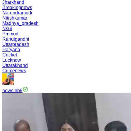
Jharkhand
Breakingnews
Narendramodi
Nitishkumar
Madhya_pradesh
Nsui
Pmmodi
Rahulgandhi
Uttarpradesh
Haryana
Cricket
Lucknow
Uttarakhand
Crimenews
newslnb9