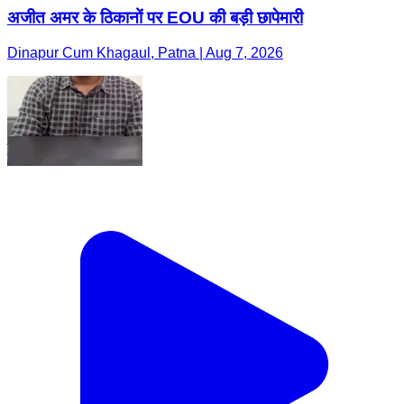
अजीत अमर के ठिकानों पर EOU की बड़ी छापेमारी
Dinapur Cum Khagaul, Patna | Aug 7, 2026