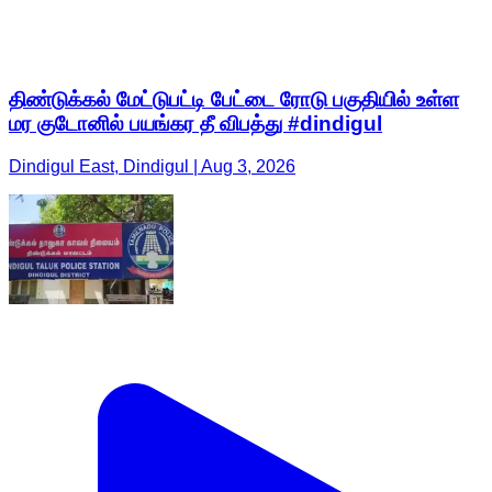
திண்டுக்கல் மேட்டுபட்டி பேட்டை ரோடு பகுதியில் உள்ள
மர குடோனில் பயங்கர தீ விபத்து #dindigul
Dindigul East, Dindigul | Aug 3, 2026