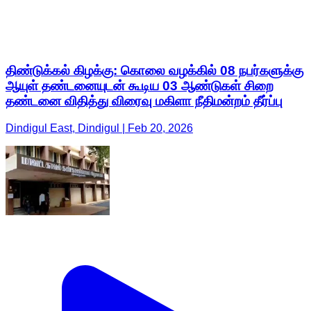
திண்டுக்கல் கிழக்கு: கொலை வழக்கில் 08 நபர்களுக்கு
ஆயுள் தண்டனையுடன் கூடிய 03 ஆண்டுகள் சிறை
தண்டனை விதித்து விரைவு மகிளா நீதிமன்றம் தீர்ப்பு
Dindigul East, Dindigul | Feb 20, 2026