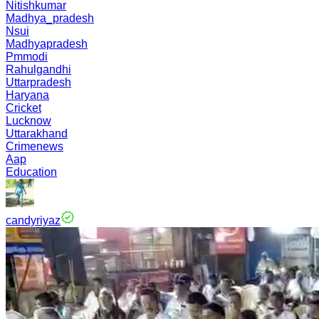
Nitishkumar
Madhya_pradesh
Nsui
Madhyapradesh
Pmmodi
Rahulgandhi
Uttarpradesh
Haryana
Cricket
Lucknow
Uttarakhand
Crimenews
Aap
Education
candyriyaz