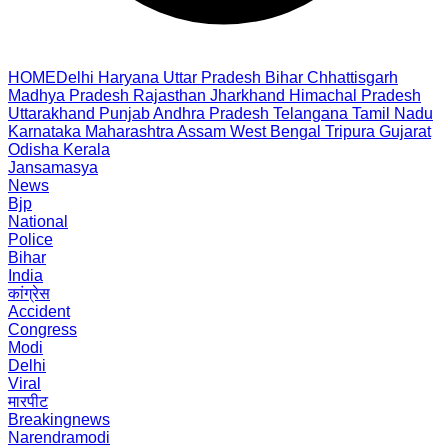
HOME
Delhi
Haryana
Uttar Pradesh
Bihar
Chhattisgarh
Madhya Pradesh
Rajasthan
Jharkhand
Himachal Pradesh
Uttarakhand
Punjab
Andhra Pradesh
Telangana
Tamil Nadu
Karnataka
Maharashtra
Assam
West Bengal
Tripura
Gujarat
Odisha
Kerala
Jansamasya
News
Bjp
National
Police
Bihar
India
कांग्रेस
Accident
Congress
Modi
Delhi
Viral
मारपीट
Breakingnews
Narendramodi