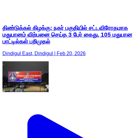
திண்டுக்கல் கிழக்கு: நகர் பகுதியில் சட்டவிரோதமாக
மதுபானம் விற்பனை செய்த 3 பேர் கைது, 105 மதுபான
பாட்டில்கள் பறிமுதல்
Dindigul East, Dindigul | Feb 20, 2026