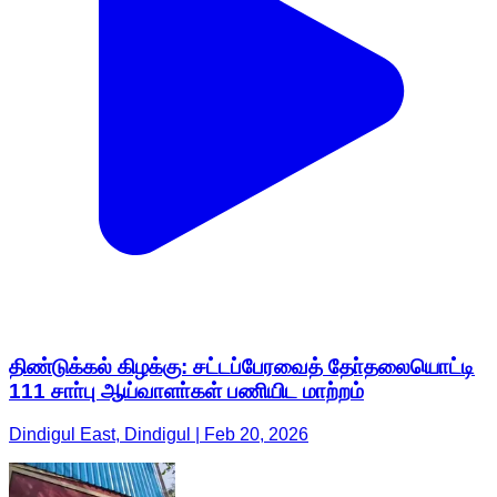
திண்டுக்கல் கிழக்கு: சட்டப்பேரவைத் தோ்தலையொட்டி
111 சாா்பு ஆய்வாளா்கள் பணியிட மாற்றம்
Dindigul East, Dindigul | Feb 20, 2026