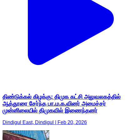
திண்டுக்கல் கிழக்கு: திமுக கட்சி அலுவலகத்தில்
ஆத்தூரை சேர்ந்த பா.ம.க.வினர் அமைச்சர்
முன்னிலையில் திமுகவில் இணைந்தனர்
Dindigul East, Dindigul | Feb 20, 2026