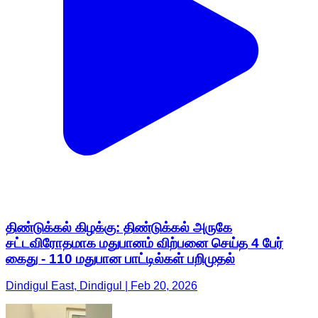
திண்டுக்கல் கிழக்கு: திண்டுக்கல் அருகே
சட்டவிரோதமாக மதுபானம் விற்பனை செய்த 4 பேர்
கைது - 110 மதுபான பாட்டில்கள் பறிமுதல்
Dindigul East, Dindigul | Feb 20, 2026